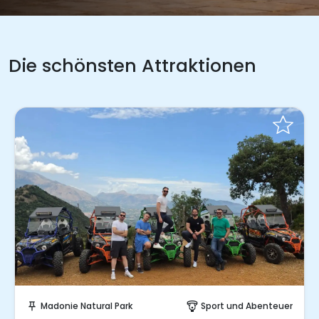
Die schönsten Attraktionen
Sofort buchen!
Madonie Natural Park
Sport und Abenteuer
push_pin
paragliding