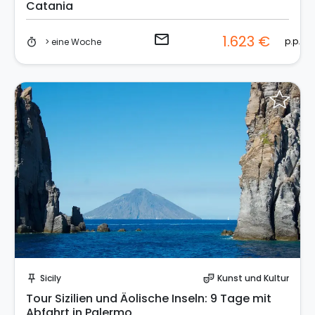
Catania
email
1.623 €
p.p.
> eine Woche
timer
Sende eine Anfrage
Sicily
Kunst und Kultur
push_pin
theater_comedy
Tour Sizilien und Äolische Inseln: 9 Tage mit
Abfahrt in Palermo