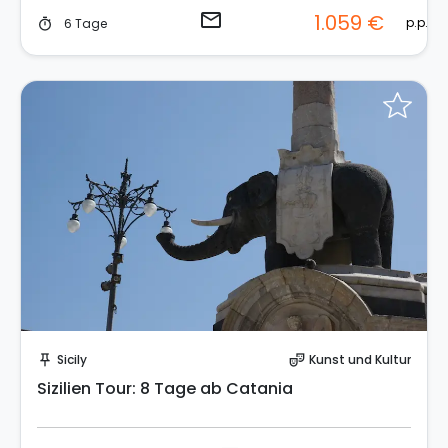
email
1.059 €
p.p.
6 Tage
timer
Sende eine Anfrage
Sicily
Kunst und Kultur
push_pin
theater_comedy
Sizilien Tour: 8 Tage ab Catania