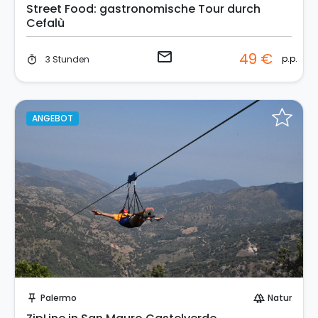
Street Food: gastronomische Tour durch
Cefalù
email
49 €
p.p.
3 Stunden
timer
ANGEBOT
Sofort buchen!
Palermo
Natur
push_pin
forest