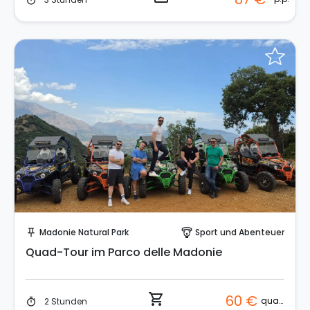
timer
Sofort buchen!
Madonie Natural Park
Sport und Abenteuer
push_pin
paragliding
Quad-Tour im Parco delle Madonie
shopping_cart
60 €
quad
2 Stunden
timer