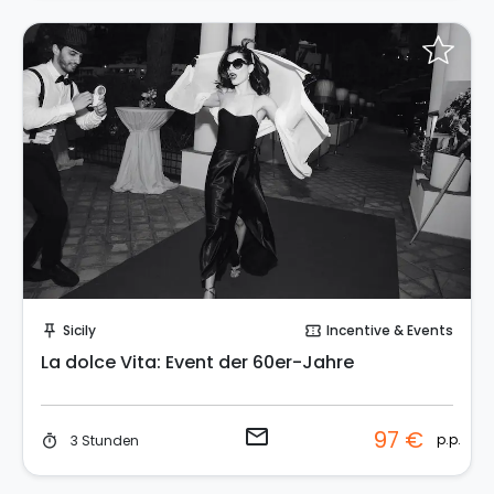
Sende eine Anfrage
Sicily
Incentive & Events
push_pin
confirmation_number
La dolce Vita: Event der 60er-Jahre
email
97 €
p.p.
3 Stunden
timer