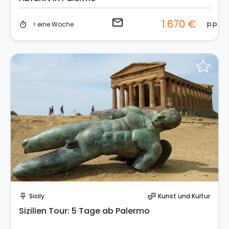
email
1.670 €
p.p.
> eine Woche
timer
Sende eine Anfrage
Sicily
Kunst und Kultur
push_pin
theater_comedy
Sizilien Tour: 5 Tage ab Palermo