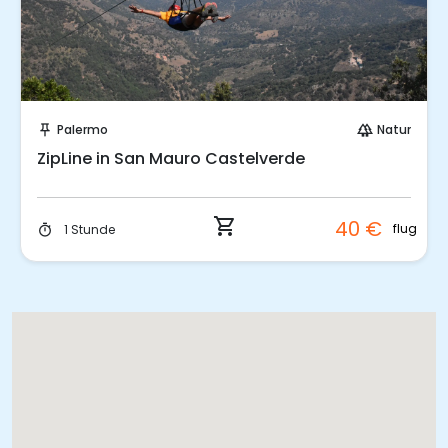
Sofort buchen!
Palermo
Natur
push_pin
forest
ZipLine in San Mauro Castelverde
shopping_cart
40 €
flug
1 Stunde
timer