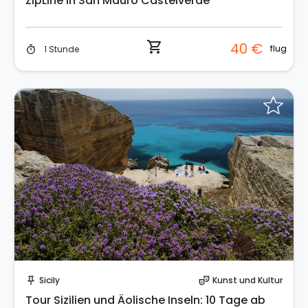
ZipLine in San Mauro Castelverde
shopping_cart
40 €
flug
1 Stunde
timer
Sende eine Anfrage
Sicily
Kunst und Kultur
push_pin
theater_comedy
Tour Sizilien und Äolische Inseln: 10 Tage ab