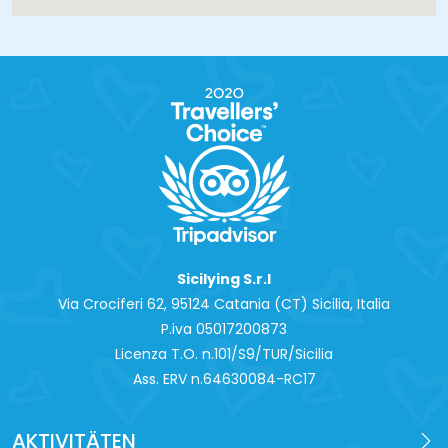
Sicilying S.r.l
Via Crociferi 62, 95124 Catania (CT) Sicilia, Italia
P.iva 0‍5017200873
Licenza T.O. n.101/S9/TUR/Sicilia
Ass. ERV n.64630084-RC17
AKTIVITÄTEN