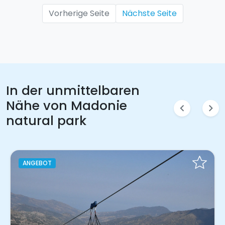
Vorherige Seite
Nächste Seite
In der unmittelbaren
Nähe von Madonie
chevron_left
chevron_right
natural park
ANGEBOT