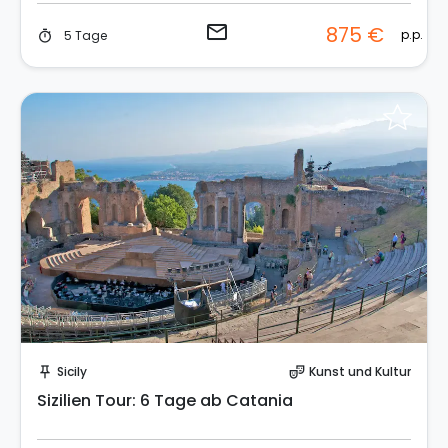
email
875 €
p.p.
5 Tage
timer
Sende eine Anfrage
Sicily
Kunst und Kultur
push_pin
theater_comedy
Sizilien Tour: 6 Tage ab Catania