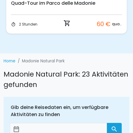
Quad-Tour im Parco delle Madonie
shopping_cart
60 €
quad
2 Stunden
timer
Home
Madonie Natural Park
Madonie Natural Park: 23 Aktivitäten
gefunden
Gib deine Reisedaten ein, um verfügbare
Aktivitäten zu finden
date_range
search
Добавить даты