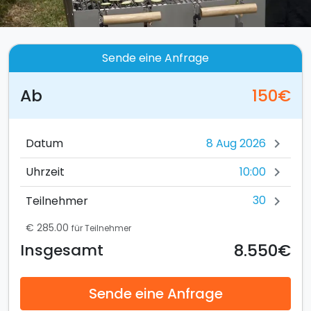
Sende eine Anfrage
Ab
150€
Datum
chevron_right
10:00
Uhrzeit
chevron_right
30
Teilnehmer
chevron_right
€ 285.00
für Teilnehmer
8.550€
Insgesamt
Sende eine Anfrage