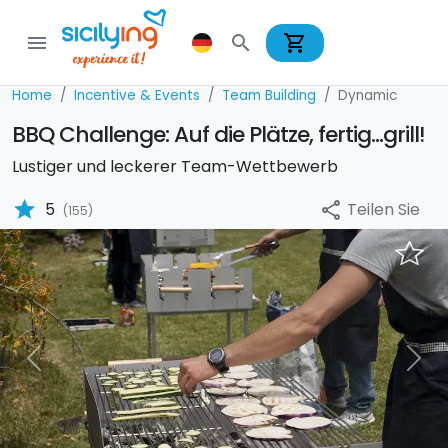
shopping_cart
menu
search
Home
Incentive & Events
Team Building
Dynamic
BBQ Challenge: Auf die Plätze, fertig...grill!
Lustiger und leckerer Team-Wettbewerb
star
Teilen Sie
5
share
(155)
Previous
Nex