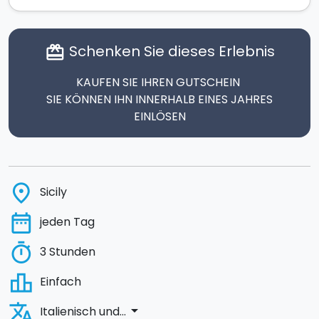
Schenken Sie dieses Erlebnis
card_giftcard
KAUFEN SIE IHREN GUTSCHEIN
SIE KÖNNEN IHN INNERHALB EINES JAHRES
EINLÖSEN
place
Sicily
date_range
jeden Tag
timer
3 Stunden
leaderboard
Einfach
translate
arrow_drop_down
Italienisch und...