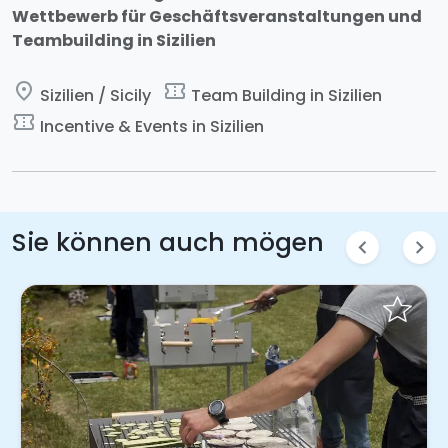
Wettbewerb für Geschäftsveranstaltungen und
Teambuilding in Sizilien
place
confirmation_number
Sizilien / Sicily
Team Building in Sizilien
confirmation_number
Incentive & Events in Sizilien
Sie können auch mögen
chevron_left
chevron_right