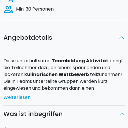
people_alt
Min. 30 Personen
Angebotdetails
Diese unterhaltsame
Teambildung Aktivität
bringt
die Teilnehmer dazu, an einem spannenden und
leckeren
kulinarischen Wettbewerb
teilzunehmen!
Die in Teams unterteilte Gruppen werden kurz
eingewiesen und bekommen dann einen
Holzkohlegrill sowie alle notwendigen Zutaten,
Weiterlesen
Gewürze und Utensilien zur Verfügung gestellt.
Was ist inbegriffen
Die Herausforderung?
In kürzester Zeit eine
komplette Mahlzeit zuzubereiten, die aus Vorspeise,