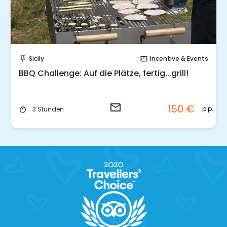
Sende eine Anfrage
Sicily
Incentive & Events
push_pin
confirmation_number
BBQ Challenge: Auf die Plätze, fertig...grill!
email
150 €
p.p.
3 Stunden
timer