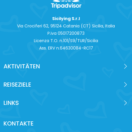
Sicilying S.r.l
Via Crociferi 62, 95124 Catania (CT) Sicilia, Italia
P.iva 0‍5017200873
Licenza T.O. n.101/S9/TUR/Sicilia
Ass. ERV n.64630084-RC17
AKTIVITÄTEN
REISEZIELE
LINKS
KONTAKTE