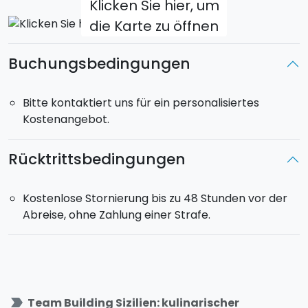
Klicken Sie hier, um
Bitte kontaktiert uns für ein personalisiertes
die Karte zu öffnen
Kostenangebot.
HIGHLIGHTS
Buchungsbedingungen
- Locations: mehrere in ganz Sizilien verfügbar
- Pädagogische und unterhaltsame Teambuilding-
Bitte kontaktiert uns für ein personalisiertes
Aktivitäten
Kostenangebot.
- Leicht anpassbar an eine beliebige Anzahl von
Teilnehmern
Rücktrittsbedingungen
Kostenlose Stornierung bis zu 48 Stunden vor der
Abreise, ohne Zahlung einer Strafe.
label_important
Team Building Sizilien: kulinarischer