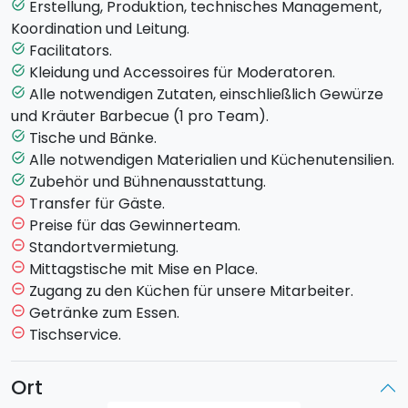
Hauptgericht mit Beilage, Salat, Saucen und Getränk
Erstellung, Produktion, technisches Management,
task_alt
besteht.
Koordination und Leitung.
Während der Challenge werden den Teams einige
Facilitators.
task_alt
spezielle Tests zum Thema Wein gestellt, durch die sie
Kleidung und Accessoires für Moderatoren.
task_alt
weitere nützliche Utensilien oder Lebensmittel
Alle notwendigen Zutaten, einschließlich Gewürze
task_alt
gewinnen können.
und Kräuter Barbecue (1 pro Team).
Tische und Bänke.
task_alt
Die Teilnehmer müssen sich in eine echte
Alle notwendigen Materialien und Küchenutensilien.
task_alt
Küchenbrigade
verwandeln, die sich Aufgaben teilt,
Zubehör und Bühnenausstattung.
task_alt
auf interne Zusammenarbeit konzentriert und die
Transfer für Gäste.
remove_circle_outline
verfügbare Zeit gut verwaltet, um sicherzustellen,
Preise für das Gewinnerteam.
remove_circle_outline
dass die Gerichte zum richtigen Zeitpunkt fertig sind!
Standortvermietung.
remove_circle_outline
Nach der Auswahl des Gewinnerteams wird
Mittagstische mit Mise en Place.
remove_circle_outline
zusammen zu Mittag gegessen mit den zubereiteten
Zugang zu den Küchen für unsere Mitarbeiter.
remove_circle_outline
Gerichten.
Getränke zum Essen.
remove_circle_outline
Tischservice.
remove_circle_outline
Jede Aktivität soll die
Teamarbeit, Kommunikation
und Führungsqualitäten
verbessern.
Ort