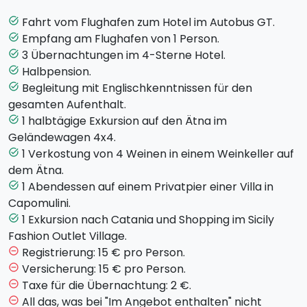
Fashion Village
, dem größten Outlet in Sizilien, wo ihr
in den Geschäften namenhafter Marken shoppen
Fahrt vom Flughafen zum Hotel im Autobus GT.
task_alt
gehen könnt. Freies Mittagessen im Einkaufszentrum.
Empfang am Flughafen von 1 Person.
task_alt
Am späten Nachmittag Fahrt zum Hotel, wo euch das
3 Übernachtungen im 4-Sterne Hotel.
task_alt
Abendessen erwartet.
Halbpension.
task_alt
Tag 3:
Am Morgen Fahrt im
Geländewagen
4x4
auf
Begleitung mit Englischkenntnissen für den
task_alt
den Gipfel des Ätnas,
dem aktivsten Vulkan Europas.
gesamten Aufenthalt.
Nach der Exkursion werdet ihr 4 Weine und typisch
1 halbtägige Exkursion auf den Ätna im
task_alt
sizilianische Produkte in einem Weinkeller auf dem
Geländewagen 4x4.
Ätna verkosten. Am Abend Fahrt zu einem Privatpier
1 Verkostung von 4 Weinen in einem Weinkeller auf
task_alt
einer sizilianischen Villa, wo es Abendessen gibt.
dem Ätna.
Tag 4:
Am Morgen Fahrt zum Flughafen Catania.
1 Abendessen auf einem Privatpier einer Villa in
task_alt
Capomulini.
Das Angebot enthält die Fahrt in einem Pick-Up zum
1 Exkursion nach Catania und Shopping im Sicily
task_alt
Flughafen Catania sowie eine Begleitung mit
Fashion Outlet Village.
Englischkenntnissen für den gesamten Aufenthalt.
Registrierung: 15 € pro Person.
remove_circle_outline
Versicherung: 15 € pro Person.
remove_circle_outline
Taxe für die Übernachtung: 2 €.
remove_circle_outline
All das, was bei "Im Angebot enthalten" nicht
remove_circle_outline