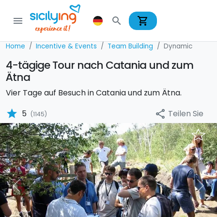
shopping_cart
menu
search
Home
Incentive & Events
Team Building
Dynamic
4-tägige Tour nach Catania und zum
Ätna
Vier Tage auf Besuch in Catania und zum Ätna.
star
Teilen Sie
5
share
(1145)
Previous
Nex