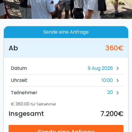
Sende eine Anfrage
Ab
360€
Datum
chevron_right
10:00
Uhrzeit
chevron_right
20
Teilnehmer
chevron_right
€ 360.00
für Teilnehmer
7.200€
Insgesamt
Sende eine Anfrage