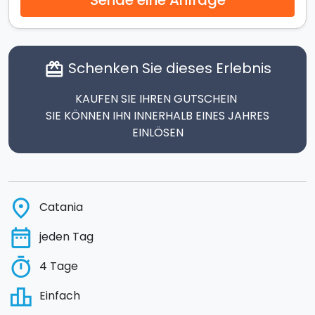
Schenken Sie dieses Erlebnis
card_giftcard
KAUFEN SIE IHREN GUTSCHEIN
SIE KÖNNEN IHN INNERHALB EINES JAHRES
EINLÖSEN
place
Catania
date_range
jeden Tag
timer
4 Tage
leaderboard
Einfach