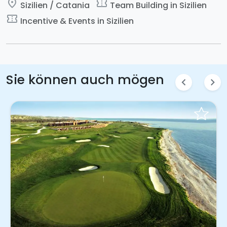
place
confirmation_number
Sizilien / Catania
Team Building in Sizilien
confirmation_number
Incentive & Events in Sizilien
Sie können auch mögen
chevron_left
chevron_right