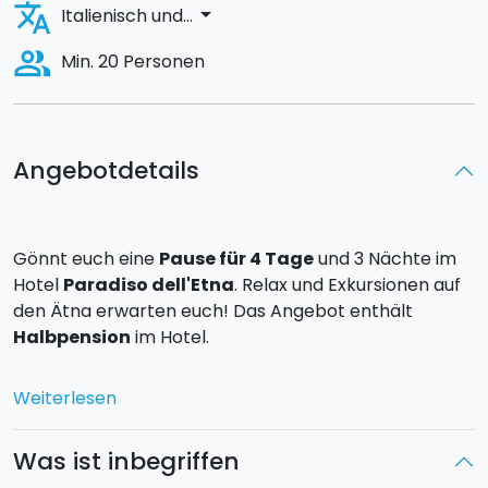
translate
arrow_drop_down
Italienisch und...
people_alt
Min. 20 Personen
Angebotdetails
Gönnt euch eine
Pause für 4 Tage
und 3 Nächte im
Hotel
Paradiso dell'Etna
. Relax und Exkursionen auf
den Ätna erwarten euch! Das Angebot enthält
Halbpension
im Hotel.
Tag 1:
Ankunft am Flughafen in Catania und Fahrt im
Weiterlesen
Pullman Gt zum Hotel. Abendessen und
Übernachtung im Hotel.
Was ist inbegriffen
Tag 2:
Ihr besucht die
Stadt Catania
und das
Sicily