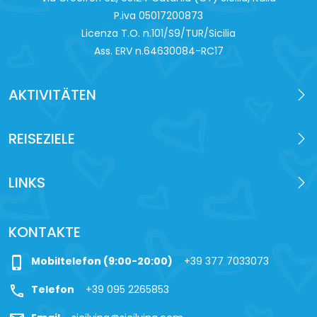
P.iva 0‍5017200873
Licenza T.O. n.101/S9/TUR/Sicilia
Ass. ERV n.64630084-RC17
AKTIVITÄTEN
REISEZIELE
LINKS
KONTAKTE
phone_iphone
Mobiltelefon (9:00-20:00)
+39 377 7033073
call
Telefon
+39 095 2265853