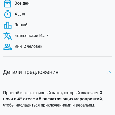
date_range
Все дни
timer
4 дня
leaderboard
Легкий
translate
arrow_drop_down
итальянский И...
people_alt
мин. 2 человек
Детали предложения
Простой и эксклюзивный пакет, который включает
3
ночи в 4* отеле и 5 впечатляющих мероприятий
,
чтобы насладиться приключениями и весельем.