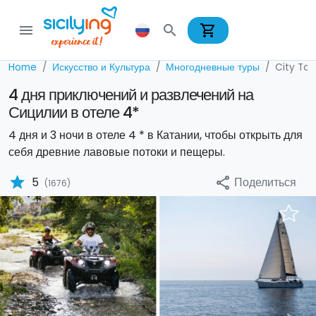
shopping_cart
menu
search
Home
Искусство и Культура
Многодневные туры
City Tou
4 дня приключений и развлечений на
Сицилии в отеле 4*
4 дня и 3 ночи в отеле 4 * в Катании, чтобы открыть для
себя древние лавовые потоки и пещеры.
star
Поделиться
5
share
(1676)