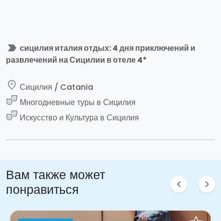
label_important
сицилия италия отдых: 4 дня приключений и
развлечений на Сицилии в отеле 4*
place
Сицилия / Catania
theater_comedy
Многодневные туры в Сицилия
theater_comedy
Искусство и Культура в Сицилия
Вам также может
chevron_left
chevron_right
понравиться