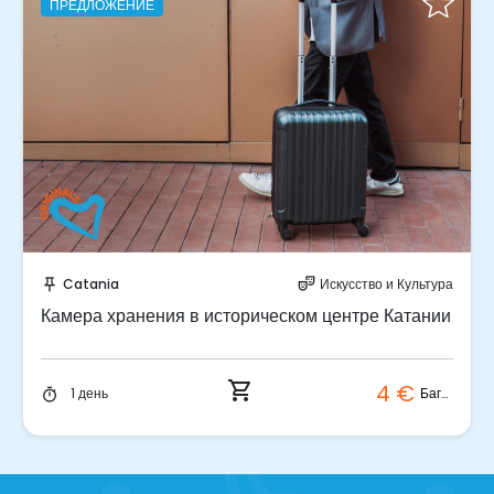
ПРЕДЛОЖЕНИЕ
Забронируйте мгновенно!
Catania
Искусство и Культура
push_pin
theater_comedy
Камера хранения в историческом центре Катании
shopping_cart
4 €
Багаж
1 день
timer