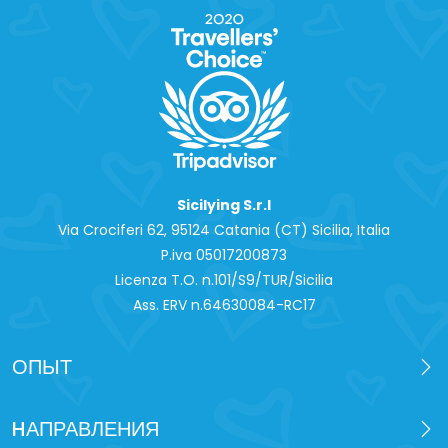
Sicilying S.r.l
Via Crociferi 62, 95124 Catania (CT) Sicilia, Italia
P.iva 0‍5017200873
Licenza T.O. n.101/S9/TUR/Sicilia
Ass. ERV n.64630084-RC17
ОПЫТ
HАПРАВЛЕНИЯ