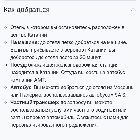
Завтрак в отеле.
Как добраться
Тур на квадроцикле по долине реки Алкантара.
Боди-рафтинг по реке Алкантара.
Отель, в котором вы остановитесь, расположен в
центре Катании.
ДЕНЬ 4
На машине:
до отеля легко добраться на машине.
Завтрак в отеле.
Если вы прибываете в аеропорт Катании, вы
Выезд из отеля.
доберетесь до отеля всего за 20 минут.
Кулинарный мастер-класс и посещение рынка Катании.
Поезд:
ближайшая железнодорожная станция
находится в Катании. Оттуда вы сесть на автобус
Отель:
отель, в котором вы будете проживать, имеет 4*
компании AMT.
и расположен в центре Катании. Размещение
Автобус
: Вы можете добраться до отеля из Мессины
предусмотрено в двухместном номере с включённым
или Палермо, воспользовавшись автобусом SAIS.
завтраком.
Частный трансфер:
по запросу вы можете
Заезд:
с 14:00 —
Выезд:
до 12:00.
воспользоваться услугами частного водителя или
взять напрокат автомобиль. Свяжитесь с нами для
Хотите взять машину напрокат и насладиться полной
персонализированного предложения.
свободой?
Свяжитесь
с нами
или забронируйте онлайн!