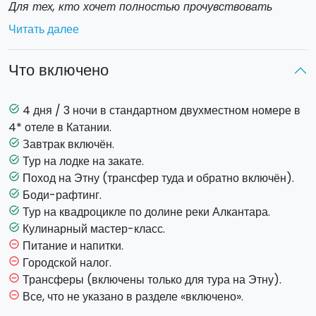
Для тех, кто хочет полностью прочувствовать
Сицилию и стать главным героем захватывающих
Читать далее
адреналиновых впечатлений, воспользуйтесь нашим
предложением: 4 дня/3 ночи в 4* отеле в центре
Что включено
Катании!
Вот программа:
4 дня / 3 ночи в стандартном двухместном номере в
task_alt
4* отеле в Катании.
ДЕНЬ 1
Завтрак включён.
task_alt
Заезд в 4* отель и размещение в двухместном номере.
Тур на лодке на закате.
task_alt
Тур на лодке на закате с аперитивом на борту.
Поход на Этну (трансфер туда и обратно включён).
task_alt
Боди-рафтинг.
task_alt
ДЕНЬ 2
Тур на квадроцикле по долине реки Алкантара.
task_alt
Завтрак в отеле.
Кулинарный мастер-класс.
task_alt
Встреча в отеле и трансфер к приюту Сапиенца для
Питание и напитки.
remove_circle_outline
одного из самых интересных походов на самый высокий
Городской налог.
remove_circle_outline
вулкан Европы, с подъемом до отметки 3000 м.
Трансферы (включены только для тура на Этну).
remove_circle_outline
Все, что не указано в разделе «включено».
remove_circle_outline
ДЕНЬ 3