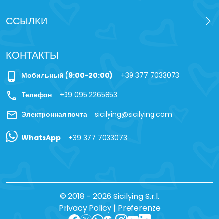
ССЫЛКИ
КОНТАКТЫ
phone_iphone
Мобильный (9:00-20:00)
+39 377 7033073
call
Телефон
+39 095 2265853
mail
Электронная почта
sicilying@sicilying.com
WhatsApp
+39 377 7033073
© 2018 - 2026 Sicilying S.r.l.
Privacy Policy
|
Preferenze