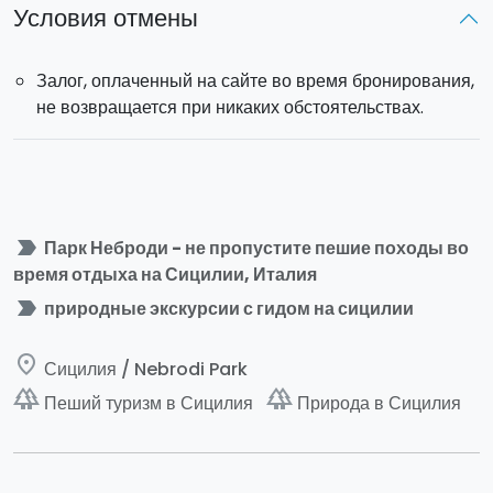
Условия отмены
Залог, оплаченный на сайте во время бронирования,
не возвращается при никаких обстоятельствах.
label_important
Парк Неброди - не пропустите пешие походы во
время отдыха на Сицилии, Италия
label_important
природные экскурсии с гидом на сицилии
place
Сицилия / Nebrodi Park
forest
forest
Пеший туризм в Сицилия
Природа в Сицилия