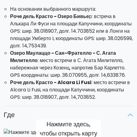
Фрателло
или в
Роче дель Красто
. Вечером (после
На основании выбранного маршрута:
захода солнца) возвращение к месту проживания,
Роче дель Красто - Озеро Бивье
р: встреча в
ужин в типичном ресторане и ночлег. на второй день
Алькара Ли Фуси на площади Капуччини, координаты
у вас будет завтрак и экскурсия на озеро Маулаццо с
GPS: шир. 38.018907, долг. 14.703852 или в Лонги на
упакованным обедом.
площади Умберто I, координаты GPS: шир. 38.026599,
Роче дель Красто - Алькари Ли Фуси:
Прибытие в
долг. 14,753439.
Алькара Ли Фуси в первой половине дня,
Озеро Маулаццо - Сан-Фрателло - С. Агата
размещение и посещение деревень с дегустацией
Милителло
: место встречи в С. Агата Милителло,
типичных продуктов. Во второй половине дня вы
набережная через Козенц, напротив Бар Карлетто.
отправитесь на экскурсию к
Роче дель Красто
через
GPS координаты: шир. 38.070955, долг. 14,633876.
пасторальные деревни
по особым маршрутам,
Роче дель Красто - Alcara Li Fusi
: место встречи в
чтобы осмотреть
гриффонов
. Вечером (после
Alcara Li Fusi, на площади Капуччини, координаты
захода солнца) вы поужинаете в типичном
GPS: шир. 38.018907, долг. 14,703852.
ресторане, а затем вернетесь к месту проживания. На
следующий день после завтрака вы отправитесь на
Где
экскурсию в Роче дель Красто с выездом из Portella
Gazzana. Обед будет упакован с собой.
Нажмите здесь,
чтобы открыть карту