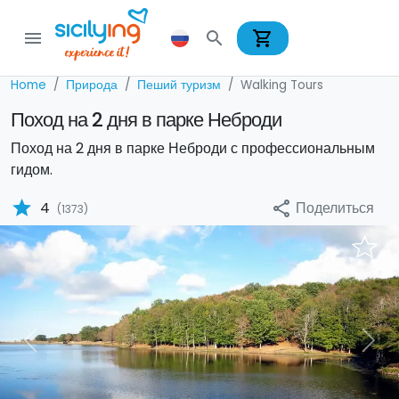
shopping_cart
menu
search
Home
Природа
Пеший туризм
Walking Tours
Поход на 2 дня в парке Неброди
Поход на 2 дня в парке Неброди с профессиональным
гидом.
star
Поделиться
4
share
(1373)
Previous
Nex