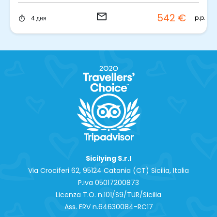
email
542 €
p.p.
4 дня
timer
Sicilying S.r.l
Via Crociferi 62, 95124 Catania (CT) Sicilia, Italia
P.iva 0‍5017200873
Licenza T.O. n.101/S9/TUR/Sicilia
Ass. ERV n.64630084-RC17