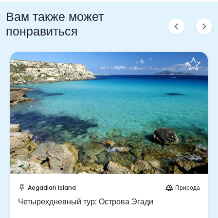
Вам также может
chevron_left
chevron_right
понравиться
Отправить запрос!
Aegadian Island
Природа
push_pin
forest
Четырехдневный тур: Острова Эгади