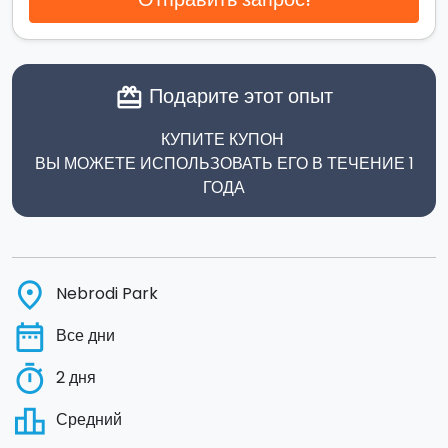
Подарите этот опыт
card_giftcard
КУПИТЕ КУПОН
ВЫ МОЖЕТЕ ИСПОЛЬЗОВАТЬ ЕГО В ТЕЧЕНИЕ 1
ГОДА
place
Nebrodi Park
date_range
Все дни
timer
2 дня
leaderboard
Средний