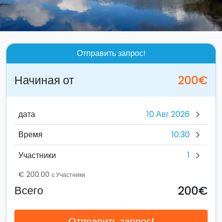
Отправить запрос!
Начиная от
200€
дата
chevron_right
10:30
Время
chevron_right
1
Участники
chevron_right
€ 200.00
с Участники
200€
Всего
Отправить запрос!