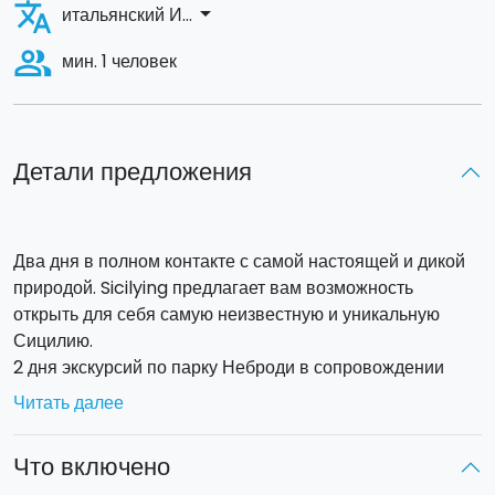
translate
arrow_drop_down
итальянский И...
people_alt
мин. 1 человек
Детали предложения
Два дня в полном контакте с самой настоящей и дикой
природой. Sicilying предлагает вам возможность
открыть для себя самую неизвестную и уникальную
Сицилию.
2 дня экскурсий по парку Неброди в сопровождении
гида.
Читать далее
Вы можете выбрать один из 3
различных маршрутов
:
Что включено
Роче дель Красто - Озеро Бивьер:
После