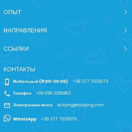
ОПЫТ
HАПРАВЛЕНИЯ
ССЫЛКИ
КОНТАКТЫ
phone_iphone
Мобильный (9:00-20:00)
+39 377 7033073
call
Телефон
+39 095 2265853
mail
Электронная почта
sicilying@sicilying.com
WhatsApp
+39 377 7033073