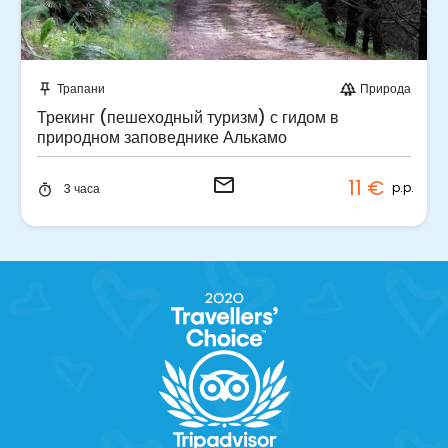
Отправить запрос!
Трапани
Природа
push_pin
forest
Трекинг (пешеходный туризм) с гидом в
природном заповеднике Алькамо
email
11 €
p.p.
3 часа
timer