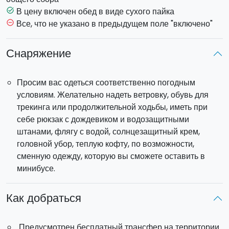
как выявили недавние исследования, под воздействием
В цену включен обед в виде сухого пайка
task_alt
людей доисторических времен. Этому месту добавляет
Все, что не указано в предыдущем поле "включено"
remove_circle_outline
очарования захватывающая дух панорама, которая
охватывает Липарские острова, апеннинский горный
Снаряжение
хребет Сицилии, а также восточный массив Этны.
Дальше наш путь лежит в
Лес Малаботта
, природный
Просим вас одеться соответственно погодным
заповедник, который сохраняет в нетронутом виде часть
условиям. Желательно надеть ветровку, обувь для
первобытного широколистного леса, который в
трекинга или продолжительной ходьбы, иметь при
незапамятные времена покрывал большую часть
себе рюкзак с дождевиком и водозащитными
Сицилии. В завершение экскурсии, мы посетим
штанами, флягу с водой, солнцезащитный крем,
средневековый городок Монтальбано Эликона, который
головной убор, теплую кофту, по возможности,
находится в списке самых красивых средневековых
сменную одежду, которую вы сможете оставить в
городов Италии.
минибусе.
Продолжительность
: с 8:30 до 18:00
Пеший
подъем
: 500 метров.
Как добраться
Продолжительность пешей части экскурсии:
около
4,5 часов.
Предусмотрен бесплатный трансфер на территории