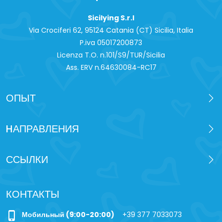
Sicilying S.r.l
Via Crociferi 62, 95124 Catania (CT) Sicilia, Italia
P.iva 0‍5017200873
Licenza T.O. n.101/S9/TUR/Sicilia
Ass. ERV n.64630084-RC17
ОПЫТ
HАПРАВЛЕНИЯ
ССЫЛКИ
КОНТАКТЫ
phone_iphone
Мобильный (9:00-20:00)
+39 377 7033073