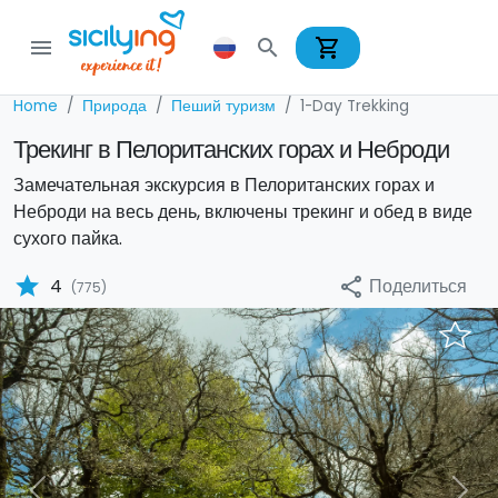
shopping_cart
menu
search
Home
Природа
Пеший туризм
1-Day Trekking
Трекинг в Пелоританских горах и Неброди
Замечательная экскурсия в Пелоританских горах и
Неброди на весь день, включены трекинг и обед в виде
сухого пайка.
star
Поделиться
4
share
(775)