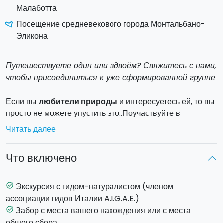
Малаботта
Посещение средневекового города Монтальбано-
Эликона
Путешествуете один или вдвоём? Свяжитесь с нами,
чтобы присоединиться к уже сформированной группе
Если вы
любители природы
и интересуетесь ей, то вы
просто не можете упустить это..Поучаствуйте в
экскурсии на весь день с гидом по натуралистическим
Читать далее
пешеходным тропам необычайной красоты
в горах
Пелоритани и Неброди
.
Что включено
Эта экскурсия представляет натуралистический,
эстетический и исторический интерес.
Пешеходная экскурсия начнется с
плоскогорья
Экскурсия с гидом-натуралистом (членом
task_alt
Валуны Агримуско
посреди гигантских мегалитов
ассоциации гидов Италии A.I.G.A.E.)
разнообразных форм, сформированных под
Забор с места вашего нахождения или с места
task_alt
воздействием эрозионным влиянием дождей, а также,
общего сбора