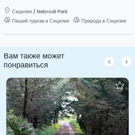
place
Сицилия / Nebrodi Park
forest
forest
Пеший туризм в Сицилия
Природа в Сицилия
Вам также может
chevron_left
chevron_right
понравиться