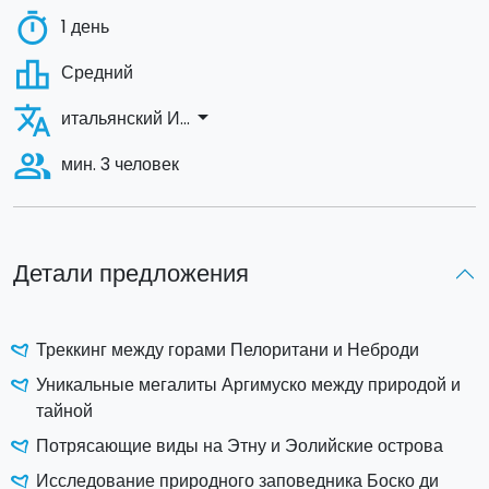
timer
1 день
leaderboard
Средний
translate
arrow_drop_down
итальянский И...
people_alt
мин. 3 человек
Детали предложения
Треккинг между горами Пелоритани и Неброди
Уникальные мегалиты Аргимуско между природой и
тайной
Потрясающие виды на Этну и Эолийские острова
Исследование природного заповедника Боско ди