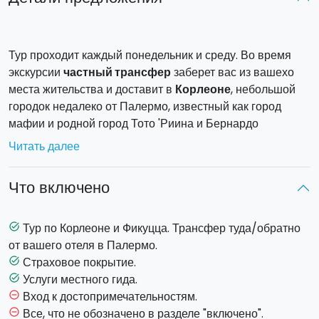
Тур проходит каждый понедельник и среду. Во время
экскурсии
частный трансфер
заберет вас из вашехо
места жительства и доставит в
Корлеоне
, небольшой
городок недалеко от Палермо, известный как город
мафии и родной город Тото 'Риина и Бернардо
Провенцано, город, который является главным героем
Читать далее
великого культурного и социального возрождения, где
находится знаменитый
Музей мафии и антимафии.
Вы
Что включено
также посетите замечательную
Фикуцца
, поселек с
природным заповедником
, с ее знаменитым лесом,
его тропами и прогулками по сельской местности. В
Тур по Корлеоне и Фикуцца. Трансфер туда/обратно
task_alt
Корлеоне вы посетите музей мафии с многоязычным
от вашего отеля в Палермо.
гидом, расположенный в старинном монастыре.
Страховое покрытие.
task_alt
Услуги местного гида.
task_alt
Продолжительность (включая поездку туда и
Вход к достопримечательностям.
remove_circle_outline
обратно):
с 9:00 до 17:00
Все, что не обозначено в разделе "включено".
remove_circle_outline