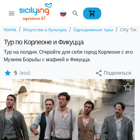
shopping_cart
menu
search
Home
Искусство и Культура
Однодневные туры
City Tour
Тур по Корлеоне и Фикуцца
Тур на полдня. Откройте для себя город Корлеоне с его
Музеем Борьбы с мафией и Фикуцца.
star
Поделиться
5
share
(600)
Previous
Nex