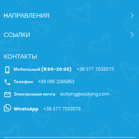
HАПРАВЛЕНИЯ
ССЫЛКИ
КОНТАКТЫ
phone_iphone
Мобильный (9:00-20:00)
+39 377 7033073
call
Телефон
+39 095 2265853
mail
Электронная почта
sicilying@sicilying.com
WhatsApp
+39 377 7033073