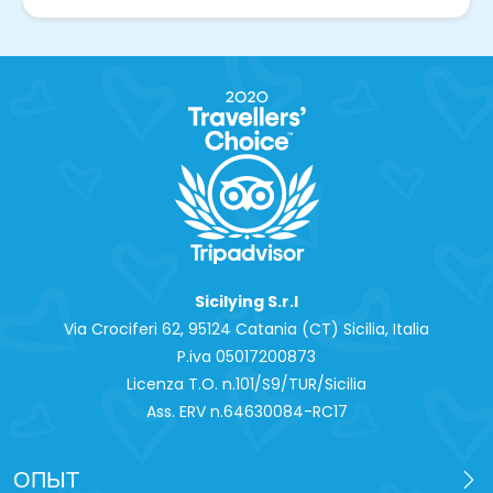
Sicilying S.r.l
Via Crociferi 62, 95124 Catania (CT) Sicilia, Italia
P.iva 0‍5017200873
Licenza T.O. n.101/S9/TUR/Sicilia
Ass. ERV n.64630084-RC17
ОПЫТ