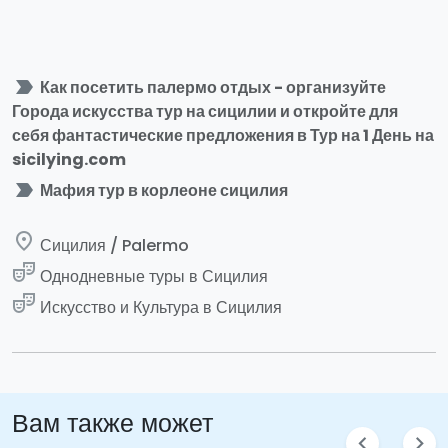
label_important
Как посетить палермо отдых - организуйте
Города искусства тур на сицилии и откройте для
себя фантастические предложения в Тур на 1 День на
sicilying.com
label_important
Мафия тур в корлеоне сицилия
place
Сицилия / Palermo
theater_comedy
Однодневные туры в Сицилия
theater_comedy
Искусство и Культура в Сицилия
Вам также может
chevron_left
chevron_right