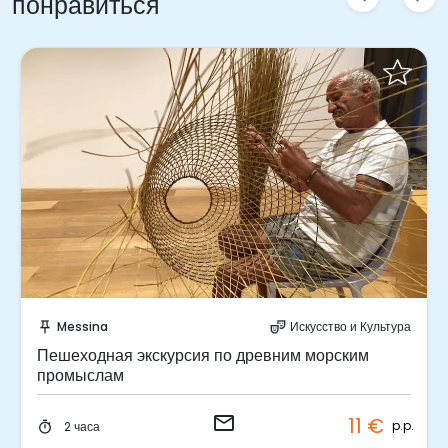
понравиться
Отправить запрос!
Messina
Искусство и Культура
push_pin
theater_comedy
Пешеходная экскурсия по древним морским
промыслам
email
11 €
p.p.
2 часа
timer