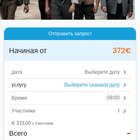
Отправить запрос!
Начиная от
372€
дата
chevron_right
Выберите сначала дату
услугу
chevron_right
09:00
Время
chevron_right
1
Участники
chevron_right
€ 372,00
с Участники
-
Всего