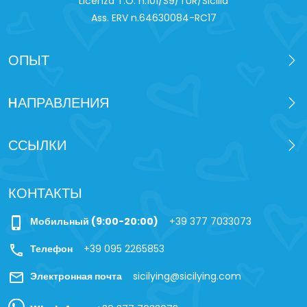
Licenza T.O. n.101/S9/TUR/Sicilia
Ass. ERV n.64630084-RC17
ОПЫТ
HАПРАВЛЕНИЯ
ССЫЛКИ
КОНТАКТЫ
phone_iphone
Мобильный (9:00-20:00)
+39 377 7033073
call
Телефон
+39 095 2265853
mail
Электронная почта
sicilying@sicilying.com