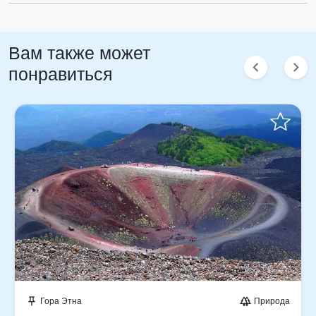
Вам также может
chevron_left
chevron_right
понравиться
Забронируйте мгновенно!
Гора Этна
Природа
push_pin
forest