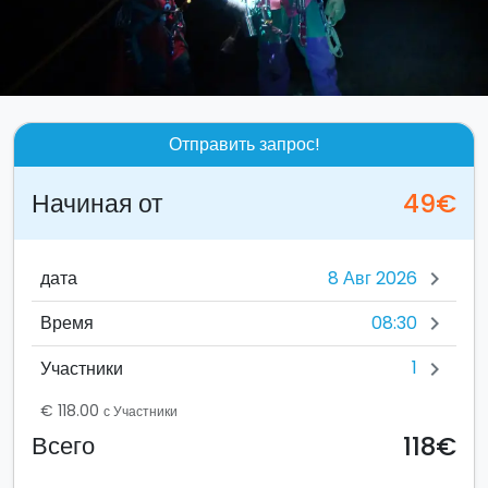
Отправить запрос!
Начиная от
49€
дата
chevron_right
08:30
Время
chevron_right
1
Участники
chevron_right
€ 118.00
с Участники
118€
Всего