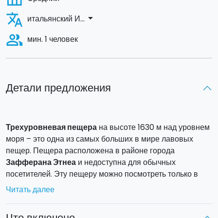
translate
arrow_drop_down
итальянский И...
people_alt
мин. 1 человек
Детали предложения
Трехуровневая пещера
на высоте 1630 м над уровнем
моря – это одна из самых больших в мире лавовых
пещер. Пещера расположена в районе города
Зафферана Этнеа
и недоступна для обычных
посетителей. Эту пещеру можно посмотреть только в
сопровождении гида и с необходимым оборудованием.
Читать далее
Пещера получила свое название благодаря
трем
наложенным друг на друга галереям
, такое строение
Что включено