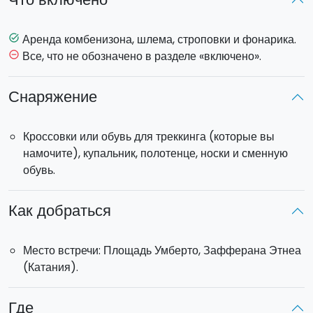
делает ее самой глубокой впадиной вулкана Этна -
304
метра
ниже уровня земли!
Опытный гид поможет вам исследовать пещеру, вас
Аренда комбенизона, шлема, строповки и фонарика.
task_alt
ждут незабываемые эмоции от спуска по уровням
Все, что не обозначено в разделе «включено».
remove_circle_outline
пещеры с помощью хорошо закрепленных веревок.
Сначала вам выдадут все необходимое оборудование:
Снаряжение
хлопковый комбинезон, строповку, шлем и фонарик.
Экскурсия начнется после небольшого
брифинга
по
Кроссовки или обувь для треккинга (которые вы
технике безопасности и технике спуска по веревке.
намочите), купальник, полотенце, носки и сменную
обувь.
По запросу может быть организован
трансфер
от места
проживания за небольшую плату, рассчитываемую в
зависимости от расстояния до места встречи.
Как добраться
Место встречи: Площадь Умберто, Зафферана Этнеа
(Катания).
Где