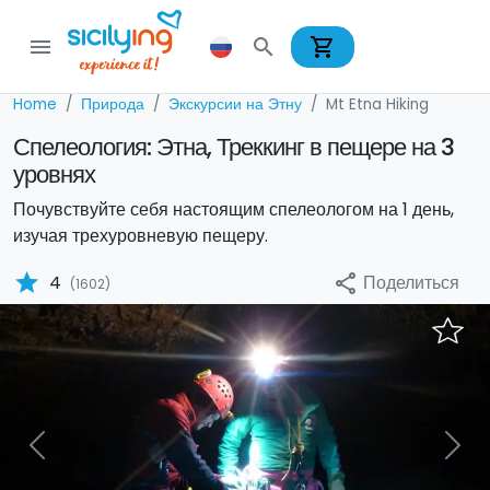
shopping_cart
menu
search
Home
Природа
Экскурсии на Этну
Mt Etna Hiking
Спелеология: Этна, Треккинг в пещере на 3
уровнях
Почувствуйте себя настоящим спелеологом на 1 день,
изучая трехуровневую пещеру.
star
Поделиться
4
share
(1602)
Previous
Nex