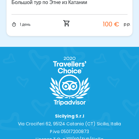
Большой тур по Этне из Катании
shopping_cart
100 €
p.p.
1 день
timer
Sicilying S.r.l
Via Crociferi 62, 95124 Catania (CT) Sicilia, Italia
P.iva 0‍5017200873