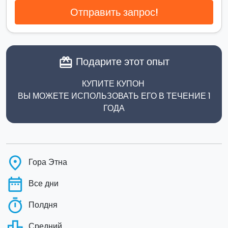
Отправить запрос!
Подарите этот опыт
card_giftcard
КУПИТЕ КУПОН
ВЫ МОЖЕТЕ ИСПОЛЬЗОВАТЬ ЕГО В ТЕЧЕНИЕ 1
ГОДА
place
Гора Этна
date_range
Все дни
timer
Полдня
leaderboard
Средний