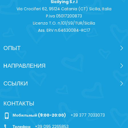
Sicilying S.r.l
Via Crociferi 62, 95124 Catania (CT) Sicilia, Italia
P.iva 0‍5017200873
Licenza T.O. n.101/S9/TUR/Sicilia
Ass. ERV n.64630084-RC17
ОПЫТ
HАПРАВЛЕНИЯ
ССЫЛКИ
КОНТАКТЫ
phone_iphone
Мобильный (9:00-20:00)
+39 377 7033073
call
Телефон
+39 095 2265853