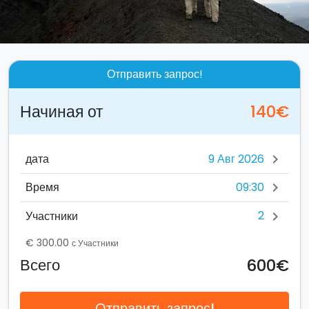
Отправить запрос!
Начиная от
140€
дата
chevron_right
09:30
Время
chevron_right
2
Участники
chevron_right
€ 300.00
с Участники
600€
Всего
Отправить запрос!