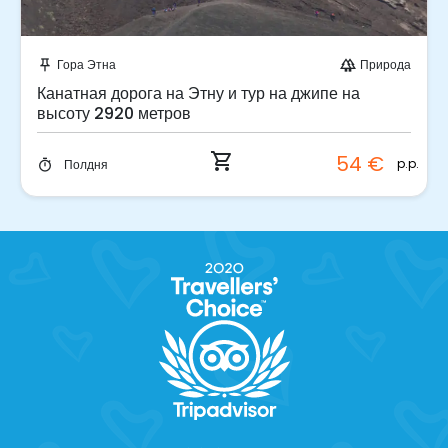
Забронируйте мгновенно!
Гора Этна
Природа
push_pin
forest
Канатная дорога на Этну и тур на джипе на
высоту 2920 метров
shopping_cart
54 €
p.p.
Полдня
timer