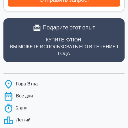
Подарите этот опыт
card_giftcard
КУПИТЕ КУПОН
ВЫ МОЖЕТЕ ИСПОЛЬЗОВАТЬ ЕГО В ТЕЧЕНИЕ 1
ГОДА
place
Гора Этна
date_range
Все дни
timer
2 дня
leaderboard
Легкий