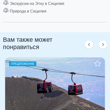
forest
Экскурсии на Этну в Сицилия
forest
Природа в Сицилия
Вам также может
chevron_left
chevron_right
понравиться
ПРЕДЛОЖЕНИЕ