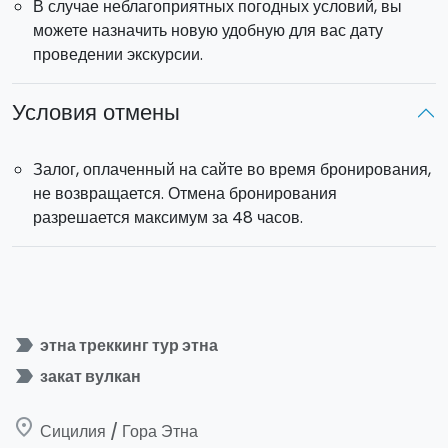
В случае неблагоприятных погодных условий, вы
можете назначить новую удобную для вас дату
проведении экскурсии.
Условия отмены
Залог, оплаченный на сайте во время бронирования,
не возвращается. Отмена бронирования
разрешается максимум за 48 часов.
label_important
этна треккинг тур этна
label_important
закат вулкан
place
Сицилия / Гора Этна