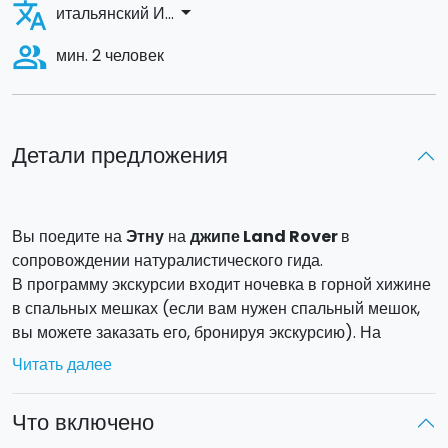
translate
arrow_drop_down
итальянский И...
people_alt
мин. 2 человек
Детали предложения
Вы поедите на
Этну
на
джипе Land Rover
в
сопровождении натуралистического гида.
В программу экскурсии входит ночевка в горной хижине
в спальных мешках (если вам нужен спальный мешок,
вы можете заказать его, бронируя экскурсию). На
следующий день тур закончится после полудня.
Читать далее
Пересекая
древний поток лавы
на джипе, вы сможете
полюбоваться на безграничную
долину Бове
и
Что включено
вулканическую впадину, образовавшуюся почти 25