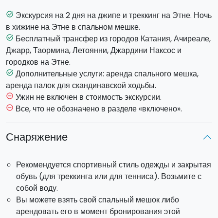
тысяч лет назад, где можно заметить недавние потоки
лавы и некоторые каменистые образования,
Экскурсия на 2 дня на джипе и треккинг на Этне. Ночь
task_alt
появившиеся в результате разрушения древних
в хижине на Этне в спальном мешке.
вулканических кратеров.
Бесплатный трансфер из городов Катания, Ачиреале,
task_alt
Затем вы посетите пещеру, образованную потоком
Джарр, Таормина, Летоянни, Джардини Наксос и
лавы, и пешком пройдете по живописному маршруту до
городков на Этне.
гор Сарториус
– спящих кратеров, появившихся во
Дополнительные услуги: аренда спального мешка,
task_alt
время извержения вулкана 1865 года. Затем вас ждет
аренда палок для скандинавской ходьбы.
экскурсия к
новому потоку лавы
у
Пьяно
Ужин не включен в стоимость экскурсии.
remove_circle_outline
Провенцана
.
Все, что не обозначено в разделе «включено».
remove_circle_outline
Трансфер:
предоставляется бесплатно из городов
Снаряжение
Катания, Ачиреале, Джарр, Таормина, Летоянни,
Джардини Наксос и городков на Этне.
Рекомендуется спортивный стиль одежды и закрытая
Отправление:
9:30.
Возвращение
: 17:00 следующего
обувь (для треккинга или для тенниса). Возьмите с
дня.
собой воду.
Продолжительность пешей экскурсии:
1 час в первый
Вы можете взять свой спальный мешок либо
день, 2,5 часа во второй день.
арендовать его в момент бронирования этой