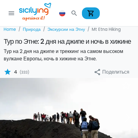
shopping_cart
menu
search
Home
Природа
Экскурсии на Этну
Mt Etna Hiking
Тур по Этне: 2 дня на джипе и ночь в хижине
Тур на 2 дня на джипе и треккинг на самом высоком
вулкане Европы, ночь в хижине на Этне.
star
Поделиться
4
share
(333)
Previous
Nex