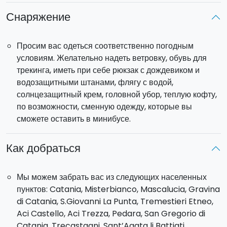
туристической станции Этна Юг,
на которой в
Снаряжение
последнее время было несколько раз отмечено
присутствие извержений.
Первая часть пешеходной
Просим вас одеться соответственно погодным
экскурсии
включает пересечение всей расщелины
условиям. Желательно надеть ветровку, обувь для
извержения 1892 года, которое породило серию
трекинга, иметь при себе рюкзак с дождевиком и
кратеров Сильвестри
на высоте 2000 метров над
водозащитными штанами, флягу с водой,
уровнем моря. Во время спуска в минибусе по
солнцезащитный крем, головной убор, теплую кофту,
направлению к городку Дзафферана Этнеа, мы
по возможности, сменную одежду, которые вы
остановимся, чтобы зайти внутрь Гротта Кассоне,
сможете оставить в минибусе.
прекрасный пример туннеля, образованного течением
лавы. Таким образом, прежде чем мы доберемся до
городка Дзафферана Этнеа на минибусе через Мило,
Как добраться
мы посетим местечко Форнаццо.
Из Форнаццо минибус поднимется
по дороге Мареневе
Мы можем забрать вас из следующих населенных
и доберется до туристической станции Этна Север
пунктов: Catania, Misterbianco, Mascalucia, Gravina
Пьяно Провендзана. Во время этого перемещения
di Catania, S.Giovanni La Punta, Tremestieri Etneo,
вашему вниманию будут представлены различные типы
Aci Castello, Aci Trezza, Pedara, San Gregorio di
лесов, которые меняются в зависимости от высоты, вы
Catania, Trecastagni, Sant’Agata li Battiati,