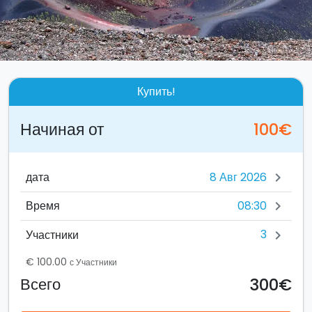
Купить!
Начиная от
100€
дата
chevron_right
08:30
Время
chevron_right
3
Участники
chevron_right
€ 100.00
с Участники
300€
Всего