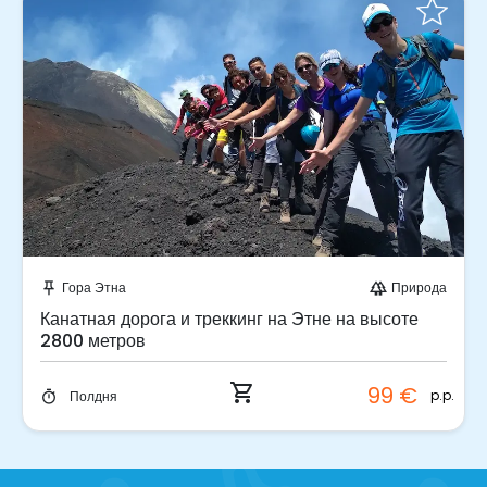
Забронируйте мгновенно!
Гора Этна
Природа
push_pin
forest
Канатная дорога и треккинг на Этне на высоте
2800 метров
shopping_cart
99 €
p.p.
Полдня
timer