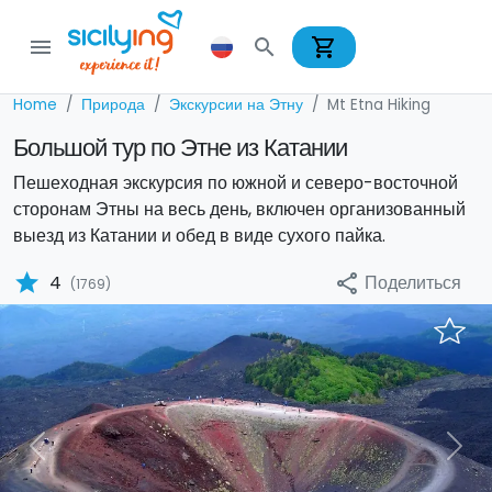
shopping_cart
menu
search
Home
Природа
Экскурсии на Этну
Mt Etna Hiking
Большой тур по Этне из Катании
Пешеходная экскурсия по южной и северо-восточной
сторонам Этны на весь день, включен организованный
выезд из Катании и обед в виде сухого пайка.
star
Поделиться
4
share
(1769)
Previous
Nex