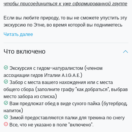
чтобы присоединиться к уже сформированной группе
Если вы любите природу, то вы не сможете упустить эту
экскурсию по Этне, во время которой вы подниметесь
до отметки 2000 метров и откроете для себя южные и
Читать далее
северо-восточные склоны самого высокого активного
вулкана Европы!
Что включено
Из
Николози
, городка, который называют «вратами
Этны», дорога поднимается к
Южной станции на
высоте 1995 метров
над уровнем моря.
Экскурсия с гидом-натуралистом (членом
task_alt
Путь лежит через
Монти Росси
, расщелину,
ассоциации гидов Италии A.I.G.A.E.)
образовавшуюся в результате извержения вулкана 1669
Забор с места вашего нахождения или с места
task_alt
года, когда лава разрушила деревни, лежащие на ее
общего сбора (заполните графу "как добраться", выбрав
пути, и добралась до Катании. Вы пересечете
место забора из списка)
плоскогорье, в котором остановился поток лавы в 2001
Вам предложат обед в виде сухого пайка (бутерброд,
task_alt
году, и увидите крутые траектории ее движения,
напиток)
которые пересекают застывшую лаву, оставшуюся от
Зимой предоставляются палки для трекина по снегу
task_alt
извержения 1983 года, что позволит вам сделать
Все, что не указано в поле "включено".
remove_circle_outline
удивительные фотографии. Миниавтобус довезет вас до