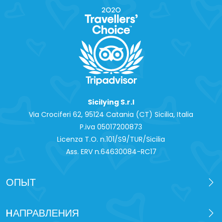
Sicilying S.r.l
Via Crociferi 62, 95124 Catania (CT) Sicilia, Italia
P.iva 0‍5017200873
Licenza T.O. n.101/S9/TUR/Sicilia
Ass. ERV n.64630084-RC17
ОПЫТ
HАПРАВЛЕНИЯ