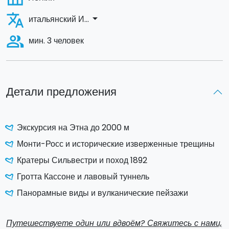
translate
arrow_drop_down
итальянский И...
people_alt
мин. 3 человек
Детали предложения
Экскурсия на Этна до 2000 м
Монти-Росс и исторические изверженные трещины
Кратеры Сильвестри и поход 1892
Гротта Кассоне и лавовый туннель
Панорамные виды и вулканические пейзажи
Путешествуете один или вдвоём? Свяжитесь с нами,