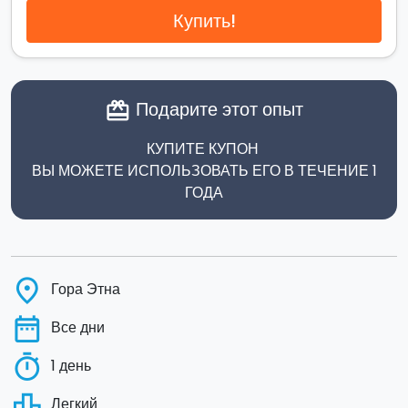
Купить!
Подарите этот опыт
card_giftcard
КУПИТЕ КУПОН
ВЫ МОЖЕТЕ ИСПОЛЬЗОВАТЬ ЕГО В ТЕЧЕНИЕ 1
ГОДА
place
Гора Этна
date_range
Все дни
timer
1 день
leaderboard
Легкий