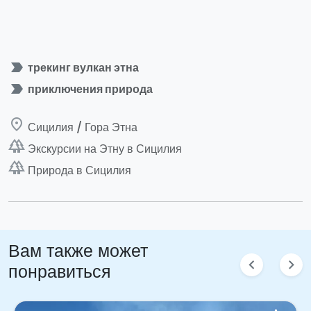
label_important
трекинг вулкан этна
label_important
приключения природа
place
Сицилия / Гора Этна
forest
Экскурсии на Этну в Сицилия
forest
Природа в Сицилия
Вам также может
chevron_left
chevron_right
понравиться