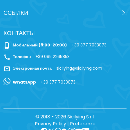
ССЫЛКИ
КОНТАКТЫ
phone_iphone
Мобильный (9:00-20:00)
+39 377 7033073
call
Телефон
+39 095 2265853
mail
Электронная почта
sicilying@sicilying.com
WhatsApp
+39 377 7033073
© 2018 - 2026 Sicilying S.r.l.
Privacy Policy
|
Preferenze