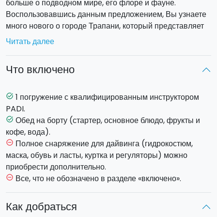
больше о подводном мире, его флоре и фауне.
Воспользовавшись данным предложением, Вы узнаете
много нового о городе Трапани, который представляет
собой идеальное место для дайвинга, с его
Читать далее
захватывающими и неожиданными пейзажами. Вы
проведете
целый день на катере
, совершите одно или
Что включено
два погружения (на Ваш выбор) и вкусно пообедаете.
Программа: предполагаемое
время отплытия
из порта
1 погружение с квалифицированным инструктором
task_alt
Марсалы в 8.30, затем последует
инструктаж
о технике
PADI.
дайвинга от опытного инструктора.
Обед на борту (стартер, основное блюдо, фрукты и
task_alt
Первое
погружение
начнется приблизительно в 10.30.
кофе, вода).
После короткого
перерыва
и легких закусок на борту,
Полное снаряжение для дайвинга (гидрокостюм,
remove_circle_outline
Вы сможете
погрузиться
второй раз
. На обратной
маска, обувь и ласты, куртка и регуляторы) можно
дороге будет подано традиционное сицилийское блюдо,
приобрести дополнительно.
свежие фрукты, местное вино и вода. Возвращение в
Все, что не обозначено в разделе «включено».
remove_circle_outline
порт Марсалы приблизительно в 17.00. Вы готовы
испытать новые впечатления от погружения в
Как добраться
чарующие воды Средиземного моря? Тогда свяжитесь с