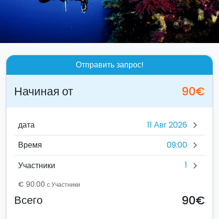
Отправить запрос!
Начиная от
90€
дата
chevron_right
09:00
Время
chevron_right
1
Участники
chevron_right
€ 90.00
с Участники
90€
Всего