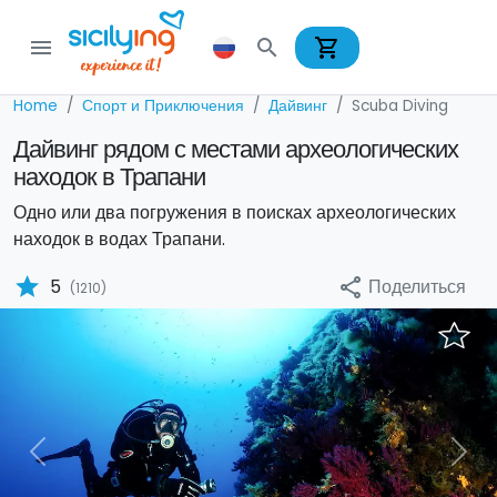
shopping_cart
menu
search
Home
Спорт и Приключения
Дайвинг
Scuba Diving
Дайвинг рядом с местами археологических
находок в Трапани
Одно или два погружения в поисках археологических
находок в водах Трапани.
star
Поделиться
5
share
(1210)
Previous
Nex