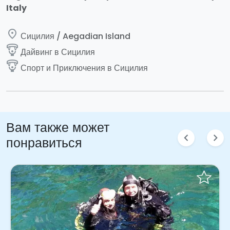
Italy
place
Сицилия / Aegadian Island
paragliding
Дайвинг в Сицилия
paragliding
Спорт и Приключения в Сицилия
Вам также может
chevron_left
chevron_right
понравиться