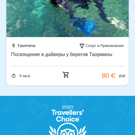
Забронируйте мгновенно!
Taormina
Спорт и Приключения
push_pin
paragliding
Посвящение в дайверы у берегов Таормины
shopping_cart
80 €
p.p.
3 часа
timer