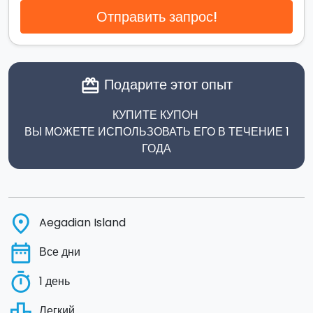
Отправить запрос!
Подарите этот опыт
card_giftcard
КУПИТЕ КУПОН
ВЫ МОЖЕТЕ ИСПОЛЬЗОВАТЬ ЕГО В ТЕЧЕНИЕ 1
ГОДА
place
Aegadian Island
date_range
Все дни
timer
1 день
leaderboard
Легкий