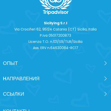
Sicilying S.r.l
Via Crociferi 62, 95124 Catania (CT) Sicilia, Italia
P.iva 0‍5017200873
Licenza T.O. n.101/S9/TUR/Sicilia
Ass. ERV n.64630084-RC17
ОПЫТ
HАПРАВЛЕНИЯ
ССЫЛКИ