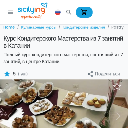
shopping_cart
menu
search
Home
Кулинарные курсы
Кондитерские изделия
Pastry-
Курс Кондитерского Мастерства из 7 занятий
в Катании
Полный курс кондитерского мастерства, состоящий из 7
занятий, в центре Катании.
star
Поделиться
5
share
(1991)
Previous
Nex