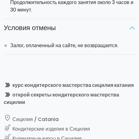
Продолжительность каждого занятия около 3 часов и
30 минут.
Условия отмены
Залог, оплаченный на сайте, не возвращается.
label_important
курс кондитерского мастерства сицилия катания
label_important
открой секреты кондитерского мастерства
сицилии
place
Сицилия / Catania
soup_kitchen
Кондитерские изделия в Сицилия
soup_kitchen
Кулинарные курсы в Сицилия