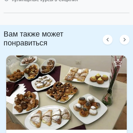
Вам также может
chevron_left
chevron_right
понравиться