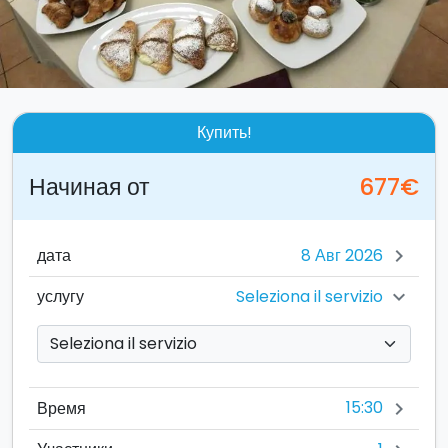
Купить!
Начиная от
677€
дата
chevron_right
Seleziona il servizio
услугу
chevron_right
15:30
Время
chevron_right