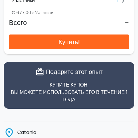
1
Участники
chevron_right
€ 677,00
с Участники
-
Всего
Купить!
Подарите этот опыт
card_giftcard
КУПИТЕ КУПОН
ВЫ МОЖЕТЕ ИСПОЛЬЗОВАТЬ ЕГО В ТЕЧЕНИЕ 1
ГОДА
place
Catania