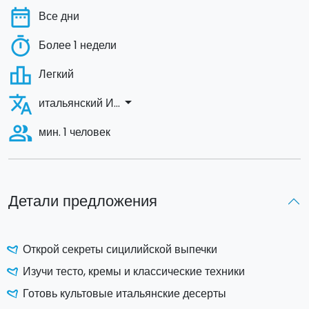
date_range
Все дни
timer
Более 1 недели
leaderboard
Легкий
translate
arrow_drop_down
итальянский И...
people_alt
мин. 1 человек
Детали предложения
Открой секреты сицилийской выпечки
Изучи тесто, кремы и классические техники
Готовь культовые итальянские десерты