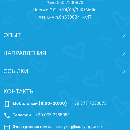
P.iva 0‍5017200873
Licenza T.O. n.101/S9/TUR/Sicilia
Ass. ERV n.64630084-RC17
ОПЫТ
HАПРАВЛЕНИЯ
ССЫЛКИ
КОНТАКТЫ
phone_iphone
Мобильный (9:00-20:00)
+39 377 7033073
call
Телефон
+39 095 2265853
mail
Электронная почта
sicilying@sicilying.com