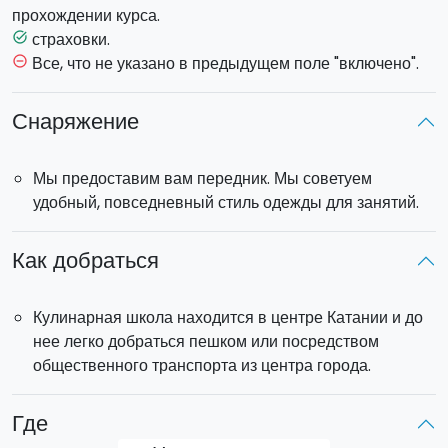
прохождении курса.
Если вы желаете посетить только в 1 занятии, а весь
страховки.
task_alt
курс, вы можете выбрать опцию
"одно занятие"
во
Все, что не указано в предыдущем поле "включено".
remove_circle_outline
время бронирования.
Снаряжение
Занятия проходят
еженедельно
, мы сообщим вам
точную дату и время первого занятия. Дата и время
Мы предоставим вам передник. Мы советуем
проведения последующих занятий будет
удобный, повседневный стиль одежды для занятий.
согласовываться непосредственно с преподавателем и
другими участниками. Продолжительность каждого
занятия около
3 часов и 30 минут
.
Как добраться
Кулинарная школа находится в центре Катании и до
нее легко добраться пешком или посредством
общественного транспорта из центра города.
Где