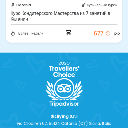
Забронируйте мгновенно!
Catania
Кулинарные курсы
push_pin
soup_kitchen
Курс Кондитерского Мастерства из 7 занятий в
Катании
shopping_cart
677 €
p.p.
Более 1 недели
timer
Sicilying S.r.l
Via Crociferi 62, 95124 Catania (CT) Sicilia, Italia