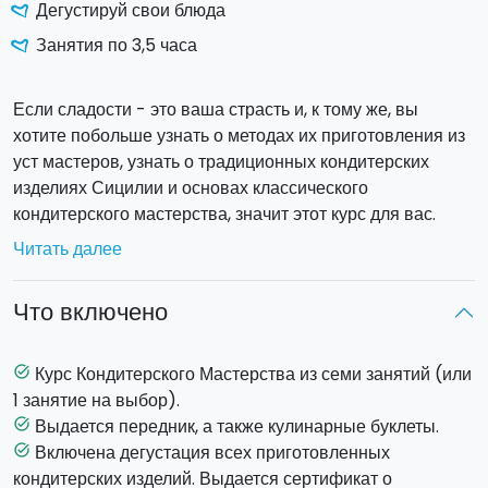
Дегустируй свои блюда
Занятия по 3,5 часа
Если сладости - это ваша страсть и, к тому же, вы
хотите побольше узнать о методах их приготовления из
уст мастеров, узнать о традиционных кондитерских
изделиях Сицилии и основах классического
кондитерского мастерства, значит этот курс для вас.
Вас научат классическим рецептам кондитерских
Читать далее
изделий, приготовлению разных видов теста и кремов.
Вас научат готовить: песочное и слоеное тесто, торт
Что включено
"наполеон", ромовую бабу, торты с начинкой, заварное
тесто, взбитые крема, кондитерский крем, десерты,
которые едят при помощи ложки или руками,
Курс Кондитерского Мастерства из семи занятий (или
task_alt
традиционные кондитерские изделия.
1 занятие на выбор).
По завершению каждого кулинарного занятия (остатки
Выдается передник, а также кулинарные буклеты.
task_alt
сладки!)
вы опробуете все сладости,
Включена дегустация всех приготовленных
task_alt
приготовленные вашими руками!
кондитерских изделий. Выдается сертификат о