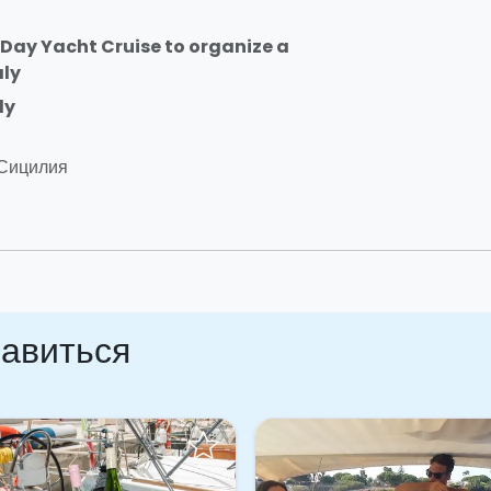
1-Day Yacht Cruise to organize a
aly
ly
 Сицилия
равиться