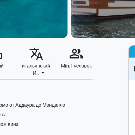
ard
translate
people_alt
ий
итальянский
Min: 1 человек
arrow_drop_down
И...
рмо от Аддаура до Монделло
ыха
лом вина