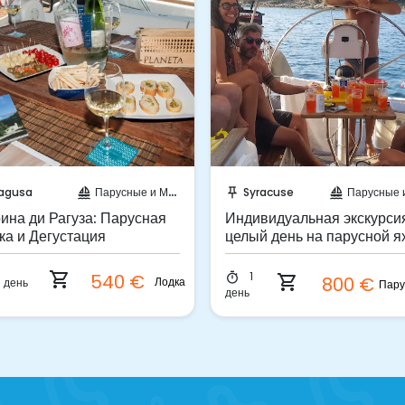
абронируйте мгновенно!
Забронируйте мгновенн
agusa
Парусные и Моторные яхты
Syracuse
Парусные и Моторные
sailing
push_pin
sailing
ина ди Рагуза: Парусная
Индивидуальная экскурси
ка и Дегустация
целый день на парусной я
в Сиракузах
shopping_cart
1
540 €
timer
shopping_cart
800 €
Лодка
1 день
день