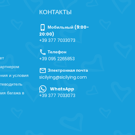
КОНТАКТЫ
phone_iphone
Мобильный (9:00-
20:00)
+39 377 7033073
call
Телефон
ет
+39 095 2265853
партнером
mail
Электронная почта
ния и условия
sicilying@sicilying.com
теводитель
WhatsApp
ия багажа в
+39 377 7033073