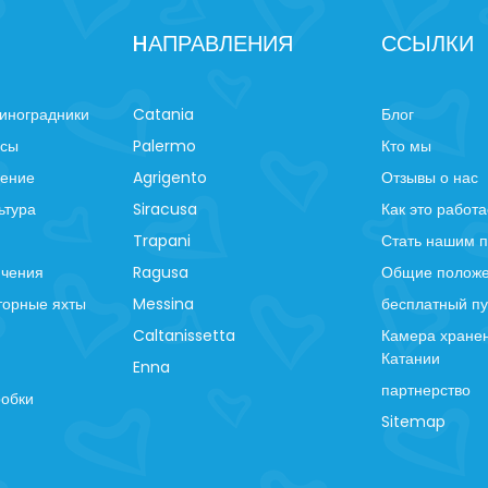
HАПРАВЛЕНИЯ
ССЫЛКИ
иноградники
Catania
Блог
рсы
Palermo
Кто мы
ление
Agrigento
Отзывы о нас
ьтура
Siracusa
Как это работа
Trapani
Стать нашим 
ючения
Ragusa
Общие положе
торные яхты
Messina
бесплатный пу
Caltanissetta
Камера хранен
Катании
Enna
партнерство
робки
Sitemap