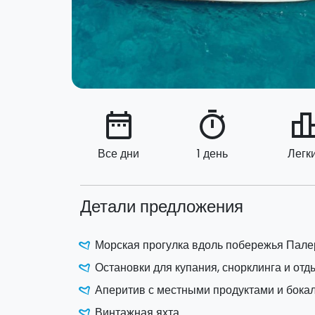
date_range
timer
leaderbo
Все дни
1 день
Легк
Детали предложения
Морская прогулка вдоль побережья Пале
Остановки для купания, снорклинга и отд
Аперитив с местными продуктами и бока
Винтажная яхта