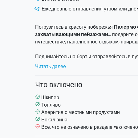
Ежедневные отправления утром или днё
Погрузитесь в красоту побережья
Палермо с
захватывающими пейзажами
… подарите 
путешествие, наполненное отдыхом, природ
Поднимайтесь на борт и отправляйтесь в пу
живописных участков Средиземного моря. 
Читать далее
до великолепного Монделло, через бухту
Ве
Королевы
. Во время экскурсии вас ждут ос
Что включено
уникальные виды на такие знаковые места, 
Пеллегрино.
Шкипер
task_alt
Топливо
task_alt
Во время экскурсии шкипер предложит вам 
Аперитив с местными продуктами
task_alt
бокалом вина, чтобы сделать ваш опыт ещё
Бокал вина
task_alt
Все, что не означено в разделе «включено
remove_circle_outline
Доступны два временных интервала:
Утро
: 09:00–13:00