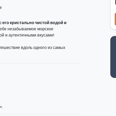
м
 его кристально чистой водой и
себе незабываемое морское
ой и аутентичными вкусами!
тешествие вдоль одного из самых
Вы пройдёте вдоль побережья Аддаура
рджине Мария
и знаменитые
Гроты
тановки для купания, снорклинг и
как Тоннара Флорио и гора Монте
аперитив с местными продуктами и
 более приятным и аутентичным.
».