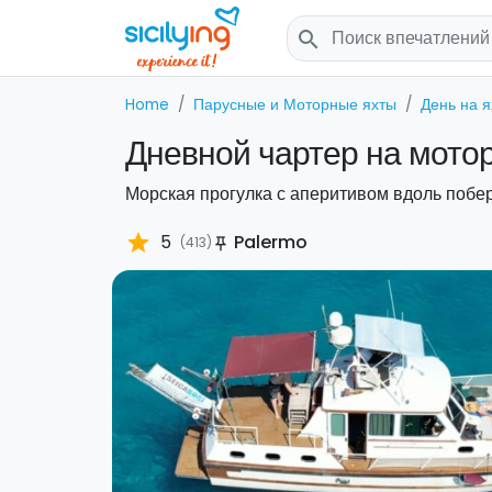
search
Home
Парусные и Моторные яхты
День на я
Дневной чартер на мото
Морская прогулка с аперитивом вдоль поб
star
5
Palermo
(413)
push_pin