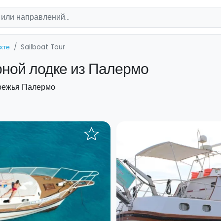
хте
Sailboat Tour
рной лодке из Палермо
ережья Палермо