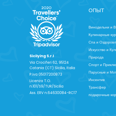
ОПЫТ
Винодельни и В
Кулинарные ку
Спа и Оздоров
Искусство и Кул
Sicilying S.r.l
Природа
Via Crociferi 62, 95124
Спорт и Прикл
Catania (CT) Sicilia, Italia
Парусные и Мо
P.iva 0‍5017200873
Инсентив
Licenza T.O.
n.101/S9/TUR/Sicilia
Трансфер
Ass. ERV n.64630084-RC17
подарочные ко