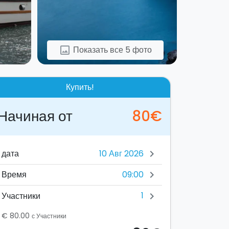
Показать все 5 фото
image
Купить!
Начиная от
80€
дата
chevron_right
09:00
Время
chevron_right
1
Участники
chevron_right
€ 80.00
с Участники