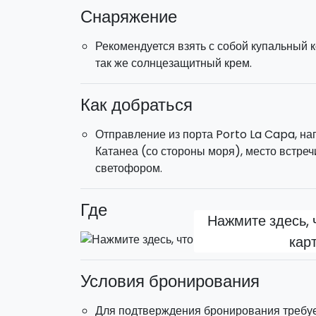
Снаряжение
День
: 15:00–19:00
Отправление из порта Ла Кала, Палермо.
Рекомендуется взять с собой купальный 
так же солнцезащитный крем.
Судно
Судно
: моторная яхта
Как добраться
Отправление из порта Porto La Capa, на
Катанеа (со стороны моря), место встреч
светофором.
Где
Нажмите здесь, 
кар
Условия бронирования
Для подтверждения бронирования требуе