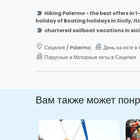
label_important
Hiking Palermo - the best offers in 
holiday of Boating holidays in Sicily, It
label_important
chartered sailboat vacations in sici
place
sailing
Сицилия / Palermo
День на яхте в
sailing
Парусные и Моторные яхты в Сицилия
Вам также может пон