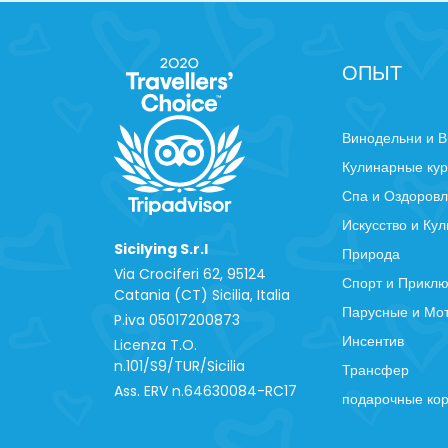
ОПЫТ
Винодельни и В
Кулинарные ку
Спа и Оздоров
Искусство и Кул
Sicilying S.r.l
Природа
Via Crociferi 62, 95124
Спорт и Прикл
Catania (CT) Sicilia, Italia
Парусные и Мо
P.iva 0‍5017200873
Инсентив
Licenza T.O.
n.101/S9/TUR/Sicilia
Трансфер
Ass. ERV n.64630084-RC17
подарочные ко