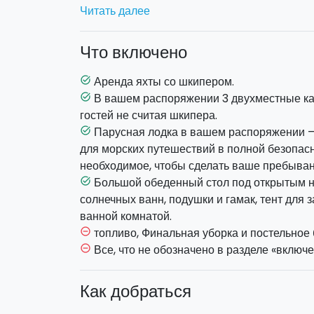
шкипера (его услуги входят в стоимость) в
Читать далее
маршрут на каждый день.
Что включено
же предусмотрено посещение острова Липа
деревушкой и острова Вулкано.
Аренда яхты со шкипером.
task_alt
Так как яхта предоставляется в эксклюзивн
В вашем распоряжении 3 двухместные ка
task_alt
маршрут следования и остановки.
гостей не считая шкипера.
Парусная лодка в вашем распоряжении – 
task_alt
Максимум 6 гостей на борту.
для морских путешествий в полной безопасн
яхта предоставляется в эксклюзивное п
необходимое, чтобы сделать ваше пребыва
включены в стоимость.
Большой обеденный стол под открытым н
task_alt
Отправление
: в 18.00 из порта Капо д'Орл
солнечных ванн, подушки и гамак, тент для 
заповедной зоны Эолийские острова. Возвра
ванной комнатой.
д'Орландо.
топливо, Финальная уборка и постельное 
remove_circle_outline
Все, что не обозначено в разделе «включе
remove_circle_outline
Как добраться