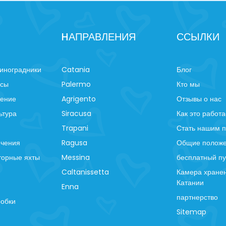
HАПРАВЛЕНИЯ
ССЫЛКИ
иноградники
Catania
Блог
рсы
Palermo
Кто мы
ление
Agrigento
Отзывы о нас
ьтура
Siracusa
Как это работа
Trapani
Стать нашим 
ючения
Ragusa
Общие положе
торные яхты
Messina
бесплатный пу
Caltanissetta
Камера хранен
Катании
Enna
партнерство
робки
Sitemap