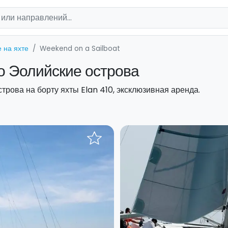
 на яхте
Weekend on a Sailboat
по Эолийские острова
трова на борту яхты Elan 410, эксклюзивная аренда.