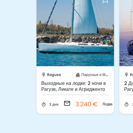
апрос!
Отправить запрос!
арусные и Моторные яхты
Ragusa
Парусные и Моторные яхты
R
push_pin
sailing
push_pin
усной
Выходные на лодке: 2 ночи в
2 Д
Мальте
Рагузе, Ликате и Агридженто
Раг
email
240 €
3.240 €
Лодка
Лодка
3 дня
timer
timer