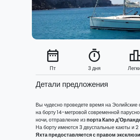
date_range
timer
leaderbo
Пт
3 дня
Легк
Детали предложения
Вы чудесно проведете время на Эолийские 
на борту 14-метровой современной парусной 
ночи, отправление из
порта Капо д'Орланд
На борту имеются 3 двуспальные каюты и 2 
Яхта предоставляется с правом эксклюз