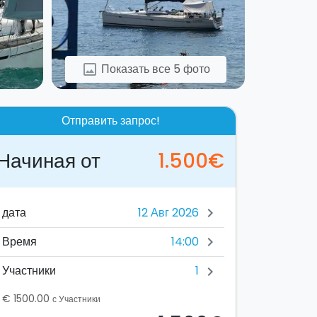
Показать все 5 фото
image
Отправить запрос!
Начиная от
1.500€
дата
chevron_right
14:00
Время
chevron_right
1
Участники
chevron_right
€ 1500.00
с Участники