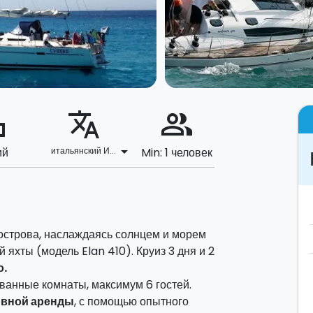
ard
translate
people_alt
arrow_drop_down
ий
итальянский И...
Min: 1 человек
острова, наслаждаясь солнцем и морем
яхты (модель Elan 410). Круиз 3 дня и 2
о.
ванные комнаты, максимум 6 гостей.
ивной аренды
, с помощью опытного