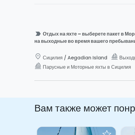
label_important
Отдых на яхте – выберете пакет в Мор
на выходные во время вашего пребывани
place
sailing
Сицилия / Aegadian Island
Выходн
sailing
Парусные и Моторные яхты в Сицилия
Вам также может пон