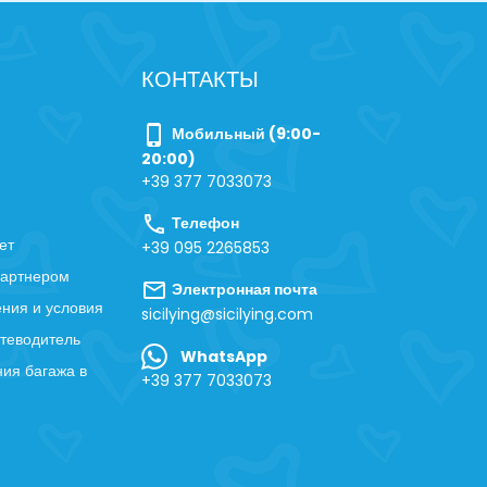
КОНТАКТЫ
phone_iphone
Мобильный (9:00-
20:00)
+39 377 7033073
call
Телефон
ет
+39 095 2265853
партнером
mail
Электронная почта
ния и условия
sicilying@sicilying.com
теводитель
WhatsApp
ия багажа в
+39 377 7033073