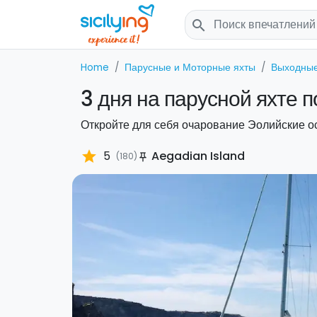
search
Home
Парусные и Моторные яхты
Выходные
3 дня на парусной яхте 
Откройте для себя очарование Эолийские ос
star
5
Aegadian Island
(180)
push_pin