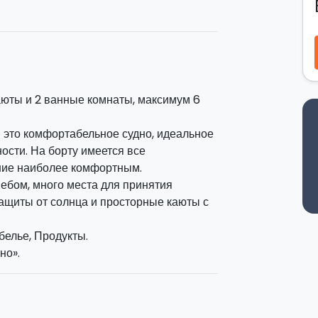
ы сможете составить индивидуальный
рис его маленькой рыбацкой
ое пользование, вы можете сами выбрать
юты и 2 ванные комнаты, максимум 6
это комфортабельное судно, идеальное
ости. На борту имеется все
ользование
на
3 дня
. Услуги
шкипера
ние наиболее комфортным.
ебом, много места для принятия
андо, навигация в направлении
защиты от солнца и просторные каюты с
щение: на третий день в 20.00 в Капо
белье, Продукты.
но».