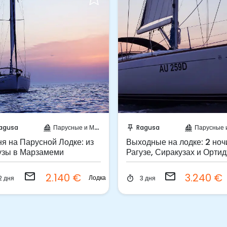
Отправить запрос!
Отправить запрос!
agusa
Парусные и Моторные яхты
Ragusa
Парусные и Моторные
sailing
push_pin
sailing
ня на Парусной Лодке: из
Выходные на лодке: 2 ноч
узы в Марзамеми
Рагузе, Сиракузах и Орти
email
email
2.140 €
3.240 €
Лодка
2 дня
3 дня
timer