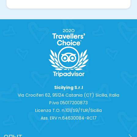
Sicilying S.r.l
Via Crociferi 62, 95124 Catania (CT) Sicilia, Italia
P.iva 0‍5017200873
Licenza T.O. n.101/S9/TUR/Sicilia
Ass. ERV n.64630084-RC17