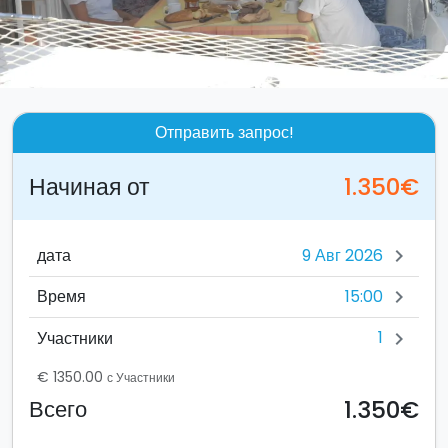
Отправить запрос!
Начиная от
1.350€
дата
chevron_right
15:00
Время
chevron_right
1
Участники
chevron_right
€ 1350.00
с Участники
1.350€
Всего