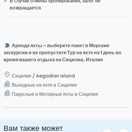
В случае отмены бронирования, залог не
возвращается.
label_important
Аренда яхты – выберете пакет в Морские
экскурсии и не пропустите Тур на яхте на 1 день во
время вашего отдыха на Сицилии, Италия
place
Сицилия / Aegadian Island
sailing
Выходные на яхте в Сицилия
sailing
Парусные и Моторные яхты в Сицилия
Вам также может