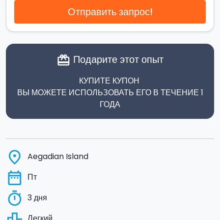
Отправить запрос!
Подарите этот опыт
card_giftcard
КУПИТЕ КУПОН
ВЫ МОЖЕТЕ ИСПОЛЬЗОВАТЬ ЕГО В ТЕЧЕНИЕ 1
ГОДА
place
Aegadian Island
date_range
Пт
timer
3 дня
leaderboard
Легкий