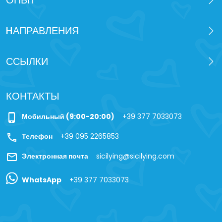
ОПЫТ
HАПРАВЛЕНИЯ
ССЫЛКИ
КОНТАКТЫ
phone_iphone
Мобильный (9:00-20:00)
+39 377 7033073
call
Телефон
+39 095 2265853
mail
Электронная почта
sicilying@sicilying.com
WhatsApp
+39 377 7033073