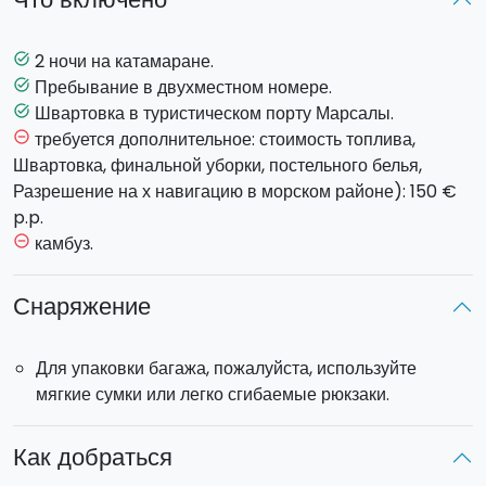
Модель лодки
: Катамаран Lagoon 440, 4 каюты с
двуспальными кроватями, 8 человек, 4 ванные комнаты.
Индивидуальная аренда кают:
на борту будут
2 ночи на катамаране.
task_alt
присутствовать другие пассажиры.
Пребывание в двухместном номере.
task_alt
Отправление:
в пятницу в 14.30.
Швартовка в туристическом порту Марсалы.
task_alt
Прибытие
: в воскресенье в 18.30.
требуется дополнительное: стоимость топлива,
remove_circle_outline
Швартовка, финальной уборки, постельного белья,
Разрешение на х навигацию в морском районе): 150 €
p.p.
камбуз.
remove_circle_outline
Снаряжение
Для упаковки багажа, пожалуйста, используйте
мягкие сумки или легко сгибаемые рюкзаки.
Как добраться