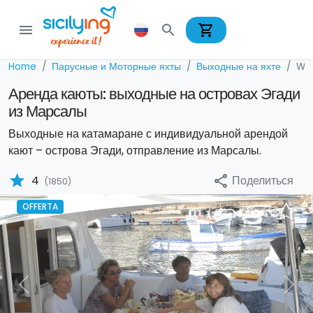
shopping_cart
menu
search
Home
Парусные и Моторные яхты
Выходные на яхте
Wee
Аренда каюты: выходные на островах Эгади
из Марсалы
Выходные на катамаране с индивидуальной арендой
кают – острова Эгади, отправление из Марсалы.
star
Поделиться
4
share
(1850)
OFFERTA
Previous
Nex