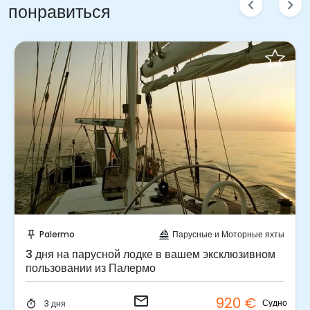
chevron_left
chevron_right
понравиться
Отправить запрос!
Palermo
Парусные и Моторные яхты
push_pin
sailing
3 дня на парусной лодке в вашем эксклюзивном
пользовании из Палермо
email
920 €
Судно
3 дня
timer