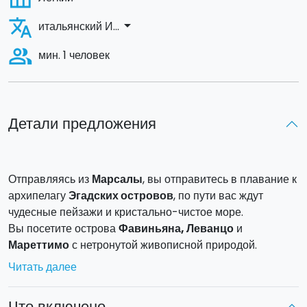
translate
arrow_drop_down
итальянский И...
people_alt
мин. 1 человек
Детали предложения
Отправляясь из
Марсалы
, вы отправитесь в плавание к
архипелагу
Эгадских островов
, по пути вас ждут
чудесные пейзажи и кристально-чистое море.
Вы посетите острова
Фавиньяна, Леванцо
и
Мареттимо
с нетронутой живописной природой.
Отличный шанс найти самих себя и познакомиться с
Читать далее
новыми людьми.
Что включено