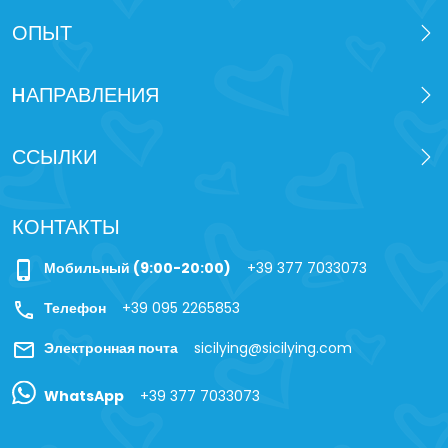
ОПЫТ
HАПРАВЛЕНИЯ
ССЫЛКИ
КОНТАКТЫ
phone_iphone
Мобильный (9:00-20:00)
+39 377 7033073
call
Телефон
+39 095 2265853
mail
Электронная почта
sicilying@sicilying.com
WhatsApp
+39 377 7033073