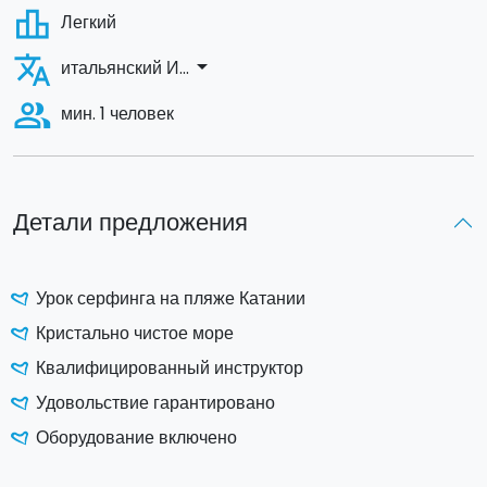
leaderboard
Легкий
translate
arrow_drop_down
итальянский И...
people_alt
мин. 1 человек
Детали предложения
Урок серфинга на пляже Катании
Кристально чистое море
Квалифицированный инструктор
Удовольствие гарантировано
Оборудование включено