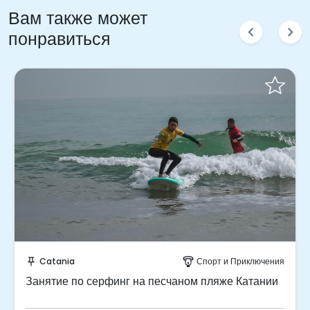
Вам также может
chevron_left
chevron_right
понравиться
Забронируйте мгновенно!
Catania
Спорт и Приключения
push_pin
paragliding
Занятие по серфинг на песчаном пляже Катании