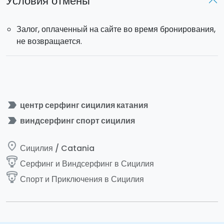
Условия отмены
Залог, оплаченный на сайте во время бронирования,
не возвращается.
label_important
центр серфинг сицилия катания
label_important
виндсерфинг спорт сицилия
place
Сицилия / Catania
paragliding
Серфинг и Виндсерфинг в Сицилия
paragliding
Спорт и Приключения в Сицилия