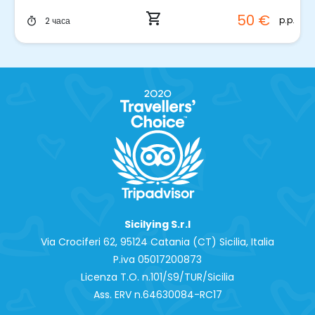
shopping_cart
50 €
p.p.
2 часа
timer
Sicilying S.r.l
Via Crociferi 62, 95124 Catania (CT) Sicilia, Italia
P.iva 0‍5017200873
Licenza T.O. n.101/S9/TUR/Sicilia
Ass. ERV n.64630084-RC17