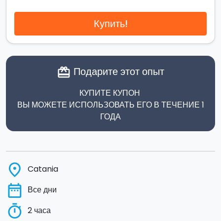
Купить!
Подарите этот опыт
card_giftcard
КУПИТЕ КУПОН
ВЫ МОЖЕТЕ ИСПОЛЬЗОВАТЬ ЕГО В ТЕЧЕНИЕ 1
ГОДА
place
Catania
date_range
Все дни
timer
2 часа