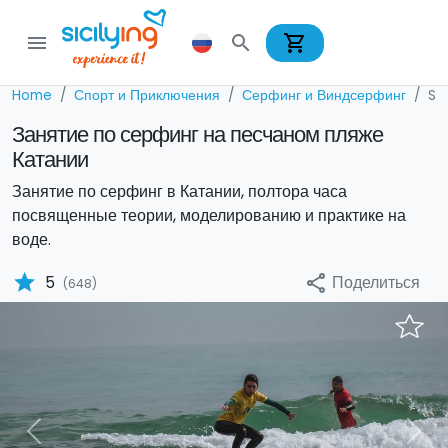
shopping_cart
menu
search
Home
Спорт и Приключения
Серфинг и Виндсерфинг
Su
Занятие по серфинг на песчаном пляже
Катании
Занятие по серфинг в Катании, полтора часа
посвященные теории, моделированию и практике на
воде.
star
Поделиться
5
share
(648)
Previous
Nex