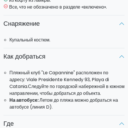
из кофту из лайкры.
Все, что не обозначено в разделе «включено».
remove_circle_outline
Снаряжение
Купальный костюм.
Как добраться
Пляжный клуб "Le Capannine" расположен по
адресу: Viale Presidente Kennedy 93, Playa di
Catania.Следуйте по городской набережной в южном
направлении, чтобы добраться до объекта.
На автобусе:
Летом до пляжа можно добраться на
автобусе (линия D).
Где