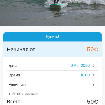
Купить!
Начиная от
50€
дата
chevron_right
10:00
Время
chevron_right
1
Участники
chevron_right
€ 50.00
с Участники
50€
Всего