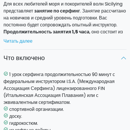
Для всех любителей моря и покорителей волн Sicilying
представляет
занятие по серфинг
. Занятие рассчитано
на новичков и средний уровень подготовки. Вас
постоянно будет сопровождать опытный инструктор.
Продолжительность занятия 1,5 часа
, оно состоит из
теории, моделирования катания и практики на воде.
Читать далее
Во время занятия вас научат
основам
- как
контролировать парусную доску, и некоторым
Что включено
продвинутым трюкам
, если это уже ваше не первое
знакомство с серфинг.
Занятие будет проходить в потрясающем месте –
1 урок серфинга продолжительностью 90 минут с
task_alt
длинном песчаном
побережье города Катании.
федеральным инструктором I.S.A. (Международная
Ассоциация Серфинга) лицензированного FIN
Готовы ли вы погрузиться вместе с нами?
(Итальянская Ассоциация Плавания) или с
эквивалентным сертификатом.
спортивной организации.
task_alt
доску.
task_alt
гидрокостюм.
task_alt
task_alt