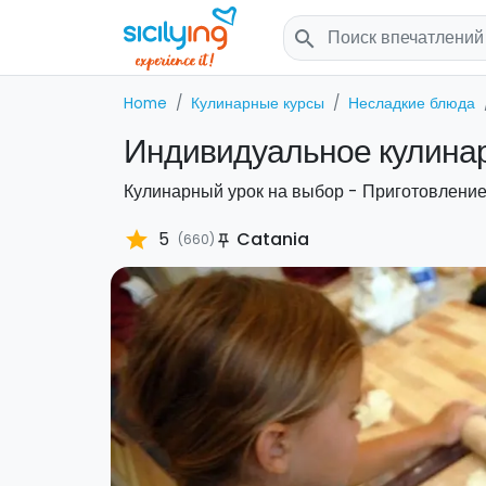
search
Home
Кулинарные курсы
Несладкие блюда
Индивидуальное кулинарн
Кулинарный урок на выбор - Приготовление 
star
5
Catania
(660)
push_pin