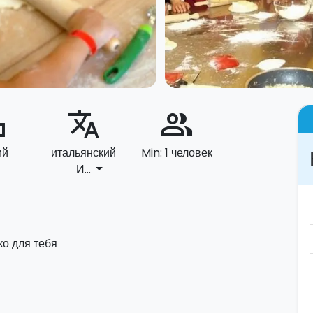
ard
translate
people_alt
ий
итальянский
Min: 1 человек
arrow_drop_down
И...
о для тебя