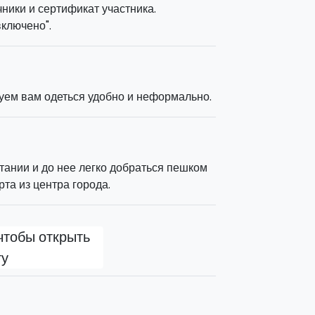
ники и сертификат участника.
включено".
: только вы, шеф-повар и целая кухня в
уем вам одеться удобно и неформально.
тании и до нее легко добраться пешком
та из центра города.
чтобы открыть
ту