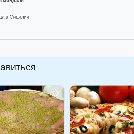
з миндаля
да в Сицилия
равиться