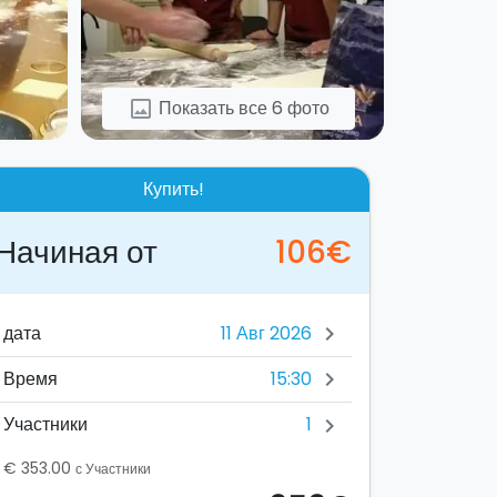
Показать все 6 фото
image
Купить!
Начиная от
106€
дата
chevron_right
15:30
Время
chevron_right
1
Участники
chevron_right
€ 353.00
с Участники