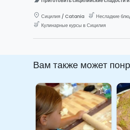
label_important
Приготовить сицилийские сладости и
place
soup_kitchen
Сицилия / Catania
Несладкие блю
soup_kitchen
Кулинарные курсы в Сицилия
Вам также может пон