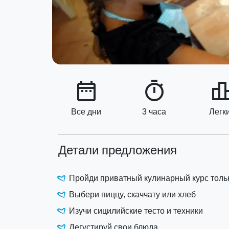
date_range
timer
leaderbo
Все дни
3 часа
Легк
Детали предложения
Пройди приватный кулинарный курс тольк
Выбери пиццу, скаччату или хлеб
Изучи сицилийские тесто и техники
Дегустируй свои блюда