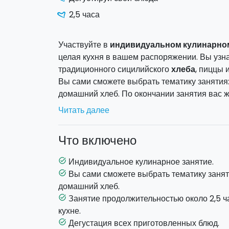
2,5 часа
Участвуйте в
индивидуальном кулинарно
целая кухня в вашем распоряжении. Вы узн
традиционного сицилийского
хлеба
, пиццы 
Вы сами сможете выбрать тематику занятия:
домашний хлеб. По окончании занятия вас 
Читать далее
- Пицца и Скьяччата
: курс по приготовлен
сицилийским традициям. Вы научитесь подго
Что включено
скьяччат. Возможность устроить превосходн
- Хлеб
: хлеб, испеченный дома. Благодаря 
Индивидуальное кулинарное занятие.
task_alt
разные виды муки и узнаете о методах закв
Вы сами сможете выбрать тематику заняти
task_alt
и пивные дрожжи. Мы также приготовим руст
домашний хлеб.
луком и другими продуктами.
Занятие продолжительностью около 2,5 ч
task_alt
По окончанию каждого кулинарного урока (о
кухне.
пиццы и скьяччаты, приготовленные во врем
Дегустация всех приготовленных блюд.
task_alt