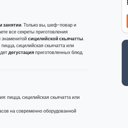
м занятии
. Только вы, шеф-повар и
аете все секреты приготовления
и знаменитой
сицилийской скьячатты
.
 пицца, сицилийская скьячатта или
ждет
дегустация
приготовленных блюд.
ию пицц и скьяччат по лучшим
товке теста и наполнению пицц и
ый ужин для друзей.
данному курсу, вы научитесь различать
аски теста. Будут использованы маточные
я: пицца, сицилийская скьячатта или
ичи: выпечка с оливками, помидорами,
асов на современно оборудованной
статки сладки!) вы попробуете хлеб,
я урока!