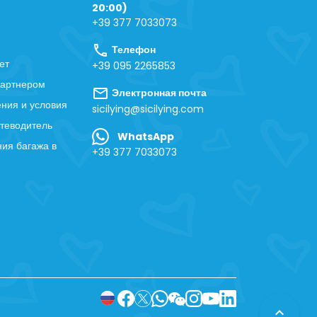
20:00)
+39 377 7033073
call
Телефон
ет
+39 095 2265853
партнером
mail
Электронная почта
ния и условия
sicilying@sicilying.com
теводитель
WhatsApp
ия багажа в
+39 377 7033073
expand_less