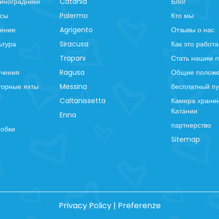
иноградники
Catania
Блог
рсы
Palermo
Кто мы
ление
Agrigento
Отзывы о нас
ьтура
Siracusa
Как это работа
Trapani
Стать нашим 
ючения
Ragusa
Общие положе
торные яхты
Messina
бесплатный пу
Caltanissetta
Камера хранен
Катании
Enna
партнерство
робки
Sitemap
Privacy Policy
|
Preferenze