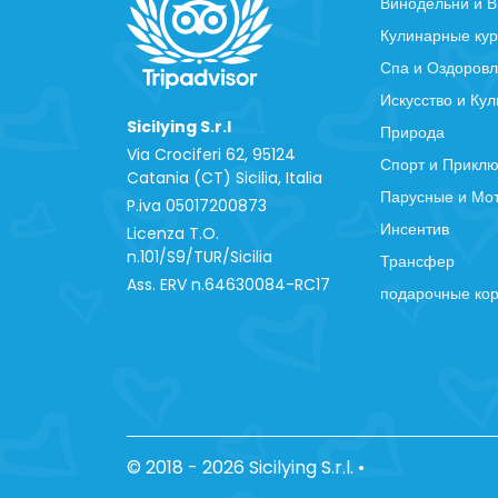
Винодельни и В
Кулинарные ку
Спа и Оздоров
Искусство и Кул
Sicilying S.r.l
Природа
Via Crociferi 62, 95124
Спорт и Прикл
Catania (CT) Sicilia, Italia
Парусные и Мо
P.iva 0‍5017200873
Инсентив
Licenza T.O.
n.101/S9/TUR/Sicilia
Трансфер
Ass. ERV n.64630084-RC17
подарочные ко
© 2018 - 2026 Sicilying S.r.l.
•