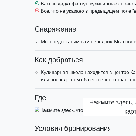
Вам выдадут фартук, кулинарные справоч
task_alt
Продолжительность
: около 2,5 часов.
Все, что не указано в предыдущем поле "
remove_circle_outline
Это
индивидуальное кулинарное занятие
вашем распоряжении.
Снаряжение
Мы предоставим вам передник. Мы совет
Как добраться
Кулинарная школа находится в центре Ка
или посредством общественного транспор
Где
Нажмите здесь, 
кар
Условия бронирования