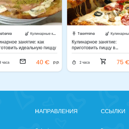
Отправить запрос!
Забронируйте мгновенн
atania
Кулинарные курсы
Taormina
Кулинарные ку
soup_kitchen
push_pin
soup_kitchen
инарное занятие: как
Кулинарное занятие:
готовить идеальную пиццу
приготовить пиццу в
Таормине
email
shopping_cart
40 €
75 
p.p.
3 часа
2 часа
timer
HАПРАВЛЕНИЯ
ССЫЛКИ