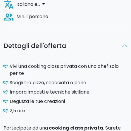
translate
arrow_drop_down
Italiano e...
people_alt
Min. 1 persona
Dettagli dell'offerta
Vivi una cooking class privata con uno chef solo
per te
Scegli tra pizza, scacciata o pane
Impara impasti e tecniche siciliane
Degusta le tue creazioni
2,5 ore
Partecipate ad una
cooking class privata
. Sarete