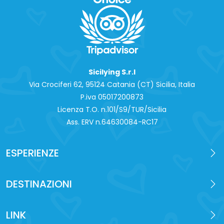
Sicilying S.r.l
Via Crociferi 62, 95124 Catania (CT) Sicilia, Italia
P.iva 0‍5017200873
Licenza T.O. n.101/S9/TUR/Sicilia
Ass. ERV n.64630084-RC17
ESPERIENZE
DESTINAZIONI
LINK