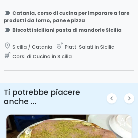
label_important
Catania, corso di cucina per imparare a fare
prodotti da forno, pane e pizza
label_important
Biscotti siciliani pasta di mandorle Sicilia
place
soup_kitchen
Sicilia / Catania
Piatti Salati in Sicilia
soup_kitchen
Corsi di Cucina in Sicilia
Ti potrebbe piacere
chevron_left
chevron_right
anche ...