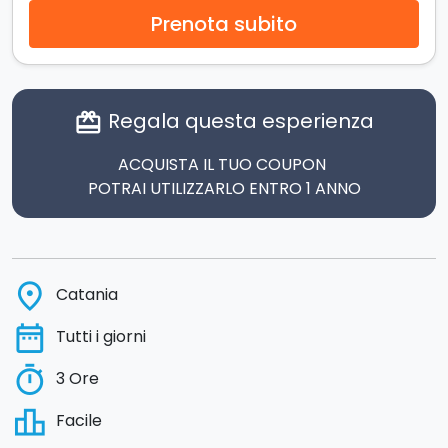
Prenota subito
Regala questa esperienza
card_giftcard
ACQUISTA IL TUO COUPON
POTRAI UTILIZZARLO ENTRO 1 ANNO
place
Catania
date_range
Tutti i giorni
timer
3 Ore
leaderboard
Facile