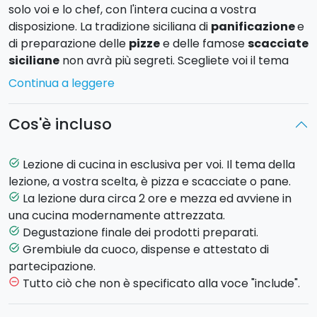
solo voi e lo chef, con l'intera cucina a vostra
disposizione. La tradizione siciliana di
panificazione
e
di preparazione delle
pizze
e delle famose
scacciate
siciliane
non avrà più segreti. Scegliete voi il tema
della cooking class: pizza e scacciata siciliana o pane
Continua a leggere
fatto in casa. Al termine della lezione, seguirà la
degustazione
di quanto avrete preparato con lo
Cos'è incluso
chef.
- Pizza e Scacciata
: una cooking class per imparare
Lezione di cucina in esclusiva per voi. Il tema della
task_alt
a preparare pizze e scacciate secondo la migliore
lezione, a vostra scelta, è pizza e scacciate o pane.
tradizione siciliana. Conoscerete gli impasti e
La lezione dura circa 2 ore e mezza ed avviene in
task_alt
imparerete come farcire pizze e scacciate. Per una
una cucina modernamente attrezzata.
cena con gli amici perfetta.
Degustazione finale dei prodotti preparati.
task_alt
- Pane
: il pane fatto in casa. Grazie a questo corso
Grembiule da cuoco, dispense e attestato di
task_alt
conoscerai i diversi tipi di farina e i metodi di
partecipazione.
lievitazione. Verranno utilizzati lievito madre e lievito di
Tutto ciò che non è specificato alla voce "include".
remove_circle_outline
birra. Si realizzeranno anche dei rustici: un impasto
condito con olive, pomodoro, cipolle o altri aromi.