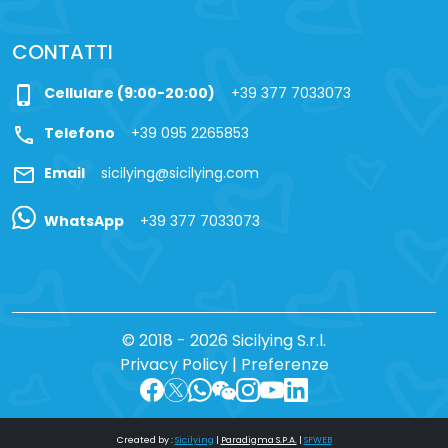
CONTATTI
phone_iphone
Cellulare (9:00-20:00)
+39 377 7033073
call
Telefono
+39 095 2265853
mail
Email
sicilying@sicilying.com
WhatsApp
+39 377 7033073
© 2018 - 2026 Sicilying S.r.l.
Privacy Policy
|
Preferenze
Created by :
Sicilying
|
Paradigma S.P.A.
|
SFWEB