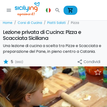
shopping_cart
menu
search
Home
Corsi di Cucina
Piatti Salati
Pizza
Lezione privata di Cucina: Pizza e
Scacciata Siciliana
Una lezione di cucina a scelta tra Pizze e Scacciata e
preparazione del Pane, in pieno centro a Catania.
star
Condividi
5
share
(660)
Previous
Nex