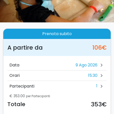
Prenota subito
A partire da
106€
Data
chevron_right
15:30
Orari
chevron_right
1
Partecipanti
chevron_right
€ 353.00
per Partecipanti
353€
Totale