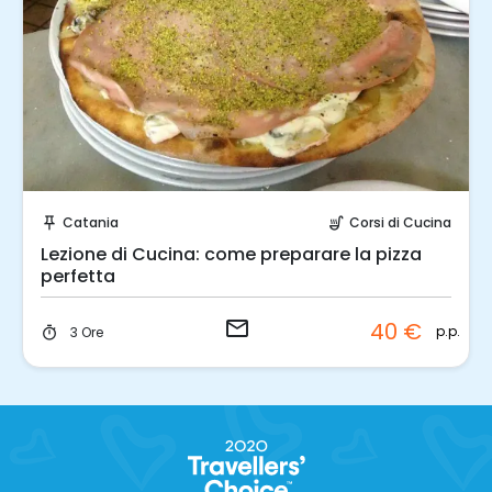
Invia una richiesta!
Catania
Corsi di Cucina
push_pin
soup_kitchen
Lezione di Cucina: come preparare la pizza
perfetta
email
40 €
p.p.
3 Ore
timer