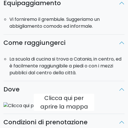
Equipaggiamento
Durata
: 2,5 ore circa.
Vi forniremo il grembiule. Suggeriamo un
Trattandosi di una
cooking class in esclusiva per
abbigliamento comodo ed informale.
voi
, lo chef e la sua cucina saranno interamente a
vostra disposizione.
Come raggiungerci
La scuola di cucina si trova a Catania, in centro, ed
è facilmente raggiungibile a piedi o con i mezzi
pubblici dal centro della città.
Dove
Clicca qui per
aprire la mappa
Condizioni di prenotazione