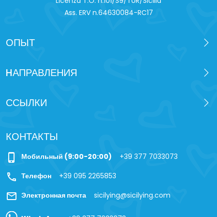
Licenza T.O. n.101/S9/TUR/Sicilia
Ass. ERV n.64630084-RC17
ОПЫТ
HАПРАВЛЕНИЯ
ССЫЛКИ
КОНТАКТЫ
phone_iphone
Мобильный (9:00-20:00)
+39 377 7033073
call
Телефон
+39 095 2265853
mail
Электронная почта
sicilying@sicilying.com