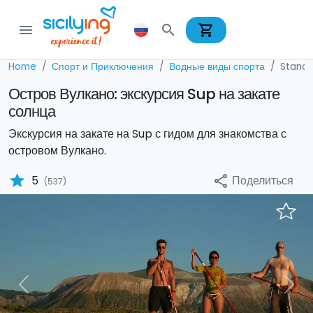
shopping_cart
menu
search
Home
Спорт и Приключения
Водные виды спорта
Stand 
Остров Вулкано: экскурсия Sup на закате
солнца
Экскурсия на закате на Sup с гидом для знакомства с
островом Вулкано.
star
Поделиться
5
share
(537)
Previous
Nex