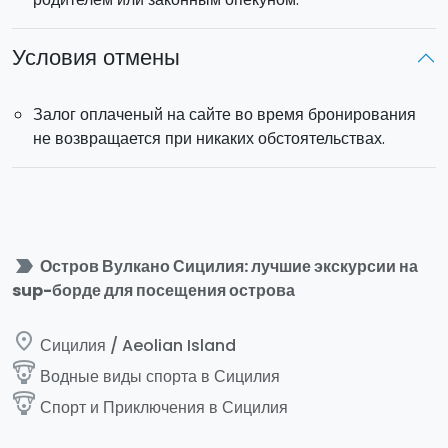
Условия отмены
Залог оплаченый на сайте во время бронирования
не возвращается при никаких обстоятельствах.
label_important
Остров Вулкано Сицилия: лучшие экскурсии на
sup-борде для посещения острова
place
Сицилия / Aeolian Island
paragliding
Водные виды спорта в Сицилия
paragliding
Спорт и Приключения в Сицилия