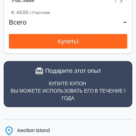
1
Участники
chevron_right
€ 49,00
с Участники
-
Всего
Купить!
Подарите этот опыт
card_giftcard
КУПИТЕ КУПОН
ВЫ МОЖЕТЕ ИСПОЛЬЗОВАТЬ ЕГО В ТЕЧЕНИЕ 1
ГОДА
place
Aeolian Island