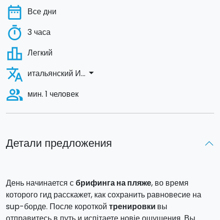
date_range
Все дни
timer
3 часа
leaderboard
Легкий
translate
arrow_drop_down
итальянский И...
people_alt
мин. 1 человек
Детали предложения
День начинается с
брифинга на пляже
, во время
которого гид расскажет, как сохранить равновесие на
sup-борде. После короткой
тренировки
вы
отправитесь в путь и испітаете новіе ощущения. Вы