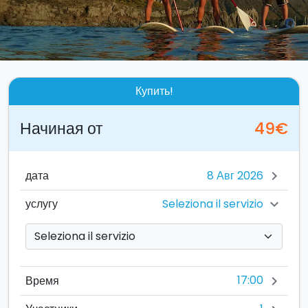
Купить!
Начиная от
49€
дата
chevron_right
Seleziona il servizio
услугу
chevron_right
17:00
Время
chevron_right