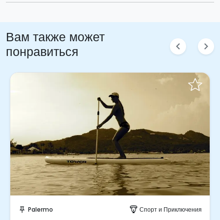
Вам также может
chevron_left
chevron_right
понравиться
Забронируйте мгновенно!
Palermo
Спорт и Приключения
push_pin
paragliding