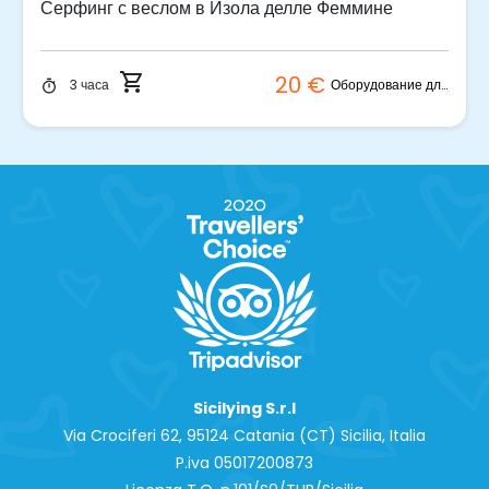
Серфинг с веслом в Изола делле Феммине
shopping_cart
20 €
Оборудование для серфинга с веслом
3 часа
timer
Sicilying S.r.l
Via Crociferi 62, 95124 Catania (CT) Sicilia, Italia
P.iva 0‍5017200873