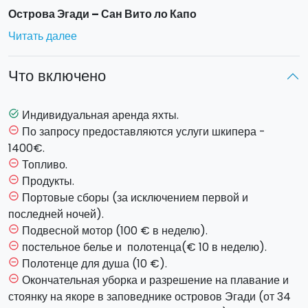
Острова Эгади – Сан Вито ло Капо
Суббота: посадка на борт в 18.00, ночь в Трапани
Читать далее
Воскресенье: навигация Трапани – Фавиньяна,
путешествие вокруг острова, ночь на Фавиньяне.
Что включено
Понедельник: Посещение пещер Фавиньяны и
навигация в направлении Мареттимо, ночь на
Мареттимо.
Индивидуальная аренда яхты.
task_alt
Вторник: путешествие вокруг острова Мареттимо,
По запросу предоставляются услуги шкипера -
remove_circle_outline
посещение пещер и ночь на Мареттимо.
1400€.
Среда: навигация Мареттимо-Леванцо, путешествие
Топливо.
remove_circle_outline
вокруг острова и ночь на Леванцо.
Продукты.
remove_circle_outline
Четверг: навигация Леванцо-Сан Вито ло Капо,
Портовые сборы (за исключением первой и
remove_circle_outline
остановка в Пиццо Кофано, ночь в Сан Вито ло Капо.
последней ночей).
Пятница: природный заповедник Ризерва дело
Подвесной мотор (100 € в неделю).
remove_circle_outline
Дзингаро и возвращение в Трапани.
постельное белье и полотенца(€ 10 в неделю).
remove_circle_outline
Суббота: высадка до 9:00
Полотенце для душа (10 €).
remove_circle_outline
Окончательная уборка и разрешение на плавание и
remove_circle_outline
Острова Эгади – Марсала
стоянку на якоре в заповеднике островов Эгади (от 34