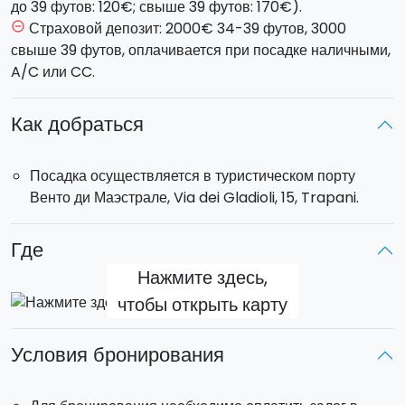
Суббота: посадка на борт в 18.00, ночь в Трапани
до 39 футов: 120€; свыше 39 футов: 170€).
Воскресенье: навигация Трапани – Фавиньяна,
Страховой депозит: 2000€ 34-39 футов, 3000
remove_circle_outline
путешествие вокруг острова, ночь на Фавиньяне
свыше 39 футов, оплачивается при посадке наличными,
Понедельник: Посещение пещер Фавиньяны и
A/C или CC.
навигация в направлении Мареттимо, ночь на
Мареттимо
Как добраться
Вторник: путешествие вокруг острова Мареттимо,
посещение пещер и ночь на Мареттимо
Посадка осуществляется в туристическом порту
Среда: навигация Мареттимо-Марсала, ночь в Марсале
Венто ди Маэстрале, Via dei Gladioli, 15, Trapani.
Четверг: навигация Марсала-Фавиньяна, ночь на
Фавиньяне
Пятница: навигация Фавиньяна-Леванцо, путешествие
Где
вокруг острова и возвращение в Трапани
Нажмите здесь,
Суббота: высадка до 9:00
чтобы открыть карту
Острова Эгади – Устика - Сан Вито ло Капо
Условия бронирования
Суббота: посадка на борт в 18.00, ночь в Трапани
Воскресенье: навигация Трапани-Фавиньяна,
путешествие вокруг острова, ночь на Фавиньяне