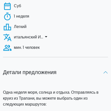
date_range
Суб
timer
1 неделя
leaderboard
Легкий
translate
arrow_drop_down
итальянский И...
people_alt
мин. 1 человек
Детали предложения
Одна неделя моря, солнца и отдыха. Отправляясь в
круиз из Трапани, вы можете выбрать один из
следующих маршрутов: