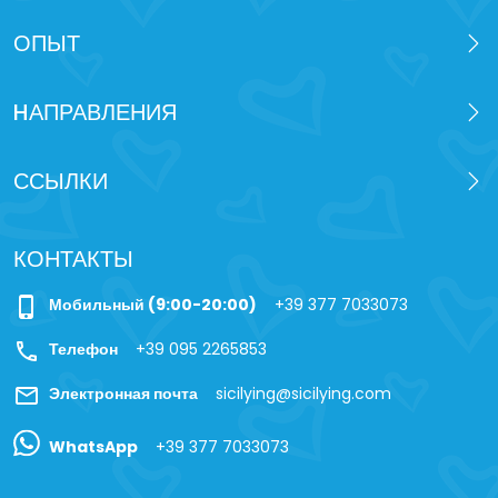
ОПЫТ
HАПРАВЛЕНИЯ
ССЫЛКИ
КОНТАКТЫ
phone_iphone
Мобильный (9:00-20:00)
+39 377 7033073
call
Телефон
+39 095 2265853
mail
Электронная почта
sicilying@sicilying.com
WhatsApp
+39 377 7033073