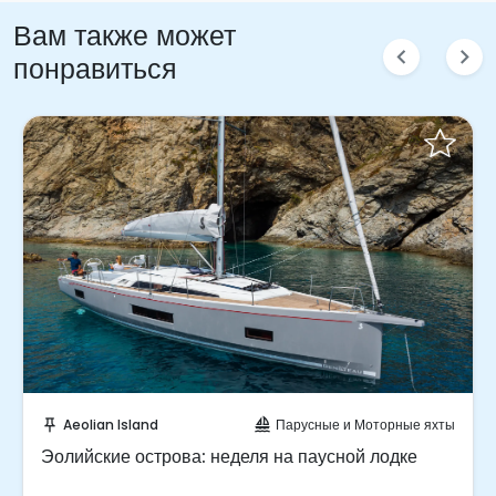
- Sun Odyssey 449. 4 каюты, 2 ванные комнаты,
Вам также может
максимум 8 пассажиров
chevron_left
chevron_right
понравиться
Отправить запрос!
Aeolian Island
Парусные и Моторные яхты
push_pin
sailing
Эолийские острова: неделя на паусной лодке