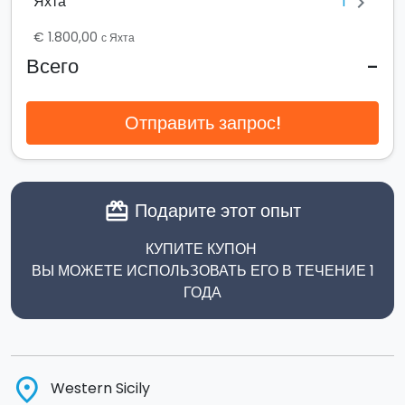
1
Яхта
chevron_right
€ 1.800,00
с Яхта
-
Всего
Отправить запрос!
Подарите этот опыт
card_giftcard
КУПИТЕ КУПОН
ВЫ МОЖЕТЕ ИСПОЛЬЗОВАТЬ ЕГО В ТЕЧЕНИЕ 1
ГОДА
place
Western Sicily