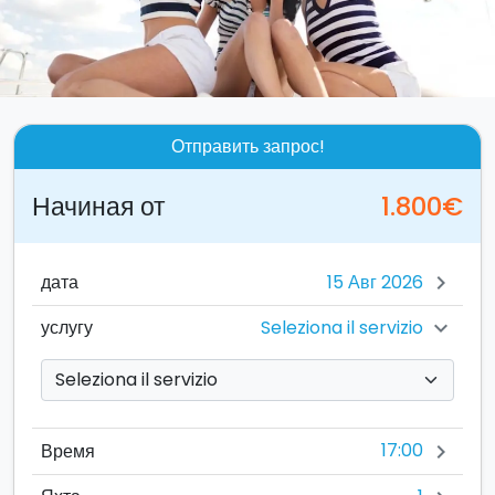
Отправить запрос!
Начиная от
1.800€
дата
chevron_right
Seleziona il servizio
услугу
chevron_right
17:00
Время
chevron_right