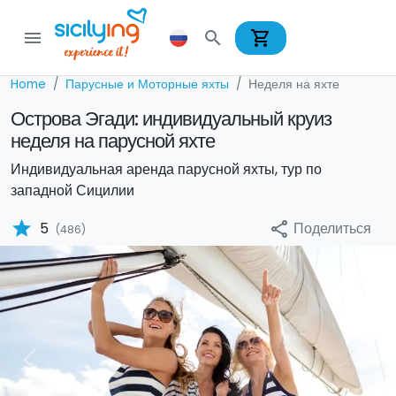
shopping_cart
menu
search
Home
Парусные и Моторные яхты
Неделя на яхте
Острова Эгади: индивидуальный круиз
неделя на парусной яхте
Индивидуальная аренда парусной яхты, тур по
западной Сицилии
star
Поделиться
5
share
(486)
Previous
Nex