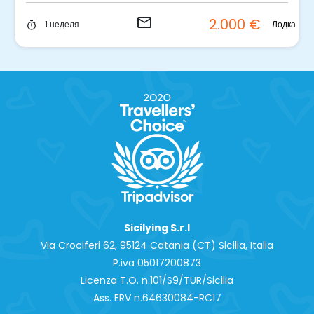
email
2.000 €
Лодка
1 неделя
timer
Sicilying S.r.l
Via Crociferi 62, 95124 Catania (CT) Sicilia, Italia
P.iva 0‍5017200873
Licenza T.O. n.101/S9/TUR/Sicilia
Ass. ERV n.64630084-RC17