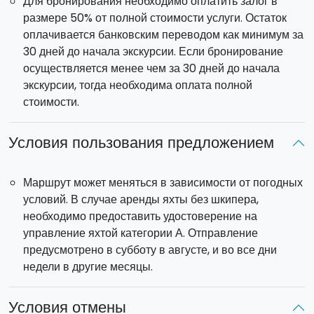
Для бронирования необходимо оплатить залог в
Понедельник: Навигация в направлении Мареттимо,
размере 50% от полной стоимости услуги. Остаток
путешествие вокруг острова и ночь на Мареттимо
оплачивается банковским переводом как минимум за
Вторник: навигация Мареттимо-Леванцо, путешествие
30 дней до начала экскурсии. Если бронирование
вокруг острова и ночь на Леванцо.
осуществляется менее чем за 30 дней до начала
Среда: навигация Леванцо-Устика, ночь на Устике
экскурсии, тогда необходима оплата полной
Четверг: путешествие вокруг острова Устика и
стоимости.
навигация в Сан Вито ло Капо
Пятница: природный заповедник Ризерва дело
Условия пользования предложением
Дзингаро и возвращение в Трапани
Суббота: высадка до 9:00
Маршрут может меняться в зависимости от погодных
Пантеллерия – Острова Эгади
условий. В случае аренды яхты без шкипера,
Суббота: посадка на борт в 18.00, ночь в Трапани
необходимо предоставить удостоверение на
Воскресенье: навигация Трапани- Пантеллерия
управление яхтой категории А. Отправление
Понедельник: посещение Пантеллерии
предусмотрено в субботу в августе, и во все дни
Вторник: Пантеллерия-Фавиньяна
недели в другие месяцы.
Среда: навигация Фавиньяна-Мареттимо, ночь в
Мареттимо
Условия отмены
Четверг: путешествие вокруг острова Мареттимо,