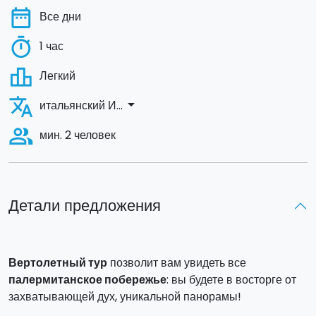
date_range
Все дни
timer
1 час
leaderboard
Легкий
translate
arrow_drop_down
итальянский И...
people_alt
мин. 2 человек
Детали предложения
Вертолетный тур
позволит вам увидеть все
палермитанское побережье
: вы будете в восторге от
захватывающей дух, уникальной панорамы!