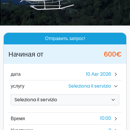
Отправить запрос!
Начиная от
600€
дата
chevron_right
Seleziona il servizio
услугу
chevron_right
10:00
Время
chevron_right