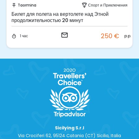
Taormina
Спорт и Приключения
push_pin
paragliding
Билет для полета на вертолете над Этной
продолжительностью 20 минут
email
250 €
.
p.p.
1 час
timer
Sicilying S.r.l
Via Crociferi 62, 95124 Catania (CT) Sicilia, Italia