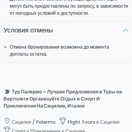
могут быть предоставлены по запросу, в зависимости
от погодных условий и доступности.
Условия отмены
Отмена бронирования возможна до момента
доплаты остатка.
label_important
Тур Палермо – Лучшие Предложения в Туры на
Вертолете Организуйте Отдых в Спорт И
Приключения На Сицилии, Италия
place
paragliding
Сицилия / Palermo
Flight Tours в Сицилия
paragliding
Спорт и Приключения в Сицилия