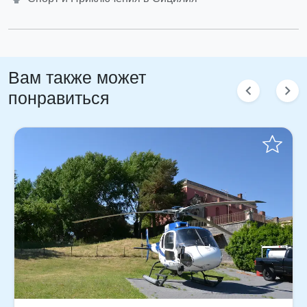
Вам также может
chevron_left
chevron_right
понравиться
Отправить запрос!