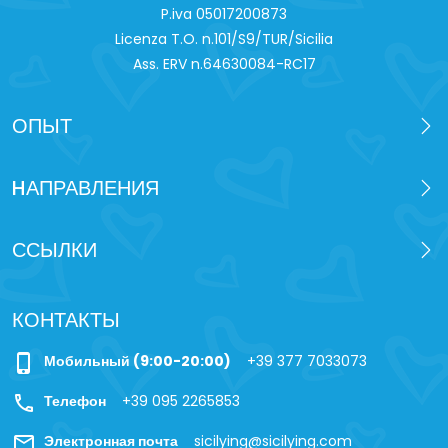
P.iva 0‍5017200873
Licenza T.O. n.101/S9/TUR/Sicilia
Ass. ERV n.64630084-RC17
ОПЫТ
HАПРАВЛЕНИЯ
ССЫЛКИ
КОНТАКТЫ
phone_iphone
Мобильный (9:00-20:00)
+39 377 7033073
call
Телефон
+39 095 2265853
mail
Электронная почта
sicilying@sicilying.com