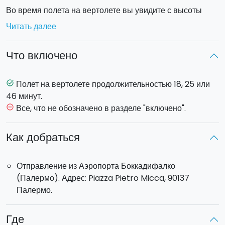
Во время полета на вертолете вы увидите с высоты
птичьего полета такие города как:
Палермо, Монреале,
Читать далее
Монделло, Монте Пеллегрино
и
Изола делле
Феммине
и многие другие.
Что включено
Выбирайте один из
3 маршрутов полета
: Серебряный
Тур, Золотой Тур или Платиновый Тур.
Полет на вертолете продолжительностью 18, 25 или
task_alt
46 минут.
Серебряный Тур
: продолжительность полета 18 минут.
Все, что не обозначено в разделе "включено".
remove_circle_outline
Вы пролетите над
городом
Палермо, заливом
Монделло с его потрясающими пляжами, вплоть до
Как добраться
квартала
Санта Верджине Мария
.
Отправление из Аэропорта Боккадифалко
Золотой Тур
: продолжительность полета 25 минут. В
(Палермо). Адрес: Piazza Pietro Micca, 90137
дополнение к программе Серебряного Тура включает в
Палермо.
себя полет над горой
Монте Куччо,
потрясающим
островом
Изола делле Феммине
и пляжем
Сферракавалло
.
Где