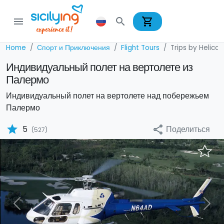
shopping_cart
menu
search
Home
Спорт и Приключения
Flight Tours
Trips by Helicop
Индивидуальный полет на вертолете из
Палермо
Индивидуальный полет на вертолете над побережьем
Палермо
star
Поделиться
5
share
(527)
Previous
Nex