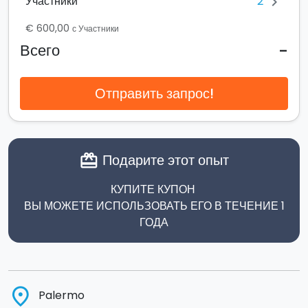
2
Участники
chevron_right
€ 600,00
с Участники
-
Всего
Отправить запрос!
Подарите этот опыт
card_giftcard
КУПИТЕ КУПОН
ВЫ МОЖЕТЕ ИСПОЛЬЗОВАТЬ ЕГО В ТЕЧЕНИЕ 1
ГОДА
place
Palermo