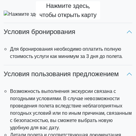
Нажмите здесь,
Платиновый Тур:
продолжительность полета 46 минут.
чтобы открыть карту
Дополняет программу Серебряного и Золотого туров и
дает возможность насладиться всем палермитанским
Условия бронирования
побережьем. Вы так же увидите
Партинико, Скопелло,
Алкамо Марина, Террасини и Монте Пеллегрино.
Для бронирования необходимо оплатить полную
Место встречи
: взлет осуществляется в аэропорту
стоимость услуги как минимум за 3 дня до полета.
Боккадифалко (Палермо).
Условия пользования предложением
Возможность выполнения экскурсии связана с
погодными условиями. В случае невозможности
проведения полета вследствие неблагоприятных
погодных условий или по иным причинам, связанным
с безопасностью, вы сможете выбрать новую
удобную для вас дату.
Детали полета и соответствующая документация