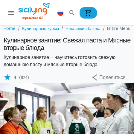
shopping_cart
menu
search
Home
Кулинарные курсы
Несладкие блюда
Entire Menu
Кулинарное занятие: Свежая паста и Мясные
вторые блюда
Кулинарное занятие – научитесь готовить свежую
домашнюю пасту и мясные вторые блюда.
star
Поделиться
4
share
(1124)
Previous
Nex