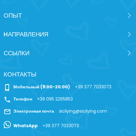
ОПЫТ
HАПРАВЛЕНИЯ
ССЫЛКИ
КОНТАКТЫ
phone_iphone
Мобильный (9:00-20:00)
+39 377 7033073
call
Телефон
+39 095 2265853
mail
Электронная почта
sicilying@sicilying.com
WhatsApp
+39 377 7033073