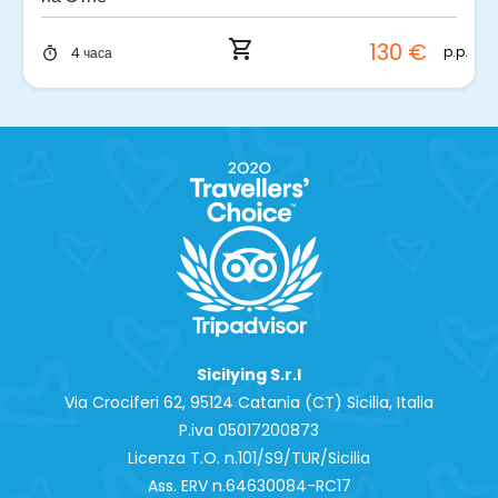
shopping_cart
130 €
p.p.
4 часа
timer
Sicilying S.r.l
Via Crociferi 62, 95124 Catania (CT) Sicilia, Italia
P.iva 0‍5017200873
Licenza T.O. n.101/S9/TUR/Sicilia
Ass. ERV n.64630084-RC17