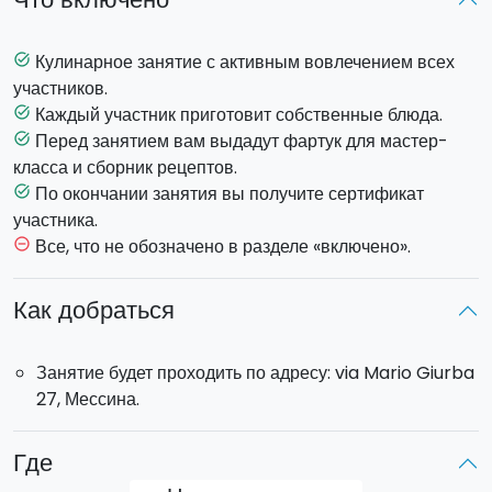
Выберете любое из двух предложений:
-
Свежая паста
: вы научитесь техникам приготовления
Кулинарное занятие с активным вовлечением всех
task_alt
теста для пасты и тому, как приготовить свежую вкусную
участников.
пасту у себя дома.
Каждый участник приготовит собственные блюда.
task_alt
-
Вторые мясные блюда
: вы приготовите 4 разных
Перед занятием вам выдадут фартук для мастер-
task_alt
блюда с различными типами мяса, а так же научитесь
класса и сборник рецептов.
правильно разрезать, хранить и готовить мясо. По
По окончании занятия вы получите сертификат
task_alt
окончании кулинарного мастер-класса вы сможете
участника.
попробовать приготовленные блюда
!
Все, что не обозначено в разделе «включено».
remove_circle_outline
Продолжительность
: 3,5 часа.
Как добраться
Покупайте
купон
прямо сейчас, для собственного
пользования или в подарок друзьям.
Занятие будет проходить по адресу: via Mario Giurba
27, Мессина.
Где