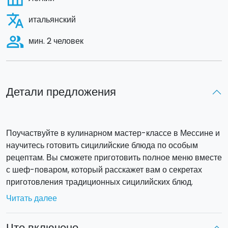
translate
итальянский
people_alt
мин. 2 человек
Детали предложения
Поучаствуйте в кулинарном мастер-классе в Мессине и
научитесь готовить сицилийские блюда по особым
рецептам. Вы сможете приготовить полное меню вместе
с шеф-поваром, который расскажет вам о секретах
приготовления традиционных сицилийских блюд.
После приобретения услуги вы получите
купон
, далее
Читать далее
вы сможете связаться с шеф-поваром и выбрать
наиболее интересное для вас предложение.
Что включено