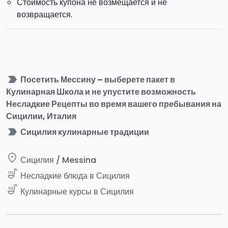
Стоимость купона не возмещается и не
возвращается.
label_important
Посетить Мессину – выберете пакет в
Кулинарная Школа и не упустите возможность
Несладкие Рецепты во время вашего пребывания на
Сицилии, Италия
label_important
Сицилия кулинарные традиции
place
Сицилия / Messina
soup_kitchen
Несладкие блюда в Сицилия
soup_kitchen
Кулинарные курсы в Сицилия