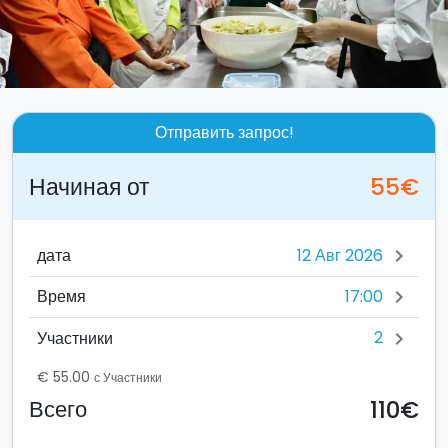
Отправить запрос!
Начиная от
55€
дата
chevron_right
17:00
Время
chevron_right
2
Участники
chevron_right
€ 55.00
с Участники
110€
Всего