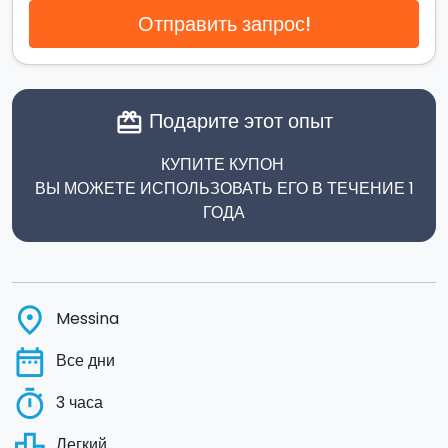
Отправить запрос!
Подарите этот опыт
card_giftcard
КУПИТЕ КУПОН
ВЫ МОЖЕТЕ ИСПОЛЬЗОВАТЬ ЕГО В ТЕЧЕНИЕ 1
ГОДА
place
Messina
date_range
Все дни
timer
3 часа
leaderboard
Легкий