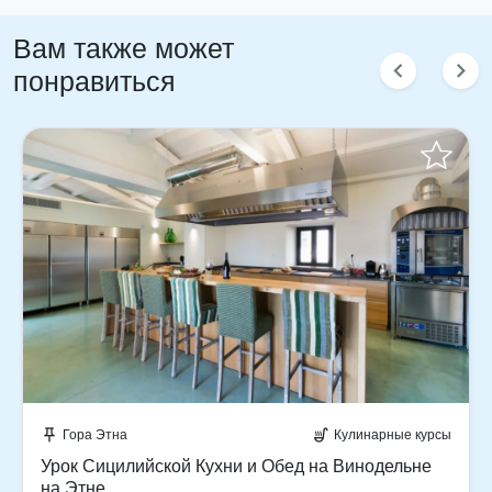
Вам также может
chevron_left
chevron_right
понравиться
Забронируйте мгновенно!
Гора Этна
Кулинарные курсы
push_pin
soup_kitchen
Урок Сицилийской Кухни и Обед на Винодельне
на Этне