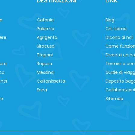
DESTINAZIONI
LINK
ne
Catania
Blog
Palermo
Chi siamo
ere
Agrigento
Dicono di noi
Siracusa
Come funzio
Trapani
Diventa un no
ura
Ragusa
Termini e cond
ca
Messina
Guide di viagg
ents
Caltanissetta
Deposito baga
Enna
Collaborazioni
lo
Sitemap