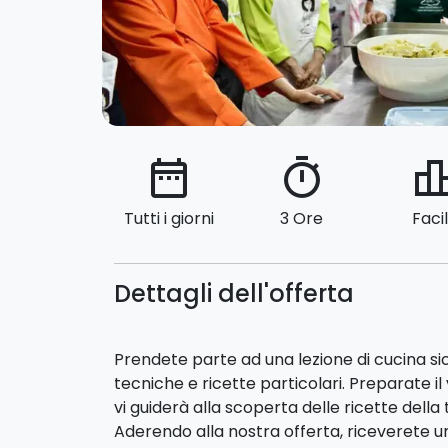
date_range
timer
leaderbo
Tutti i giorni
3 Ore
Faci
Dettagli dell'offerta
Prendete parte ad una lezione di cucina si
tecniche e ricette particolari. Preparate i
vi guiderà alla scoperta delle ricette della 
Aderendo alla nostra offerta, riceverete 