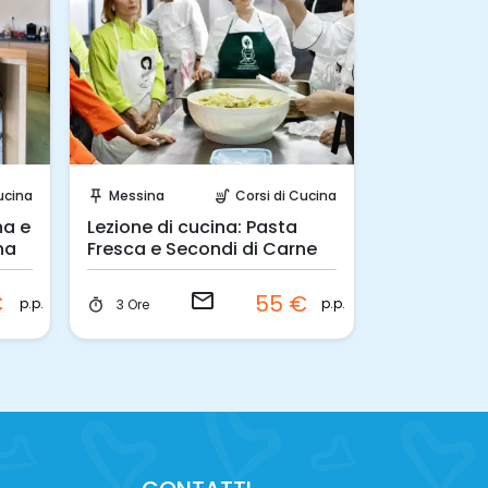
Invia una richiesta!
Invia 
ucina
Messina
Corsi di Cucina
Messina
push_pin
soup_kitchen
push_pin
na e
Lezione di cucina: Pasta
A scuola di
na
Fresca e Secondi di Carne
Secondi pia
email
€
55 €
p.p.
p.p.
3 Ore
3 Ore
timer
timer