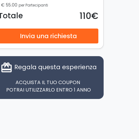
€ 55.00
per Partecipanti
110€
Totale
Invia una richiesta
card_giftcard
Regala questa esperienza
ACQUISTA IL TUO COUPON
POTRAI UTILIZZARLO ENTRO 1 ANNO