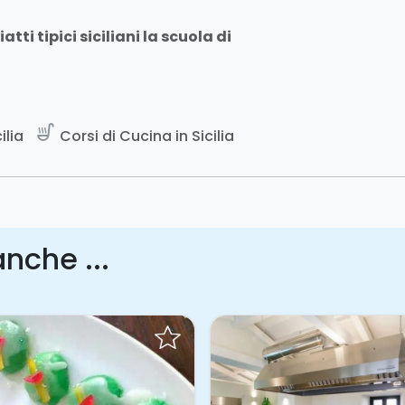
ti tipici siciliani la scuola di
soup_kitchen
ilia
Corsi di Cucina in Sicilia
nche ...