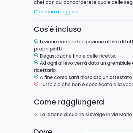
chef con cui concorderete quale delle segue
Continua a leggere
Potete scegliere tra due proposte:
- Pasta Fresca
: imparerete le tecniche e g
Cos'è incluso
pasta fresca fatta in casa.
- Secondi di Carne
: preparerete 4 ricette
Lezione con partecipazione attiva di tutti
task_alt
che introdurranno i temi: scelta del taglio,
propri piatti.
Al termine della cooking class,
degusterete
Degustazione finale delle ricette.
task_alt
Ad ogni allievo verrà dato un grembiule d
task_alt
Durata
: 3,5 ore circa.
ricettario.
Acquistate il
coupon
adesso, per voi o per
A fine corso sarà rilasciato un attestato
task_alt
Tutto ciò che non è specificato alla voce
remove_circle_outline
Come raggiungerci
La lezione di cucina si svolge in via Mari
Dove