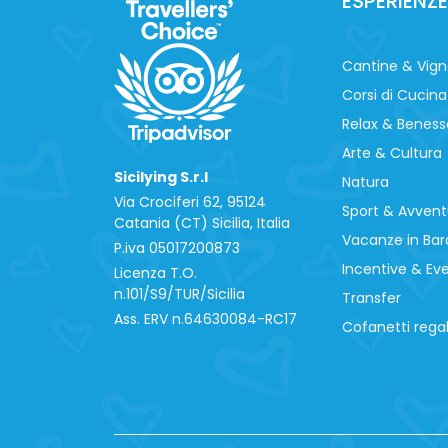
ESPERIENZE
Cantine & Vig
Corsi di Cucina
Relax & Beness
Arte & Cultura
Sicilying S.r.l
Natura
Via Crociferi 62, 95124
Sport & Avvent
Catania (CT) Sicilia, Italia
Vacanze in Bar
P.iva 0‍5017200873
Incentive & Ev
Licenza T.O.
n.101/S9/TUR/Sicilia
Transfer
Ass. ERV n.64630084-RC17
Cofanetti rega