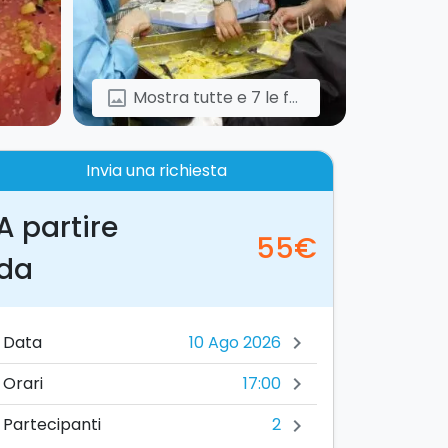
Mostra tutte e 7 le foto
image
Invia una richiesta
A partire
55€
da
Data
chevron_right
17:00
Orari
chevron_right
2
Partecipanti
chevron_right