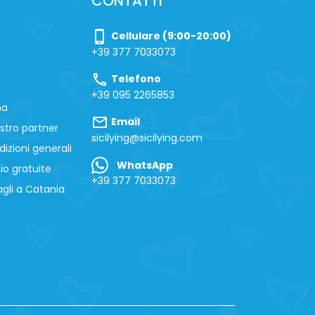
CONTATTI
phone_iphone
Cellulare (9:00-20:00)
+39 377 7033073
call
Telefono
+39 095 2265853
na
mail
Email
stro partner
sicilying@sicilying.com
izioni generali
WhatsApp
io gratuite
+39 377 7033073
gli a Catania