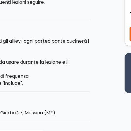
nti lezioni seguire.
li impasti di base per realizzare la
, ciascuna con un tipo di carne diversa,
 gli allievi: ogni partecipante cucinerà i
 conservazione, cottura.
 i piatti preparati
!
a usare durante la lezione e il
 regalarlo ad amici.
 di frequenza.
 "include".
o Giurba 27, Messina (ME).