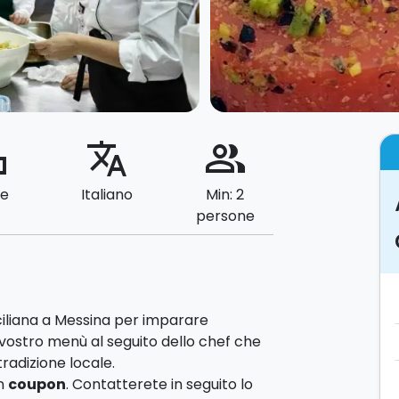
ard
translate
people_alt
le
Italiano
Min: 2
persone
ciliana a Messina per imparare
l vostro menù al seguito dello chef che
tradizione locale.
un
coupon
. Contatterete in seguito lo