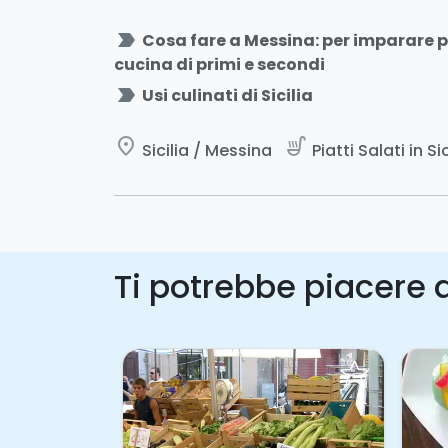
label_important
Cosa fare a Messina: per imparare piat
cucina di primi e secondi
label_important
Usi culinati di Sicilia
place
soup_kitchen
Sicilia / Messina
Piatti Salati in Sic
Ti potrebbe piacere a