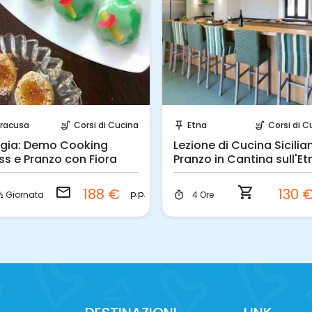
Invia una richiesta!
Prenota Subito!
iracusa
Corsi di Cucina
Etna
Corsi di C
soup_kitchen
push_pin
soup_kitchen
igia: Demo Cooking
Lezione di Cucina Sicilia
ss e Pranzo con Fiora
Pranzo in Cantina sull'Et
email
shopping_cart
188 €
130 
p.p.
½ Giornata
4 Ore
timer