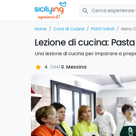
search
Home
Corsi di Cucina
Piatti Salati
Menu 
Lezione di cucina: Past
Una lezione di cucina per imparare a prepa
star
4
Messina
(1124)
push_pin