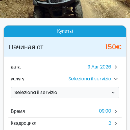
Купить!
Начиная от
150€
дата
chevron_right
Seleziona il servizio
услугу
chevron_right
09:00
Время
chevron_right
2
Квадроцикл
chevron_right