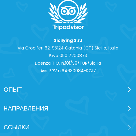
Sicilying S.r.l
Via Crociferi 62, 95124 Catania (CT) Sicilia, Italia
P.iva 0‍5017200873
Licenza T.O. n.101/S9/TUR/Sicilia
Ass. ERV n.64630084-RC17
ОПЫТ
HАПРАВЛЕНИЯ
ССЫЛКИ