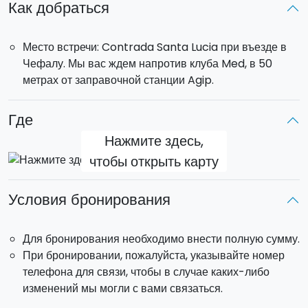
местных продуктов в известном кафе «Fiasconaro».
Как добраться
После небольшого перерыва мы опять отправимся в
путешествие на квадроциклах по нетронутой природе
Место встречи: Contrada Santa Lucia при въезде в
парка. Густой лес, переплетение рек и кристально-
Чефалу. Мы вас ждем напротив клуба Med, в 50
чистые бухты являются идеальным местом для
метрах от заправочной станции Agip.
незабываемого приключения.
Где
Нажмите здесь,
чтобы открыть карту
Условия бронирования
Для бронирования необходимо внести полную сумму.
При бронировании, пожалуйста, указывайте номер
телефона для связи, чтобы в случае каких-либо
изменений мы могли с вами связаться.