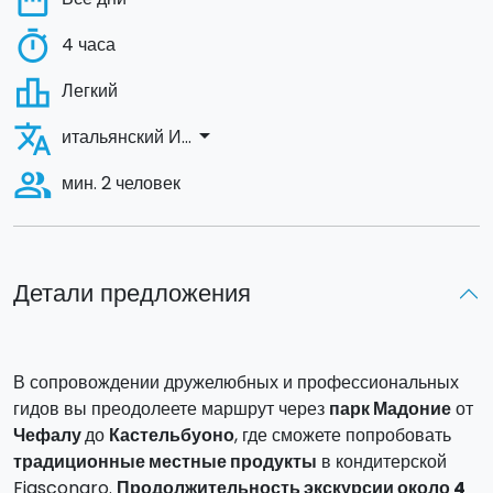
date_range
timer
4 часа
leaderboard
Легкий
translate
arrow_drop_down
итальянский И...
people_alt
мин. 2 человек
Детали предложения
В сопровождении дружелюбных и профессиональных
гидов вы преодолеете маршрут через
парк Мадоние
от
Чефалу
до
Кастельбуоно
, где сможете попробовать
традиционные местные продукты
в кондитерской
Fiasconaro.
Продолжительность экскурсии около 4