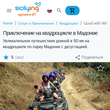
shopping_cart
menu
search
Home
Спорт и Приключения
Квадроцикл
Quad with Wine
Приключение на квадроцикле в Мадоние
Увлекательное путешествие длиной в 50 км на
квадроцикле по парку Мадоние с дегустацией.
star
Поделиться
5
share
(462)
Previous
Nex