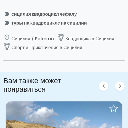
label_important
сицилия квадроцикл чефалу
label_important
туры на квадроцикле на сицилии
place
paragliding
Сицилия / Palermo
Квадроцикл в Сицилия
paragliding
Спорт и Приключения в Сицилия
Вам также может
chevron_left
chevron_right
понравиться