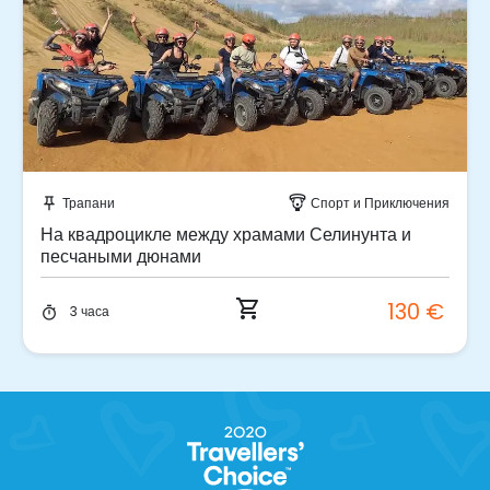
Забронируйте мгновенно!
Трапани
Спорт и Приключения
push_pin
paragliding
На квадроцикле между храмами Селинунта и
песчаными дюнами
shopping_cart
130 €
3 часа
timer