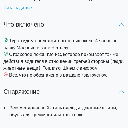
часов
.
Читать далее
Каждый квадроцикл вмещает
до двух человек
.
Перед началом поездки вас ждет небольшой
Что включено
инструктаж, в ходе которого вам покажут, как
пользоваться квадроциклом. На протяжении всего пути
вас будут сопровождать 2 гида, держащие связь между
Тур с гидом продолжительностью около 4 часов по
task_alt
собой по рации, они будут открывать и закрывать
парку Мадоние в зоне Чефалу.
колонну.
Страховое покрытие RC, которое покрывает так же
task_alt
действия водителя в отношении третьей стороны (люди,
Отправление в 14.00 из Чефалу. Мы отправимся на
животные, вещи). Топливо. Шлем с визором.
квадроцикле по асфальтированной дороге до храма
Все, что не обозначено в разделе «включено».
remove_circle_outline
Гибильманна. Далее мы спустимся по бездорожью с
горы, наслаждаясь потрясающим парком Мадоние с его
Снаряжение
лесами и дикими животными. Вторая остановка в
Кастельбуоно – живописном городке в самом сердце
Рекомендованный стиль одежды: длинные штаны,
парка Мадоние, знаменитом своим средневековым
обувь для треккинга или кроссовки.
замком и оживленными улочками. Как только мы
достигнем главной площади, нас ждет дегустация