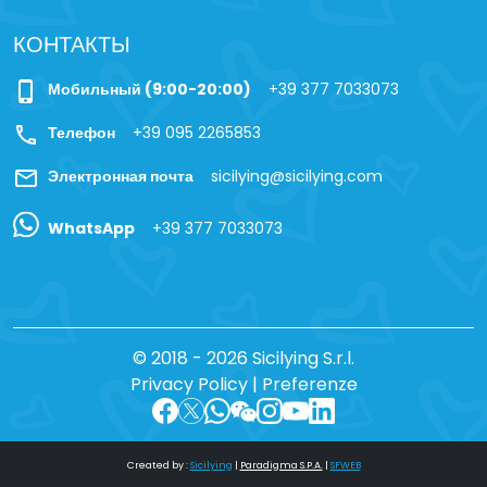
КОНТАКТЫ
phone_iphone
Мобильный (9:00-20:00)
+39 377 7033073
call
Телефон
+39 095 2265853
mail
Электронная почта
sicilying@sicilying.com
WhatsApp
+39 377 7033073
© 2018 - 2026 Sicilying S.r.l.
Privacy Policy
|
Preferenze
Created by :
Sicilying
|
Paradigma S.P.A.
|
SFWEB