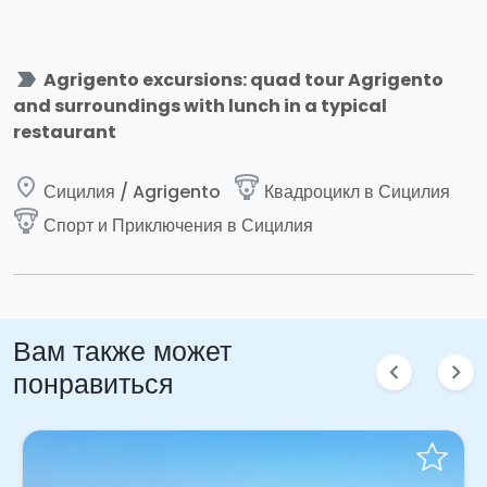
label_important
Agrigento excursions: quad tour Agrigento
and surroundings with lunch in a typical
restaurant
place
paragliding
Сицилия / Agrigento
Квадроцикл в Сицилия
paragliding
Спорт и Приключения в Сицилия
Вам также может
chevron_left
chevron_right
понравиться