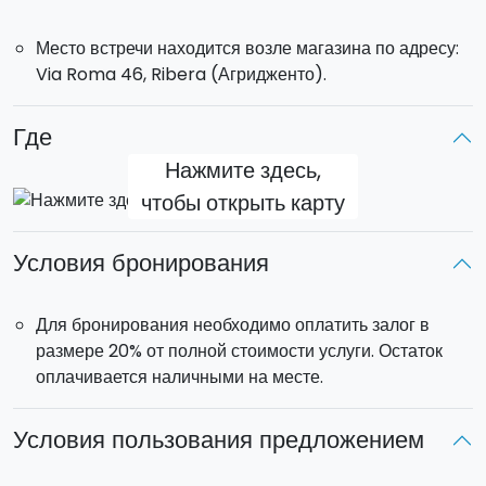
исследовать дикую местность, пройдете по лесным
тропам и вернетесь к исходной точке. В конце экскурсии
Место встречи находится возле магазина по адресу:
ваш гид покажет вам место, где вы отведаете типичный
Via Roma 46, Ribera (Агридженто).
сицилийский обед, состоящий из закуски, первого блюда
и десерта.
Где
Каждый квадроцикл вмещает до 2 человек.
Нажмите здесь,
чтобы открыть карту
Условия бронирования
Для бронирования необходимо оплатить залог в
размере 20% от полной стоимости услуги. Остаток
оплачивается наличными на месте.
Условия пользования предложением