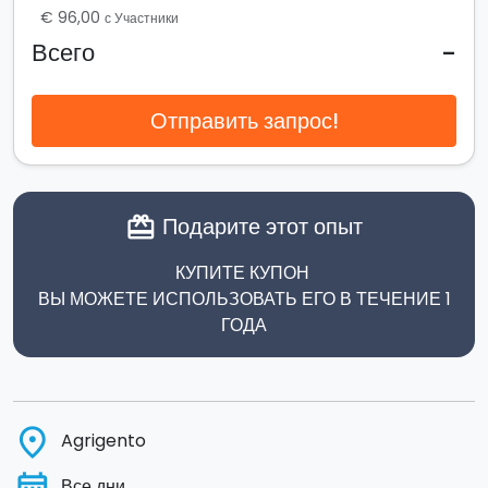
€ 96,00
с Участники
-
Всего
Отправить запрос!
Подарите этот опыт
card_giftcard
КУПИТЕ КУПОН
ВЫ МОЖЕТЕ ИСПОЛЬЗОВАТЬ ЕГО В ТЕЧЕНИЕ 1
ГОДА
place
Agrigento
Все дни