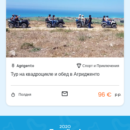
Отправить запрос!
Agrigento
Спорт и Приключения
push_pin
paragliding
Тур на квадроцикле и обед в Агридженто
email
96 €
p.p.
Полдня
timer