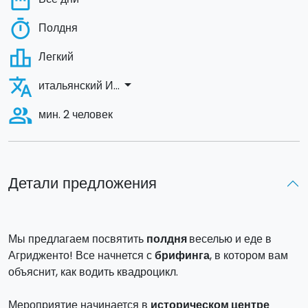
date_range
timer
Полдня
leaderboard
Легкий
translate
arrow_drop_down
итальянский И...
people_alt
мин. 2 человек
Детали предложения
Мы предлагаем посвятить
полдня
веселью и еде в
Агридженто! Все начнется с
брифинга
, в котором вам
объяснит, как водить квадроцикл.
Мероприятие начинается в
историческом центре