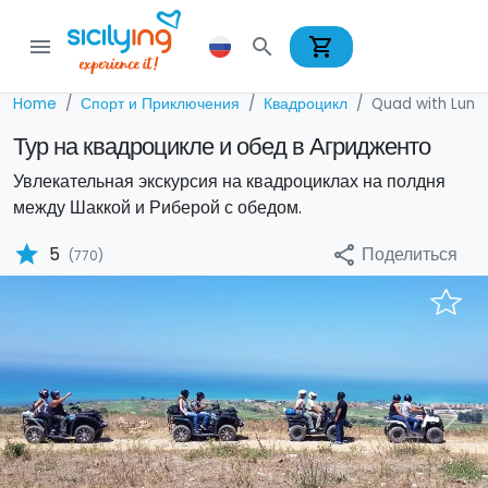
shopping_cart
menu
search
Home
Спорт и Приключения
Квадроцикл
Quad with Lunc
Тур на квадроцикле и обед в Агридженто
Увлекательная экскурсия на квадроциклах на полдня
между Шаккой и Риберой с обедом.
star
Поделиться
5
share
(770)
Previous
Nex