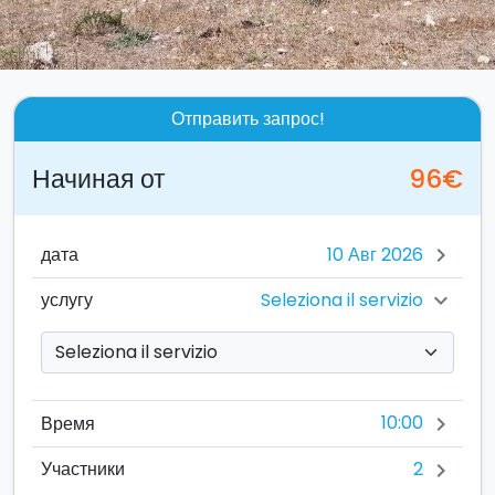
Отправить запрос!
Начиная от
96€
дата
chevron_right
Seleziona il servizio
услугу
chevron_right
10:00
Время
chevron_right
2
Участники
chevron_right