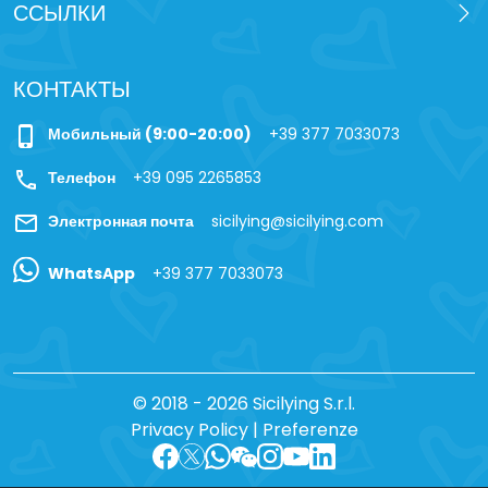
ССЫЛКИ
КОНТАКТЫ
phone_iphone
Мобильный (9:00-20:00)
+39 377 7033073
call
Телефон
+39 095 2265853
mail
Электронная почта
sicilying@sicilying.com
WhatsApp
+39 377 7033073
© 2018 - 2026 Sicilying S.r.l.
Privacy Policy
|
Preferenze