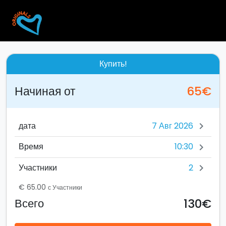
Купить!
Начиная от
65€
дата
chevron_right
10:30
Время
chevron_right
2
Участники
chevron_right
€ 65.00
с Участники
130€
Всего