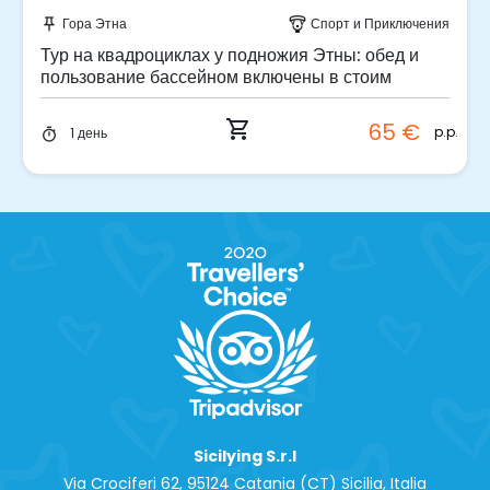
Забронируйте мгновенно!
Гора Этна
Спорт и Приключения
push_pin
paragliding
Тур на квадроциклах у подножия Этны: обед и
пользование бассейном включены в стоим
shopping_cart
65 €
p.p.
1 день
timer
Sicilying S.r.l
Via Crociferi 62, 95124 Catania (CT) Sicilia, Italia