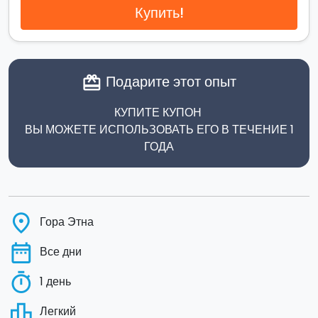
Купить!
Подарите этот опыт
card_giftcard
КУПИТЕ КУПОН
ВЫ МОЖЕТЕ ИСПОЛЬЗОВАТЬ ЕГО В ТЕЧЕНИЕ 1
ГОДА
place
Гора Этна
date_range
Все дни
timer
1 день
leaderboard
Легкий