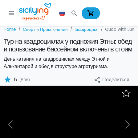
shopping_cart
menu
search
Home
Спорт и Приключения
Квадроцикл
Quad with Lunc
Тур на квадроциклах у подножия Этны: обед
и пользование бассейном включены в стоим
День катания на квадроциклах между Этной и
Алькантарой и обед в структуре агротуризма.
star
Поделиться
5
share
(506)
Previous
Nex