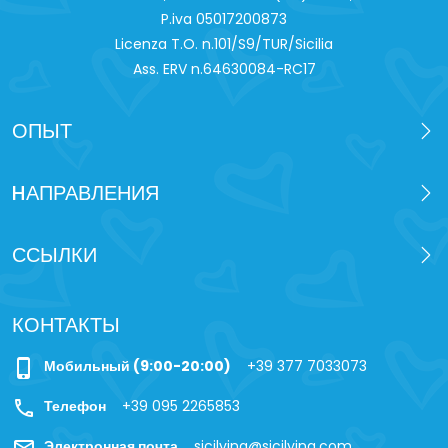
P.iva 0‍5017200873
Licenza T.O. n.101/S9/TUR/Sicilia
Ass. ERV n.64630084-RC17
ОПЫТ
HАПРАВЛЕНИЯ
ССЫЛКИ
КОНТАКТЫ
phone_iphone
Мобильный (9:00-20:00)
+39 377 7033073
call
Телефон
+39 095 2265853
Электронная почта
sicilying@sicilying.com