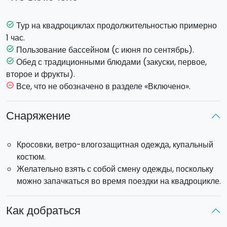
вы попадете в структуру
агротурозма
, где сможете
расслабиться и поплавать в бассейне. Бассейн открыт
с
Тур на квадроциклах продолжительностью примерно
task_alt
июня по конец сентября
.
1 час.
С октября по май
вы сможете провести время в
Пользование бассейном (с июня по сентябрь).
task_alt
агротуризме и насладиться очаровательной природой.
Обед с традиционными блюдами (закуски, первое,
task_alt
второе и фрукты).
На
обед
Вам будет предложено
обширное меню
Все, что не обозначено в разделе «Включено».
remove_circle_outline
традиционных местных блюд (закуски, основное блюдо,
второе блюдо, фрукты, стакан вина и 1/2 воды).
Снаряжение
Встреча в
10.30.
Кросовки, ветро-влогозащитная одежда, купальный
Каждый квадроцикл расчитан на 2 человек.
костюм.
Желательно взять с собой смену одежды, поскольку
можно запачкаться во время поездки на квадроцикле.
Как добраться