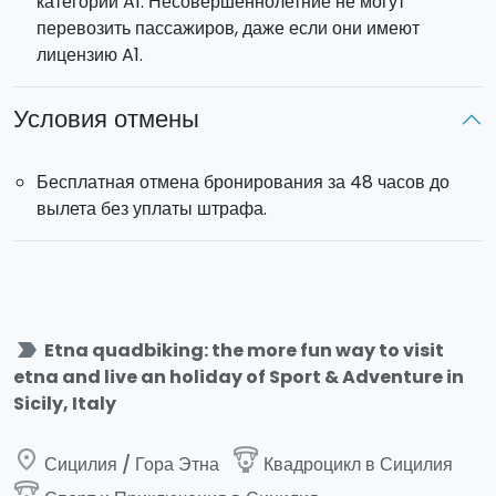
категории A1. Несовершеннолетние не могут
перевозить пассажиров, даже если они имеют
лицензию A1.
Условия отмены
Бесплатная отмена бронирования за 48 часов до
вылета без уплаты штрафа.
label_important
Etna quadbiking: the more fun way to visit
etna and live an holiday of Sport & Adventure in
Sicily, Italy
place
paragliding
Сицилия / Гора Этна
Квадроцикл в Сицилия
paragliding