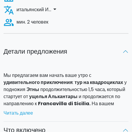
translate
arrow_drop_down
итальянский И...
people_alt
мин. 2 человек
Детали предложения
Мы предлагаем вам начать ваше утро с
удивительного приключения
:
тур на квадроциклах
у
подножия
Этны
продолжительностью 1,5 часа, который
стартует от
ущелья Алькантары
и продолжается по
направлению к
Francavilla
di Sicilia.
На вашем
квадроцикле вы проедетесь по грунтовым дорогам и
Читать далее
насладитесь уникальным и запоминающимся
пейзажами.
Что включено
В конце прогулки на квадроциклах, примерно через час,