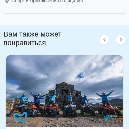
Спорт и Приключения в Сицилия
Вам также может
chevron_left
chevron_right
понравиться