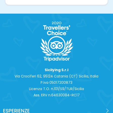
Sicilying S.r.l
Via Crociferi 62, 95124 Catania (CT) Sicilia, Italia
P.iva 0‍5017200873
Licenza T.O. n.101/S9/TUR/Sicilia
Ass. ERV n.64630084-RC17
ESPERIENZE