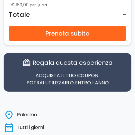
€ 150,00
per Quad
-
Totale
Prenota subito
Regala questa esperienza
card_giftcard
ACQUISTA IL TUO COUPON
POTRAI UTILIZZARLO ENTRO 1 ANNO
place
Palermo
date_range
Tutti i giorni