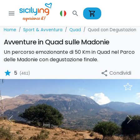
shopping_cart
menu
search
Home
Sport & Avventura
Quad
Quad con Degustazione
Avventure in Quad sulle Madonie
Un percorso emozionante di 50 Km in Quad nel Parco
delle Madonie con degustazione finale.
star
Condividi
5
share
(462)
Previous
Nex