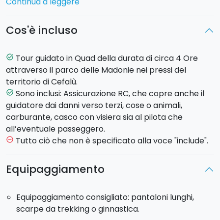
Continua a leggere
Ogni Quad può trasportare
fino a due persone
.
La
durata del Tour è di circa 4 ore
.
Cos'è incluso
Prima di partire, ci sarà un rapido briefing iniziale,
durante il quale vi sarà illustrato il funzionamento del
Quad con una prova su strada, in totale sicurezza.
Tour guidato in Quad della durata di circa 4 Ore
task_alt
Durante il tragitto sarete seguiti da 2 guide, in
attraverso il parco delle Madonie nei pressi del
contatto tra loro tramite interfono, che apriranno e
territorio di Cefalù.
chiuderanno la fila dei partecipanti.
Sono inclusi: Assicurazione RC, che copre anche il
task_alt
guidatore dai danni verso terzi, cose o animali,
La
partenza
è alle 14.00 da Cefalù. Si raggiunge in
carburante, casco con visiera sia al pilota che
Quad il santuario di Gibilmanna su un percorso
all’eventuale passeggero.
asfaltato. Da qui si scende la montagna lungo i
Tutto ciò che non è specificato alla voce "include".
remove_circle_outline
sentieri non asfaltati che si snodano nei magnifici
territori madoniti attraverso boschi e sentieri
Equipaggiamento
popolati da animali selvatici. Seconda tappa è
Castelbuono, caratteristico borgo nel cuore delle
Equipaggiamento consigliato: pantaloni lunghi,
Madonie, celebre per il suo maestoso castello
scarpe da trekking o ginnastica.
medievale, e per le animate stradine che lo