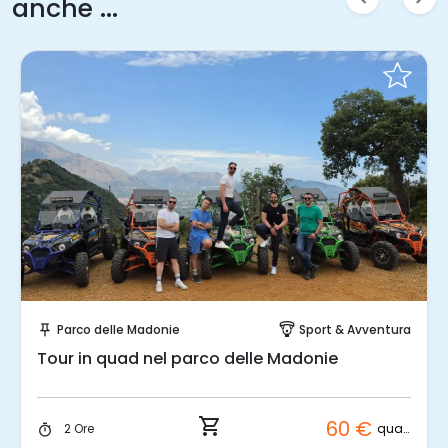
anche ...
Prenota Subito!
Parco delle Madonie
Sport & Avventura
push_pin
paragliding
Tour in quad nel parco delle Madonie
shopping_cart
60 €
quad
2 Ore
timer