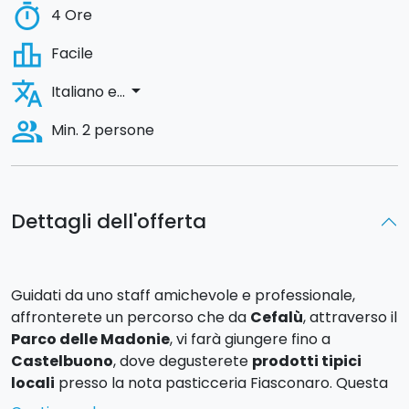
timer
4 Ore
leaderboard
Facile
translate
arrow_drop_down
Italiano e...
people_alt
Min. 2 persone
Dettagli dell'offerta
Guidati da uno staff amichevole e professionale,
affronterete un percorso che da
Cefalù
, attraverso il
Parco delle Madonie
, vi farà giungere fino a
Castelbuono
, dove degusterete
prodotti tipici
locali
presso la nota pasticceria Fiasconaro. Questa
escursione ha una durata di circa 4 ore.