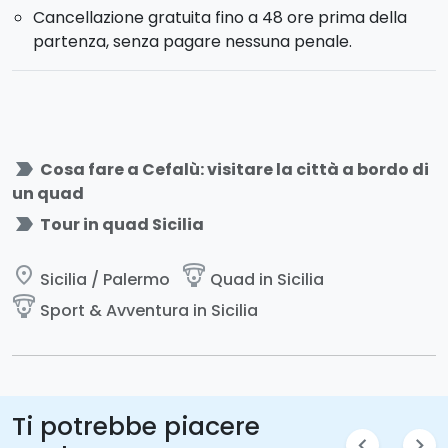
Cancellazione gratuita fino a 48 ore prima della
partenza, senza pagare nessuna penale.
label_important
Cosa fare a Cefalù: visitare la città a bordo di
un quad
label_important
Tour in quad Sicilia
place
paragliding
Sicilia / Palermo
Quad in Sicilia
paragliding
Sport & Avventura in Sicilia
Ti potrebbe piacere
chevron_left
chevron_right