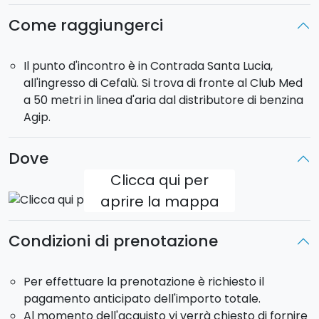
caratterizzano. Giunti nella piazza principale del
paese, si degustano le specialità tipiche del territorio,
Come raggiungerci
presso il celebre Bar 'Fiasconaro', che notoriamente
ama offrire un assaggio delle prelibatezze di
Il punto d'incontro è in Contrada Santa Lucia,
produzione propria. Al termine della sosta si riparte a
all'ingresso di Cefalù. Si trova di fronte al Club Med
bordo del Quad per immergersi nuovamente nella
a 50 metri in linea d'aria dal distributore di benzina
natura più incontaminata. Boschi fitti di vegetazione,
Agip.
fiumi da guadare e baie dall'acqua cristallina faranno
da sfondo ad un'indimenticabile avventura.
Dove
Clicca qui per
aprire la mappa
Condizioni di prenotazione
Per effettuare la prenotazione è richiesto il
pagamento anticipato dell'importo totale.
Al momento dell'acquisto vi verrà chiesto di fornire