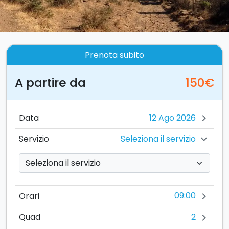
Prenota subito
A partire da
150€
Data
chevron_right
Seleziona il servizio
Servizio
chevron_right
09:00
Orari
chevron_right
2
Quad
chevron_right