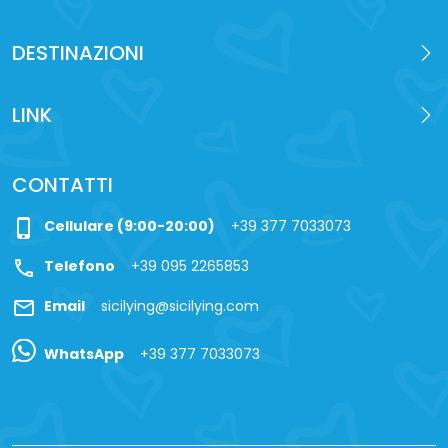
DESTINAZIONI
LINK
CONTATTI
phone_iphone
Cellulare (9:00-20:00)
+39 377 7033073
call
Telefono
+39 095 2265853
mail
Email
sicilying@sicilying.com
WhatsApp
+39 377 7033073