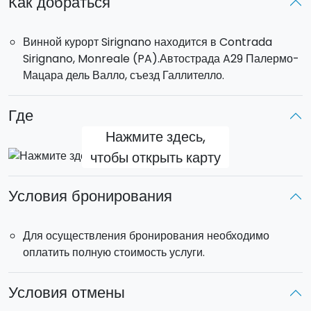
Как добраться
истории выбранных блюд, затем вы сможете их
приготовить. По окончании мастер-класса вас ждет
Винной курорт Sirignano находится в Contrada
дегустация только что приготовленного сицилийского
Sirignano, Monreale (PA).Автострада A29 Палермо-
меню в зале ресторана.
Мацара дель Валло, съезд Галлителло.
Где
Нажмите здесь,
чтобы открыть карту
Условия бронирования
Для осуществления бронирования необходимо
оплатить полную стоимость услуги.
Условия отмены