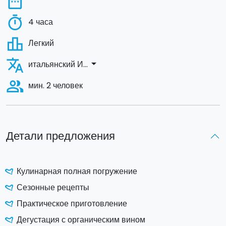
date_range
timer
4 часа
leaderboard
Легкий
translate
arrow_drop_down
итальянский И...
people_alt
мин. 2 человек
Детали предложения
Кулинарная полная погружение
Сезонные рецепты
Практическое приготовление
Дегустация с органическим вином