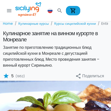
shopping_cart
menu
search
Home
Кулинарные курсы
Курсы сицилийской кухни
Entir
Кулинарное занятие на винном курорте в
Монреале
Занятие по приготовлению традиционных блюд
сицилийской кухни в Монреале с дегустацией
приготовленных блюд. Место проведения занятия –
винный курорт Сириньяно.
star
Поделиться
5
share
(1952)