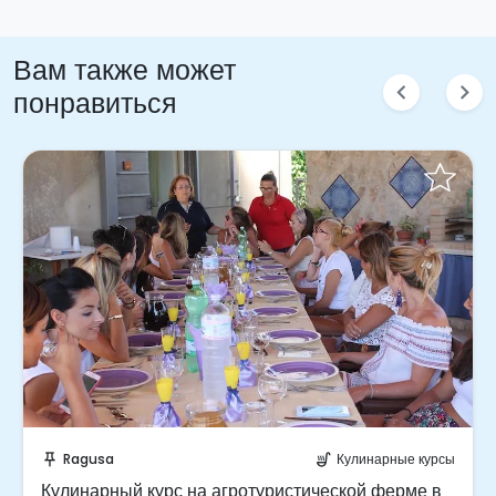
Вам также может
chevron_left
chevron_right
понравиться
Забронируйте мгновенно!
Ragusa
Кулинарные курсы
push_pin
soup_kitchen
Кулинарный курс на агротуристической ферме в