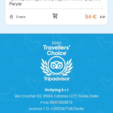
Рагузе
shopping_cart
94 €
p.p.
3 часа
timer
Sicilying S.r.l
Via Crociferi 62, 95124 Catania (CT) Sicilia, Italia
P.iva 0‍5017200873
Licenza T.O. n.101/S9/TUR/Sicilia