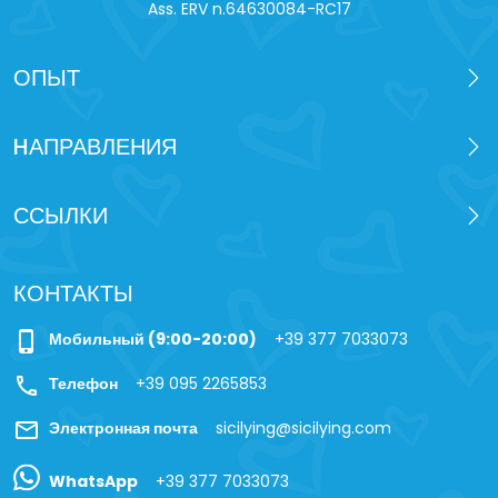
Ass. ERV n.64630084-RC17
ОПЫТ
HАПРАВЛЕНИЯ
ССЫЛКИ
КОНТАКТЫ
phone_iphone
Мобильный (9:00-20:00)
+39 377 7033073
call
Телефон
+39 095 2265853
mail
Электронная почта
sicilying@sicilying.com
WhatsApp
+39 377 7033073