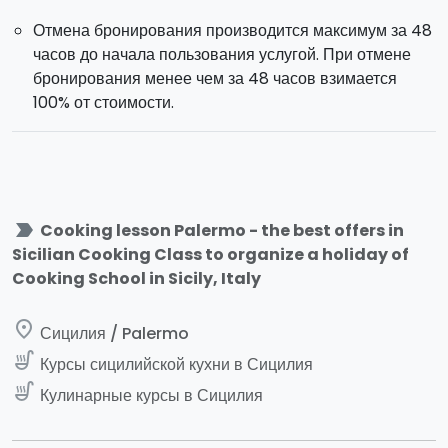
Отмена бронирования производится максимум за 48
часов до начала пользования услугой. При отмене
бронирования менее чем за 48 часов взимается
100% от стоимости.
label_important
Cooking lesson Palermo - the best offers in
Sicilian Cooking Class to organize a holiday of
Cooking School in Sicily, Italy
place
Сицилия / Palermo
soup_kitchen
Курсы сицилийской кухни в Сицилия
soup_kitchen
Кулинарные курсы в Сицилия