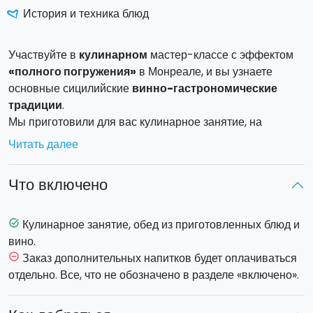
История и техника блюд
Участвуйте в
кулинарном
мастер-классе с эффектом
«полного погружения»
в Монреале, и вы узнаете
основные сицилийские
винно-гастрономические
традиции
.
Мы приготовили для вас кулинарное занятие, на
котором вы научитесь готовить
традиционные
Читать далее
сицилийские блюда
– полное меню от закусок до
десерта.
Что включено
Рецепты блюд будут выбираться в зависимости от
сезонности продуктов, которые всегда должны быть
самыми свежими.
Кулинарное занятие, обед из приготовленных блюд и
task_alt
По окончанию мастер-класса вас ждет
дегустация
вино.
приготовленных блюд
. Во время обеда вам будут
Заказ дополнительных напитков будет оплачиваться
remove_circle_outline
предложены стакан вина.
отдельно. Все, что не обозначено в разделе «включено».
Продолжительность
: занятие начинается в 10:00 и
заканчивается в 13:30. Занятие начнется с рассказа об