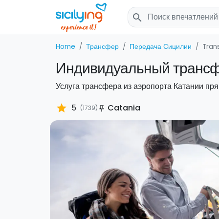
search
Home
Трансфер
Передача Сицилии
Trans
Индивидуальный трансфе
Услуга трансфера из аэропорта Катании пря
star
5
Catania
(1739)
push_pin