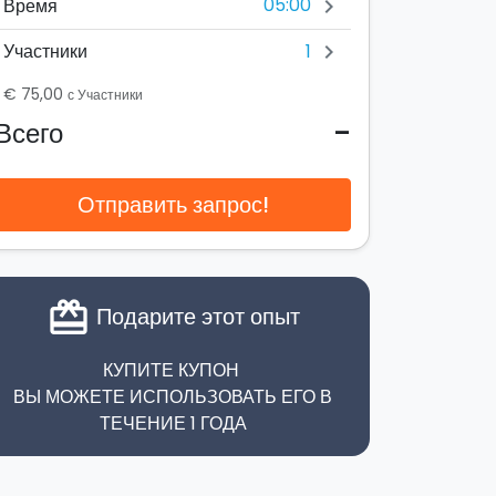
05:00
Время
chevron_right
1
Участники
chevron_right
€ 75,00
с Участники
-
Всего
Отправить запрос!
card_giftcard
Подарите этот опыт
КУПИТЕ КУПОН
ВЫ МОЖЕТЕ ИСПОЛЬЗОВАТЬ ЕГО В
ТЕЧЕНИЕ 1 ГОДА