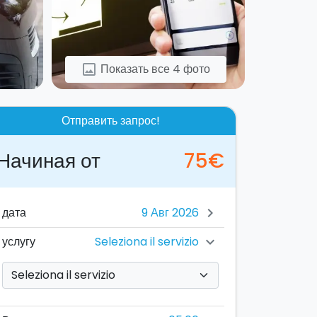
Показать все 4 фото
image
Отправить запрос!
Начиная от
75€
дата
chevron_right
Seleziona il servizio
услугу
chevron_right