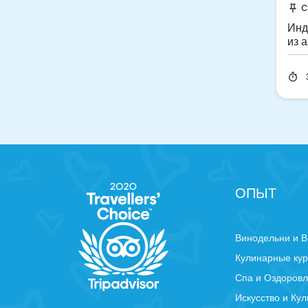
C
push_pin
Инд
из 
оте
timer
ОПЫТ
Винодельни и В
Кулинарные ку
Спа и Оздоров
Искусство и Кул