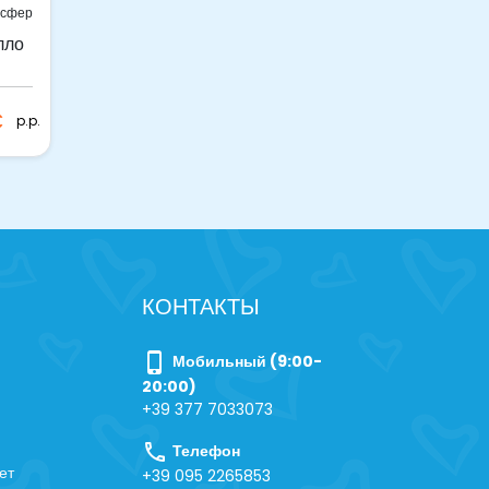
нсфер
лло
€
p.p.
КОНТАКТЫ
phone_iphone
Мобильный (9:00-
20:00)
+39 377 7033073
call
Телефон
ет
+39 095 2265853