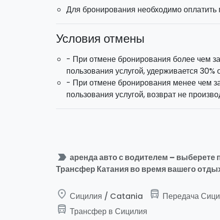
Для бронирования необходимо оплатить п
Условия отмены
- При отмене бронирования более чем за
пользования услугой, удерживается 30% о
- При отмене бронирования менее чем за
пользования услугой, возврат не произво
label_important
аренда авто с водителем – выберете 
Трансфер Катания во время вашего отды
place
directions_bus_filled
Сицилия / Catania
Передача Сици
directions_bus_filled
Трансфер в Сицилия