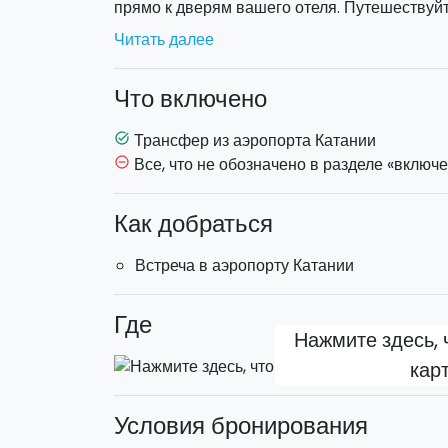
прямо к дверям вашего отеля. Путешеству
современных минивэнах с профессиональн
Читать далее
Выберите наиболее удобный вариант:
Что включено
Только в одну сторону
Трансфер из аэропорта Катании
task_alt
Трансфер туда и обратно
Все, что не обозначено в разделе «включе
remove_circle_outline
Обеспечьте себе спокойствие и комфорт с 
Как добраться
Забронируйте индивидуальный трансфер
волшебством Сицилии без забот!
Встреча в аэропорту Катании
Где
Нажмите здесь, 
кар
Условия бронирования