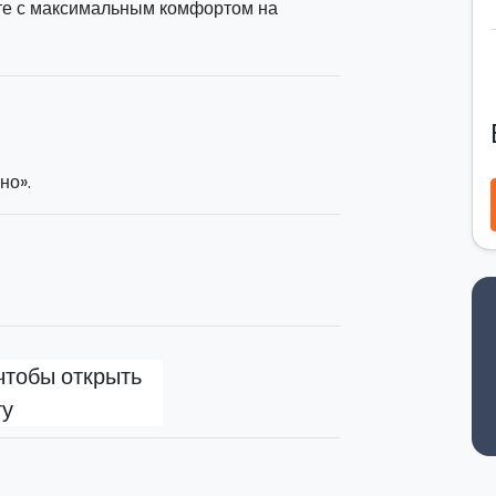
йте с максимальным комфортом на
ыми водителями.
но».
первой минуты путешествия.
 уже сейчас и наслаждайтесь
чтобы открыть
ту