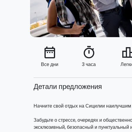
date_range
timer
leaderbo
Все дни
3 часа
Легк
Детали предложения
Начните свой отдых на Сицилии наилучшим
Забудьте о стрессе, очередях и общественн
эксклюзивный, безопасный и пунктуальный 