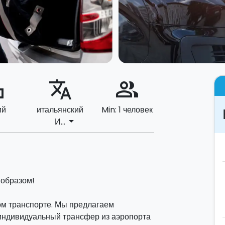
ard
translate
people_alt
ий
итальянский
Min: 1 человек
arrow_drop_down
И...
 образом!
ом транспорте. Мы предлагаем
индивидуальный трансфер из аэропорта