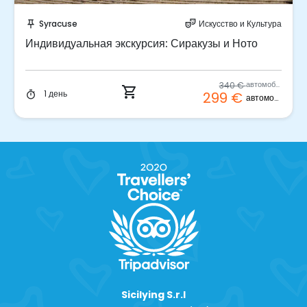
Забронируйте мгновенно!
Syracuse
Искусство и Культура
push_pin
theater_comedy
Индивидуальная экскурсия: Сиракузы и Ното
340 €
автомобиль
shopping_cart
1 день
299 €
timer
автомобиль
Sicilying S.r.l