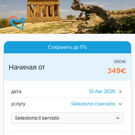
Сохранить до 11%
390€
Начиная от
349€
дата
chevron_right
Seleziona il servizio
услугу
chevron_right