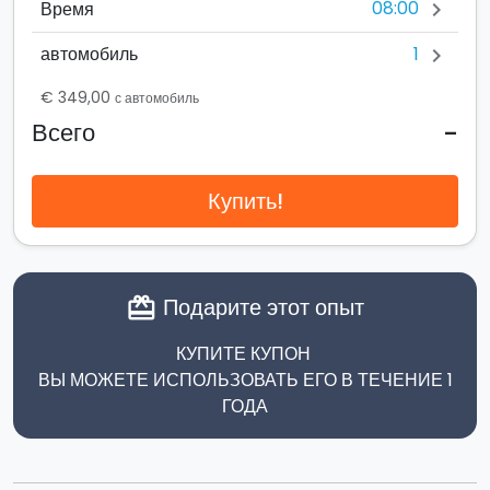
08:00
Время
chevron_right
1
автомобиль
chevron_right
€ 349,00
с автомобиль
-
Всего
Купить!
Подарите этот опыт
card_giftcard
КУПИТЕ КУПОН
ВЫ МОЖЕТЕ ИСПОЛЬЗОВАТЬ ЕГО В ТЕЧЕНИЕ 1
ГОДА