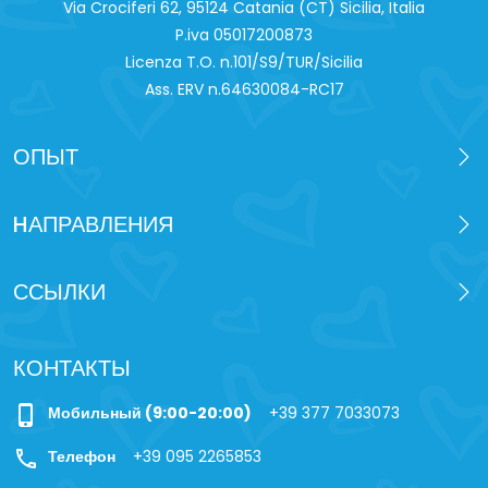
Via Crociferi 62, 95124 Catania (CT) Sicilia, Italia
P.iva 0‍5017200873
Licenza T.O. n.101/S9/TUR/Sicilia
Ass. ERV n.64630084-RC17
ОПЫТ
HАПРАВЛЕНИЯ
ССЫЛКИ
КОНТАКТЫ
phone_iphone
Мобильный (9:00-20:00)
+39 377 7033073
call
Телефон
+39 095 2265853