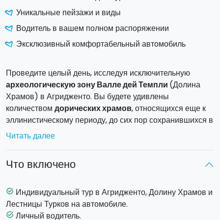
Уникальные пейзажи и виды
Водитель в вашем полном распоряжении
Эксклюзивный комфортабельный автомобиль
Проведите целый день, исследуя исключительную
археологическую зону Валле дей Темпли
(Долина
Храмов) в Агридженто. Вы будете удивлены
количеством
дорических храмов
, относящихся еще к
эллинистическому периоду, до сих пор сохранившихся в
отличном состоянии.
Читать далее
Поскольку это индивидуальный тур, вы сможете сами
распланировать ваш день
в зависимости от личных
Что включено
предпочтений
.
Программа тура:
Индивидуальный тур в Агридженто, Долину Храмов и
task_alt
8.00
: Трансфер от вашего адреса в Катании или
Лестницы Турков на автомобиле.
близлежащих городов.
Личный водитель.
task_alt