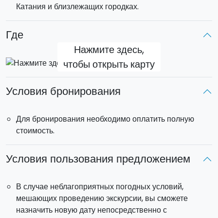
Катания и близлежащих городках.
Автомобиль предоставляется в индивидуальное
пользование
.
При бронировании на 5 человек
Где
учитывается максимум 4 взрослых и 1/2 ребенка
(рост не более 160 см).
Нажмите здесь,
чтобы открыть карту
Отправление:
8:30.
Прибытие
: 18:30.
Условия бронирования
Трансфер
бесплатный от места жительства в городе
Катания и близлежащих городках.
Машина
рассчитана максимум на 4
пассажиров
.
Для бронирования необходимо оплатить полную
стоимость.
Условия пользования предложением
В случае неблагоприятных погодных условий,
мешающих проведению экскурсии, вы сможете
назначить новую дату непосредственно с