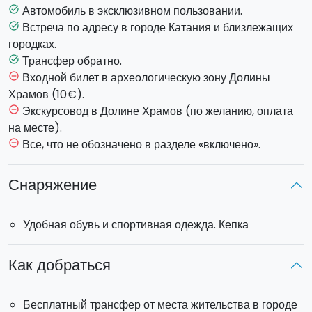
8.45
: Отправление в
Агридженто
для посещения
Автомобиль в эксклюзивном пользовании.
task_alt
потрясающей археологической зоны
Валле дей
Встреча по адресу в городе Катания и близлежащих
task_alt
Темпли.
городках.
13.00
: Обед.
Трансфер обратно.
task_alt
14.00
: Посещение Лестницы Турков (Скала деи Турки),
Входной билет в археологическую зону Долины
remove_circle_outline
одного из самых известных пляжей Сицилии благодаря
Храмов (10€).
своей неповторимой красоте. Холмы лестницы состоят
Экскурсовод в Долине Храмов (по желанию, оплата
remove_circle_outline
из известняковых скал и белой глины, что придает
на месте).
ландшафту неповторимый шарм. Летом у вас будет
Все, что не обозначено в разделе «включено».
remove_circle_outline
уникальная возможность
поплавать в кристально
чистых водах,
прямо у подножия чудесного Скала деи
Снаряжение
Турки.
16.00:
Возвращение домой примерно в
18.30
Удобная обувь и спортивная одежда. Кепка
Это индивидуальный тур
с
личным
водителем/
гидом
, который будет рад помочь вам в любом вопросе.
Как добраться
Водитель согласно итальянскому законодательству не
сможет сопровождать вас к историческим монументам,
Бесплатный трансфер от места жительства в городе
но с удовольствием даст вам полезные советы.