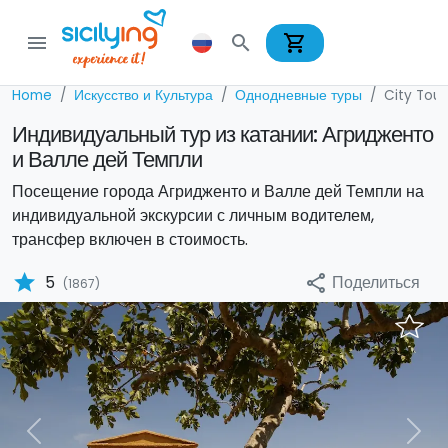
shopping_cart
menu
search
Home
Искусство и Культура
Однодневные туры
City Tour
Индивидуальный тур из катании: Агридженто
и Валле дей Темпли
Посещение города Агридженто и Валле дей Темпли на
индивидуальной экскурсии с личным водителем,
трансфер включен в стоимость.
star
Поделиться
5
share
(1867)
Previous
Nex