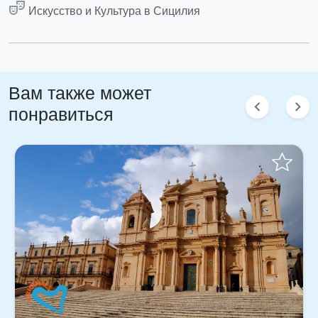
theater_comedy
Искусство и Культура в Сицилия
Вам также может
chevron_left
chevron_right
понравиться