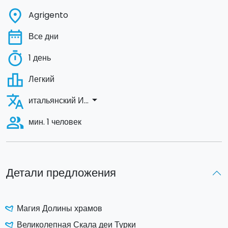
place
Agrigento
date_range
Все дни
timer
1 день
leaderboard
Легкий
translate
arrow_drop_down
итальянский И...
people_alt
мин. 1 человек
Детали предложения
Магия Долины храмов
Великолепная Скала деи Турки