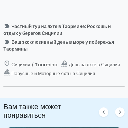
label_important
Частный тур на яхте в Таормине: Роскошь и
отдых у берегов Сицилии
label_important
Ваш эксклюзивный день в море у побережья
Таормины
place
sailing
Сицилия / Taormina
День на яхте в Сицилия
sailing
Парусные и Моторные яхты в Сицилия
Вам также может
chevron_left
chevron_right
понравиться