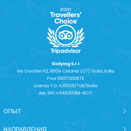
Sicilying S.r.l
Via Crociferi 62, 95124 Catania (CT) Sicilia, Italia
P.iva 0‍5017200873
Licenza T.O. n.101/S9/TUR/Sicilia
Ass. ERV n.64630084-RC17
ОПЫТ
HАПРАВЛЕНИЯ