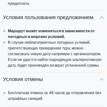
борту
с просекко, закусками и
свежими сезонными
предоплата.
фруктами
, чтобы сделать вашу поездку ещё более
приятной.
Условия пользования предложением
Вы можете выбрать:
Маршрут может изменяться в зависимости от
Тур на полдня
: тур начинается в 10:00AM/2:00PM or
погодных и морских условий.
at 2:00PM/6:00PM
В случае неблагоприятных погодных условий,
препятствующих проведению тура, можно
Тур на целый день
: тур начинается в 10:00 и
согласовать новую дату напрямую с организатором.
заканчивается в 18:00
Если не удастся найти подходящую альтернативную
дату, будет произведён возврат уплаченной суммы.
Частная лодка – максимум 12 гостей на борту (не
считая экипажа)
Условия отмены
Выбранная модель лодки будет подтверждена при
условии предварительной доступности судна.
Бесплатная отмена за 48 часов до отправления без
штрафных санкций.