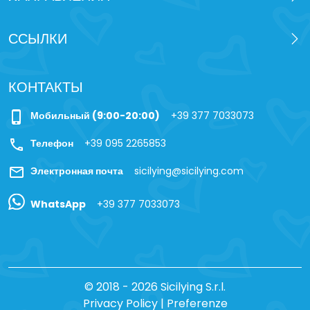
ССЫЛКИ
КОНТАКТЫ
phone_iphone
Мобильный (9:00-20:00)
+39 377 7033073
call
Телефон
+39 095 2265853
mail
Электронная почта
sicilying@sicilying.com
WhatsApp
+39 377 7033073
© 2018 - 2026 Sicilying S.r.l.
Privacy Policy
|
Preferenze