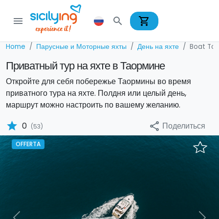
shopping_cart
menu
search
Home
Парусные и Моторные яхты
День на яхте
Boat Tou
Приватный тур на яхте в Таормине
Откройте для себя побережье Таормины во время
приватного тура на яхте. Полдня или целый день,
маршрут можно настроить по вашему желанию.
star
Поделиться
0
share
(53)
OFFERTA