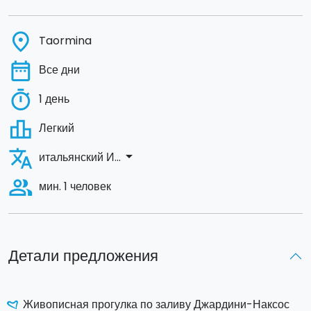
place
Taormina
date_range
Все дни
timer
1 день
leaderboard
Легкий
translate
arrow_drop_down
итальянский И...
people_alt
мин. 1 человек
Детали предложения
Живописная прогулка по заливу Джардини-Наксос