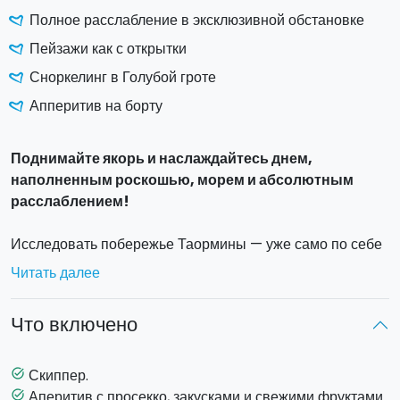
Полное расслабление в эксклюзивной обстановке
Пейзажи как с открытки
Сноркелинг в Голубой гроте
Апперитив на борту
Поднимайте якорь и наслаждайтесь днем,
наполненным роскошью, морем и абсолютным
расслаблением!
Исследовать побережье Таормины — уже само по себе
незабываемое впечатление, а сделать это на одной из
Читать далее
двух эксклюзивных яхт —
Saver 330 WA
или
Coverline Sport 35
— сделает ваше путешествие ещё
Что включено
более особенным. Обе яхты просторные и оснащены
всем необходимым для максимального комфорта. Они
предлагают большие внутренние и внешние зоны,
Скиппер.
task_alt
идеально подходящие для принятия солнечных ванн,
Аперитив с просекко, закусками и свежими фруктами.
task_alt