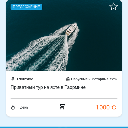
ПРЕДЛОЖЕНИЕ
Забронируйте мгновенно!
Taormina
Парусные и Моторные яхты
push_pin
sailing
Приватный тур на яхте в Таормине
shopping_cart
1.000 €
а
1 день
timer