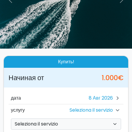
Previous
Nex
Купить!
Начиная от
1.000€
дата
chevron_right
Seleziona il servizio
услугу
chevron_right