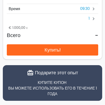
09:30
Время
chevron_right
1
chevron_right
€ 1.000,00
с
-
Всего
Купить!
Подарите этот опыт
card_giftcard
КУПИТЕ КУПОН
ВЫ МОЖЕТЕ ИСПОЛЬЗОВАТЬ ЕГО В ТЕЧЕНИЕ 1
ГОДА