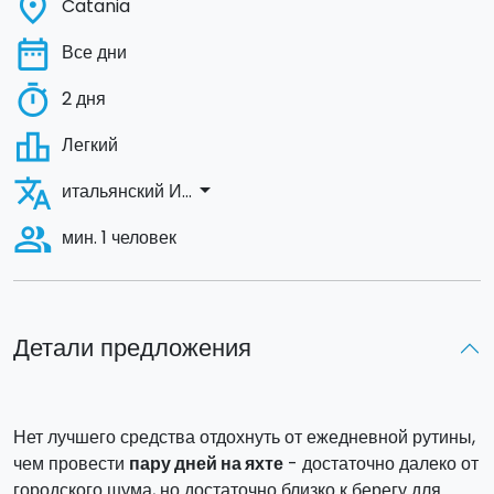
place
Catania
date_range
Все дни
timer
2 дня
leaderboard
Легкий
translate
arrow_drop_down
итальянский И...
people_alt
мин. 1 человек
Детали предложения
Нет лучшего средства отдохнуть от ежедневной рутины,
чем провести
пару дней на яхте
- достаточно далеко от
городского шума, но достаточно близко к берегу для