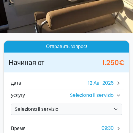
Отправить запрос!
Начиная от
1.250€
дата
chevron_right
Seleziona il servizio
услугу
chevron_right
09:30
Время
chevron_right