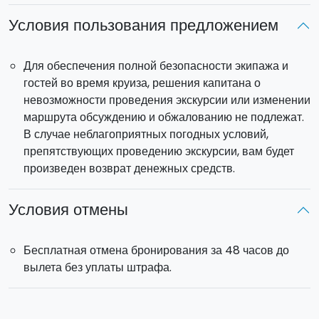
Условия пользования предложением
Модель яхты: моторный FIART 32.
Яхта предоставляется в индивидуальное
пользование
, шкипер.
Для обеспечения полной безопасности экипажа и
Максимум 6 человек на борту (4 2). На борту имеются
2
гостей во время круиза, решения капитана о
двуспальные каюты
и 1 ванная комната.
невозможности проведения экскурсии или изменении
Топливо и услуги шкипера включены в стоимость
.
маршрута обсуждению и обжалованию не подлежат.
Отправление
: в 9.30 из порта Auto Yachting Club в
В случае неблагоприятных погодных условий,
Катании.
Возвращение
: на закате следующего дня.
препятствующих проведению экскурсии, вам будет
произведен возврат денежных средств.
По запросу можно организовать посадку на борт в порту
Таормины.
Условия отмены
Бесплатная отмена бронирования за 48 часов до
вылета без уплаты штрафа.