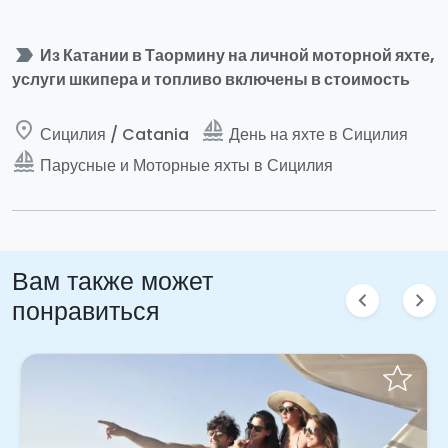
label_important
Из Катании в Таормину на личной моторной яхте,
услуги шкипера и топливо включены в стоимость
place
sailing
Сицилия / Catania
День на яхте в Сицилия
sailing
Парусные и Моторные яхты в Сицилия
Вам также может
chevron_left
chevron_right
понравиться