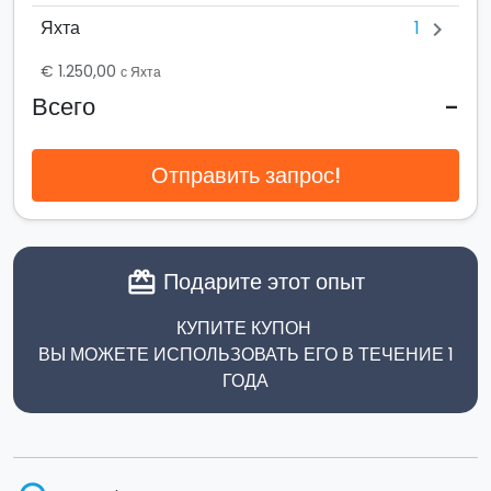
1
Яхта
chevron_right
€ 1.250,00
с Яхта
-
Всего
Отправить запрос!
Подарите этот опыт
card_giftcard
КУПИТЕ КУПОН
ВЫ МОЖЕТЕ ИСПОЛЬЗОВАТЬ ЕГО В ТЕЧЕНИЕ 1
ГОДА