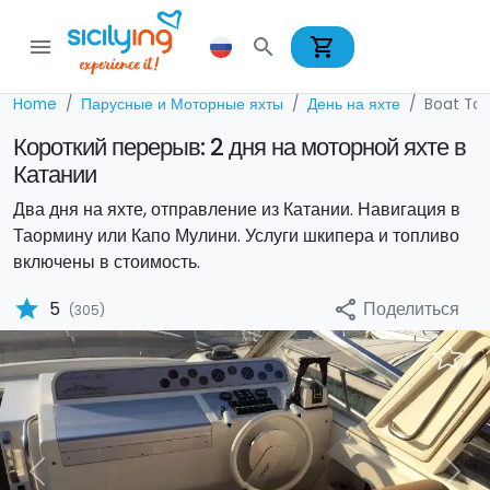
shopping_cart
menu
search
Home
Парусные и Моторные яхты
День на яхте
Boat Tou
Короткий перерыв: 2 дня на моторной яхте в
Катании
Два дня на яхте, отправление из Катании. Навигация в
Таормину или Капо Мулини. Услуги шкипера и топливо
включены в стоимость.
star
Поделиться
5
share
(305)
Previous
Nex