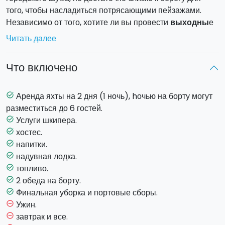
того, чтобы насладиться потрясающими пейзажами.
Независимо от того, хотите ли вы провести
выходны
е
на яхте или же устроить
перерыв среди недели
,
Читать далее
посадка предусмотрена в
порту яхт-клуба Катании
.
Яхт-клуб очень удобно расположен в самом центре
Что включено
города.
Выбирайте любой из
двух маршрутов
:
Таормина
и
побережье Сиракуз или
Капомулини
вдоль побережья
Аренда яхты на 2 дня (1 ночь), hочью на борту могут
task_alt
Катании.
разместиться до 6 гостей.
Услуги шкипера.
task_alt
Предложение по
формуле все включено
: услуги
хостес.
task_alt
экипажа, топливо, напитки и обеды на борту. Ужин не
напитки.
task_alt
включен в стоимость, чтобы дать вам возможность
надувная лодка.
task_alt
узнать получше потрясающие городки Таормина и Капо
топливо.
task_alt
Мулини.
2 обеда на борту.
task_alt
Финальная уборка и портовые сборы.
task_alt
Маршрут Таормина:
у вас будет возможность
Ужин.
remove_circle_outline
искупаться в непосредственной близости от
кекуров
завтрак и все.
remove_circle_outline