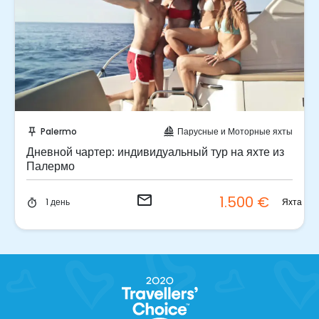
Отправить запрос!
Palermo
Парусные и Моторные яхты
push_pin
sailing
Дневной чартер: индивидуальный тур на яхте из
Палермо
email
1.500 €
Яхта
1 день
timer