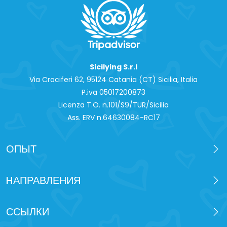
Sicilying S.r.l
Via Crociferi 62, 95124 Catania (CT) Sicilia, Italia
P.iva 0‍5017200873
Licenza T.O. n.101/S9/TUR/Sicilia
Ass. ERV n.64630084-RC17
ОПЫТ
HАПРАВЛЕНИЯ
ССЫЛКИ