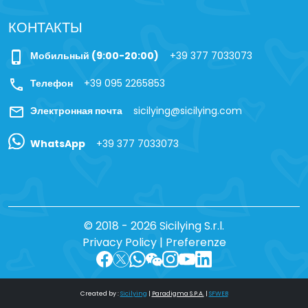
КОНТАКТЫ
phone_iphone
Мобильный (9:00-20:00)
+39 377 7033073
call
Телефон
+39 095 2265853
mail
Электронная почта
sicilying@sicilying.com
WhatsApp
+39 377 7033073
© 2018 - 2026 Sicilying S.r.l.
Privacy Policy
|
Preferenze
Created by :
Sicilying
|
Paradigma S.P.A.
|
SFWEB