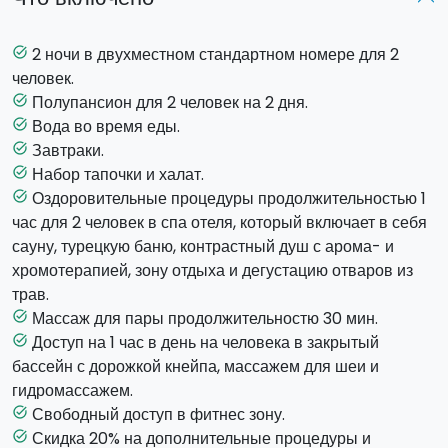
По прибытии вас встретят приветственным напитком.
Воспользуйтесь возможностью провести
час в
спа-
зоне отеля
. В спа имеются: сауна, турецкая баня,
2 ночи в двухместном стандартном номере для 2
task_alt
контрастный душ с арома- и хромотерапией, зона
человек.
отдыха с дегустацией отваров из трав. У вас так же
Полупансион для 2 человек на 2 дня.
task_alt
будет доступ на час в закрытый бассейн с массажем для
Вода во время еды.
task_alt
шеи, гидромассажем и дорожкой кнейпа.
Завтраки.
task_alt
Набор тапочки и халат.
task_alt
Для полного расслабления вас ждет 30-минутный
Оздоровительные процедуры продолжительностью 1
task_alt
массаж для пары.
час для 2 человек в спа отеля, который включает в себя
сауну, турецкую баню, контрастный душ с арома- и
Заезд: с 15:00
хромотерапией, зону отдыха и дегустацию отваров из
Выезд: до 11:00
трав.
Массаж для пары продолжительностю 30 мин.
task_alt
Доступ на 1 час в день на человека в закрытый
task_alt
бассейн с дорожкой кнейпа, массажем для шеи и
гидромассажем.
Свободный доступ в фитнес зону.
task_alt
Скидка 20% на дополнительные процедуры и
task_alt