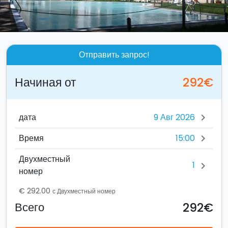
Отправить запрос!
Начиная от
292€
дата
chevron_right
15:00
Время
chevron_right
Двухместный
1
chevron_right
номер
€ 292.00
с Двухместный номер
292€
Всего