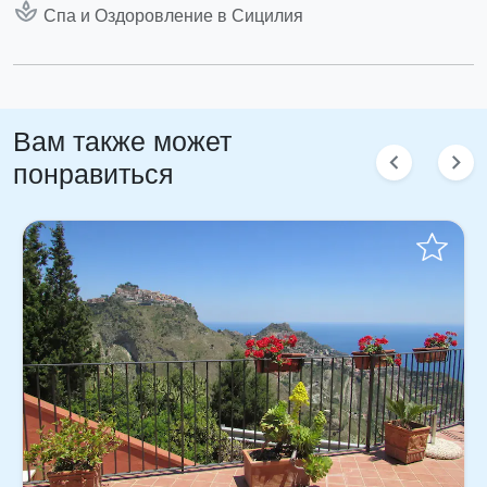
spa
Спа и Оздоровление в Сицилия
Вам также может
chevron_left
chevron_right
понравиться