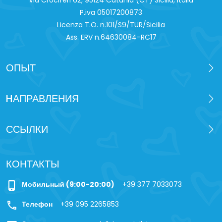
P.iva 0‍5017200873
Licenza T.O. n.101/S9/TUR/Sicilia
Ass. ERV n.64630084-RC17
ОПЫТ
HАПРАВЛЕНИЯ
ССЫЛКИ
КОНТАКТЫ
phone_iphone
Мобильный (9:00-20:00)
+39 377 7033073
call
Телефон
+39 095 2265853