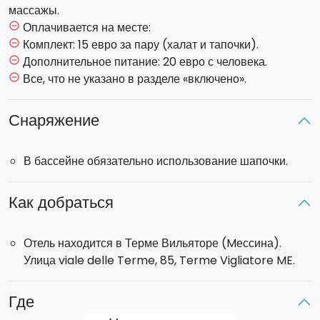
массажы.
Оплачивается на месте:
remove_circle_outline
Комплект: 15 евро за пару (халат и тапочки).
remove_circle_outline
Дополнительное питание: 20 евро с человека.
remove_circle_outline
Все, что не указано в разделе «включено».
remove_circle_outline
Снаряжение
В бассейне обязательно использование шапочки.
Как добраться
Отель находится в Терме Вильяторе (Mессина).
Улица viale delle Terme, 85, Terme Vigliatore ME.
Где