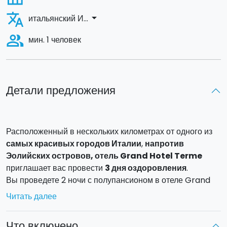
translate
arrow_drop_down
итальянский И...
people_alt
мин. 1 человек
Детали предложения
Расположенный в нескольких километрах от одного из
самых красивых городов Италии
,
напротив
Эолийских островов, отель Grand Hotel Terme
приглашает вас провести
3 дня оздоровления
.
Вы проведете 2 ночи с полупансионом в отеле Grand
Hotel Terme, старинном здании в средиземноморском
Читать далее
стиле, которое обрамляет вековой парк.
Что включено