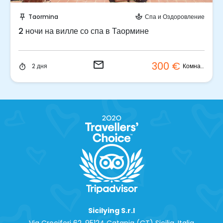
Отправить запрос!
Taormina
Спа и Оздоровление
push_pin
spa
2 ночи на вилле со спа в Таормине
email
300 €
Комната
2 дня
timer
Sicilying S.r.l
Via Crociferi 62, 95124 Catania (CT) Sicilia, Italia