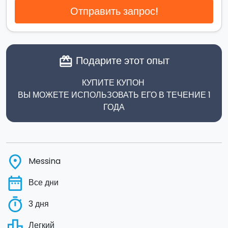
Отправить запрос!
Подарите этот опыт
card_giftcard
КУПИТЕ КУПОН
ВЫ МОЖЕТЕ ИСПОЛЬЗОВАТЬ ЕГО В ТЕЧЕНИЕ 1
ГОДА
place
Messina
date_range
Все дни
timer
3 дня
leaderboard
Легкий