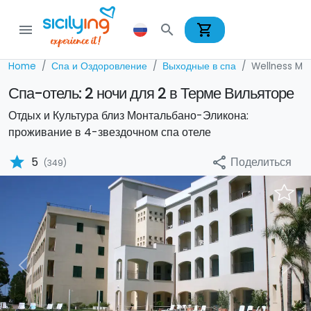
shopping_cart
menu
search
Home
Спа и Оздоровление
Выходные в спа
Wellness Ma
Спа-отель: 2 ночи для 2 в Терме Вильяторе
Отдых и Культура близ Монтальбано-Эликона:
проживание в 4-звездочном спа отеле
star
Поделиться
5
share
(349)
Previous
Nex