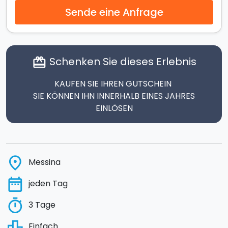
Sende eine Anfrage
Schenken Sie dieses Erlebnis
card_giftcard
KAUFEN SIE IHREN GUTSCHEIN
SIE KÖNNEN IHN INNERHALB EINES JAHRES
EINLÖSEN
place
Messina
date_range
jeden Tag
timer
3 Tage
leaderboard
Einfach