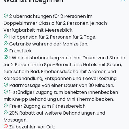
Bei eurer Ankunft werdet ihr mit einem
Willkommesncocktail begrüßt.
Euch erwartet eine 1-stündige
Wellnessbehandlung
2 Übernachtungen für 2 Personen im
task_alt
im
SPA
-Bereich des Hotels. Dieser beinhaltet: Sauna,
Doppelzimmer Classic für 2 Personen, je nach
türkisches Bad, Emotionsdusche mit Aromen und
Verfügbarkeit mit Meeresblick.
Kältebehandlung, Entspannungsraum und
Halbpension für 2 Personen für 2 Tage.
task_alt
Teeverkostung. Ihr habt außerdem 1 Zutritt je Person
Getränke während der Mahlzeiten.
task_alt
zum
beheizten Innenbecken
mit
Kneipp
Frühstück.
task_alt
Behandlung
, Unterwassermassage und
1 Wellnessbehandlung von einer Dauer von 1 Stunde
task_alt
Wasserfallmassage (60 Minuten).
für 2 Personen im Spa-Bereich des Hotels mit Sauna,
türkischem Bad, Emotionsdusche mit Aromen und
Zur weiteren Entspannung erwartet euch außerdem
Kältebehandlung, Entspannen und Teeverkostung.
eine
Paarmassage
von einer Dauer von 30 Minuten.
Paarmassage von einer Dauer von 30 Minuten.
task_alt
1-stündiger Zugang zum beheizten Innenbecken
task_alt
Check-in: ab 15:00 Uhr.
mit Kneipp Behandlung und Mini Thermalbecken.
Check.out: bis 11:00 Uhr.
Freier Zugang zum Fitnessbereich.
task_alt
20% Rabatt auf weitere Behandlungen und
task_alt
Massagen.
Zu bezahlen vor Ort:
remove_circle_outline