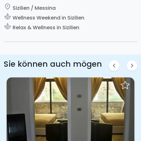
place
Sizilien / Messina
spa
Wellness Weekend in Sizilien
spa
Relax & Wellness in Sizilien
Sie können auch mögen
chevron_left
chevron_right