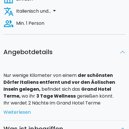
translate
arrow_drop_down
Italienisch und...
people_alt
Min. 1 Person
Angebotdetails
Nur wenige Kilometer von einem
der schönsten
Dörfer Italiens entfernt und vor den Äolischen
Inseln gelegen,
befindet sich das
Grand Hotel
Terme,
wo ihr
3 Tage Wellness
genießen könnt.
Ihr werdet 2 Nächte im Grand Hotel Terme
verbringen, ein antikes Gebäude im mediterranen Stil,
Weiterlesen
umgeben von einem jahrhundertealten Park.
Was ist inbegriffen