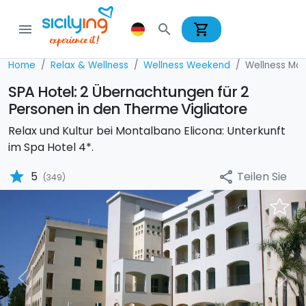
shopping_cart
menu
search
Home
Relax & Wellness
Wellness Weekend
Wellness Ma
SPA Hotel: 2 Übernachtungen für 2
Personen in den Therme Vigliatore
Relax und Kultur bei Montalbano Elicona: Unterkunft
im Spa Hotel 4*.
star
Teilen Sie
5
share
(349)
Previous
Nex