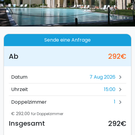
Sende eine Anfrage
Ab
292€
Datum
chevron_right
15:00
Uhrzeit
chevron_right
1
Doppelzimmer
chevron_right
€ 292.00
für Doppelzimmer
292€
Insgesamt