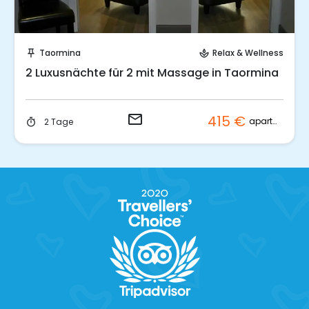
Sende eine Anfrage
Taormina
Relax & Wellness
push_pin
spa
2 Luxusnächte für 2 mit Massage in Taormina
email
415 €
apartment
2 Tage
timer