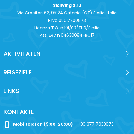
Sicilying S.r.l
Via Crociferi 62, 95124 Catania (CT) Sicilia, Italia
P.iva 0‍5017200873
Licenza T.O. n.101/S9/TUR/Sicilia
Ass. ERV n.64630084-RC17
AKTIVITÄTEN
REISEZIELE
LINKS
KONTAKTE
phone_iphone
Mobiltelefon (9:00-20:00)
+39 377 7033073