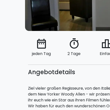
date_range
timer
leaderbo
jeden Tag
2 Tage
Einfa
Angebotdetails
Ziel vieler großen Regisseure, von den Ital
dem New Yorker Woody Allen - wir präsen
ihr euch wie ein Star aus ihren Filmen fühle
Wir haben für euch den wunderschönen O