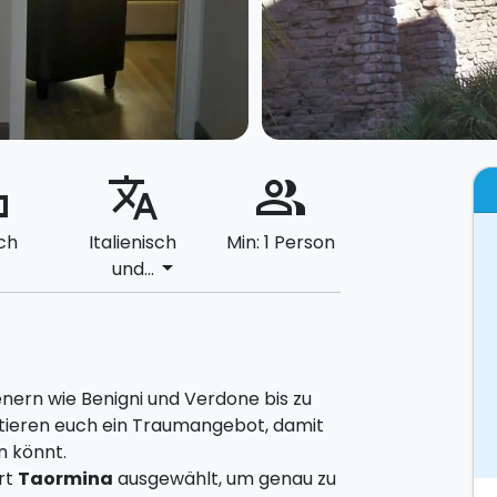
ard
translate
people_alt
ch
Italienisch
Min: 1 Person
arrow_drop_down
und...
ienern wie Benigni und Verdone bis zu
tieren euch ein Traumangebot, damit
n könnt.
rt
Taormina
ausgewählt, um genau zu