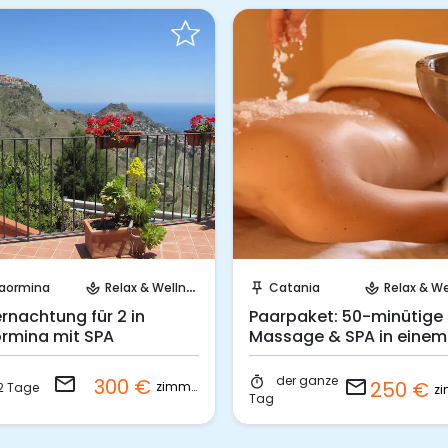
Sende eine Anfrage
Sende eine Anfrage
aormina
Relax & Wellness
Catania
Relax & Well
spa
push_pin
spa
rnachtung für 2 in
Paarpaket: 50-minütige
rmina mit SPA
Massage & SPA in einem
Luxushotel
email
der ganze
300 €
timer
email
250 €
zimmer
2 Tage
Tag