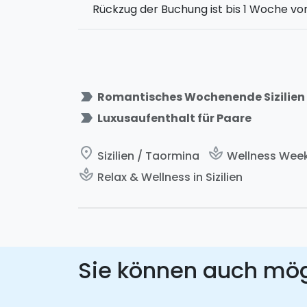
Rückzug der Buchung ist bis 1 Woche vor
label_important
Romantisches Wochenende Sizilien
label_important
Luxusaufenthalt für Paare
place
spa
Sizilien / Taormina
Wellness Weeke
spa
Relax & Wellness in Sizilien
Sie können auch mö