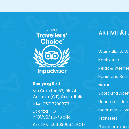
AKTIVITÄT
Weinkeller & W
Kochkurse
Relax & Wellne
Kunst und Kult
Sicilying S.r.l
Natur
Via Crociferi 62, 95124
Sport und Abe
Catania (CT) Sicilia, Italia
Urlaub mit de
P.iva 0‍5017200873
Incentive & Ev
Licenza T.O.
n.101/S9/TUR/Sicilia
Transfers
Ass. ERV n.64630084-RC17
Geschenkboxe