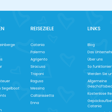
EN
REISEZIELE
LINKS
einberge
Catania
Blog
Palermo
Das Unterne
ss
Agrigento
Über uns
ur
Siracusa
So funktionier
Trapani
Werden Sie un
nteuer
Ragusa
Allgemeine
Geschäftsbe
m Segelboot
Messina
Kostenlose Re
ents
Caltanissetta
Gepäckaufbe
Enna
Catania
n