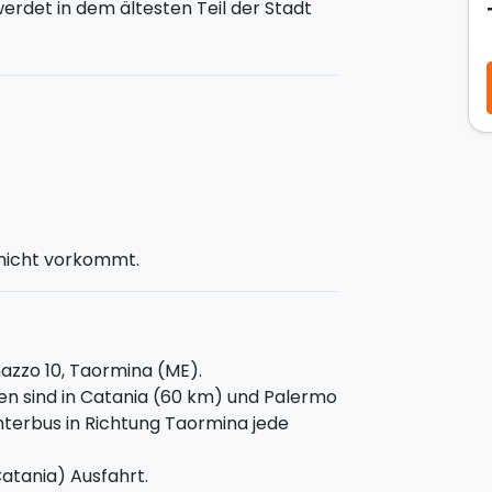
werdet in dem ältesten Teil der Stadt
umachie.
r in einem Deluxe Apartment
mit
hstück in einer der angesehensten Bars
e 50 Minuten direkt auf eurem
ren gibt es auch dazu.
em könnt ihr sein!
 nicht vorkommt.
nazzo 10, Taormina (ME).
en sind in Catania (60 km) und Palermo
nterbus in Richtung Taormina jede
atania) Ausfahrt.