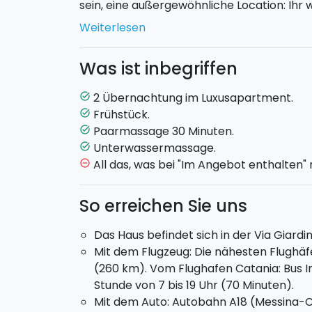
sein, eine außergewöhnliche Location: Ihr 
übernachten, in der romanischen Zone Na
Weiterlesen
Für euch:
2 Übernachtungen für ein Paa
Was ist inbegriffen
Thermalbad
und
Chromotherapie
, Frü
der Stadt und unvergesslicher Paarmassag
2 Übernachtung im Luxusapartment.
task_alt
Zimmer. Eine Flasche Prosecco mit Erdbee
Frühstück.
task_alt
Ihr träumt nicht...Hauptdarsteller von alld
Paarmassage 30 Minuten.
task_alt
Unterwassermassage.
task_alt
All das, was bei "Im Angebot enthalten"
remove_circle_outline
So erreichen Sie uns
Das Haus befindet sich in der Via Giardi
Mit dem Flugzeug: Die nähesten Flughäf
(260 km). Vom Flughafen Catania: Bus I
Stunde von 7 bis 19 Uhr (70 Minuten).
Mit dem Auto: Autobahn A18 (Messina-C