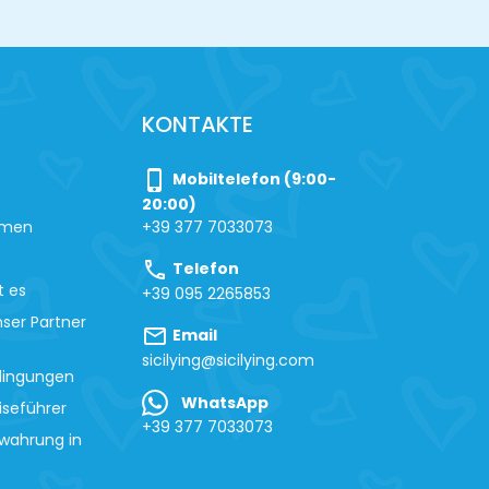
KONTAKTE
phone_iphone
Mobiltelefon (9:00-
20:00)
hmen
+39 377 7033073
call
Telefon
t es
+39 095 2265853
ser Partner
mail
Email
sicilying@sicilying.com
dingungen
WhatsApp
iseführer
+39 377 7033073
wahrung in