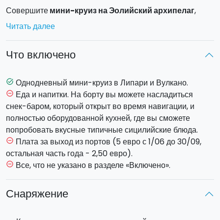
Совершите
мини-круиз на Эолийский архипелаг
,
чтобы увидеть эти прекрасные острова, каждый из
Читать далее
которых отличается друг от друга, и всего за один день
вы сможете понять особености каждого из них.
Что включено
Отправление запланировано из порта Милаццо в 9:30.
Вы отправитесь на остров
Однодневный мини-круиз в Липари и Вулкано.
task_alt
Еда и напитки. На борту вы можете насладиться
remove_circle_outline
Вулкано, где будет первая остановка
снек-баром, который открыт во время навигации, и
продолжительностью 2 часа 30 минут, во время которой
полностью оборудованной кухней, где вы сможете
вы сможете исследовать остров.
попробовать вкусные типичные сицилийские блюда.
Плата за выход из портов (5 евро с 1/06 до 30/09,
remove_circle_outline
У вас будет время, чтобы прогуляться по пляжу с
остальная часть года - 2,50 евро).
черным вулканическим песком или искупаться в Байя
Все, что не указано в разделе «Включено».
remove_circle_outline
Поненте. Самые смелые смогут подняться на Гран
Кратере делла Фосса, действующий, но в настоящее
Снаряжение
время неактивный вулкан.