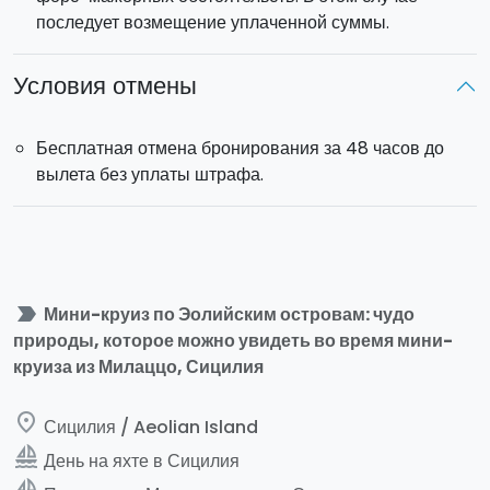
последует возмещение уплаченной суммы.
Посадка
в 9:15
Возвращение в Милаццо:
около 17:45.
Условия отмены
Максимальная вместимость
: 450 человек
Бесплатная отмена бронирования за 48 часов до
вылета без уплаты штрафа.
label_important
Мини-круиз по Эолийским островам: чудо
природы, которое можно увидеть во время мини-
круиза из Милаццо, Сицилия
place
Сицилия / Aeolian Island
sailing
День на яхте в Сицилия