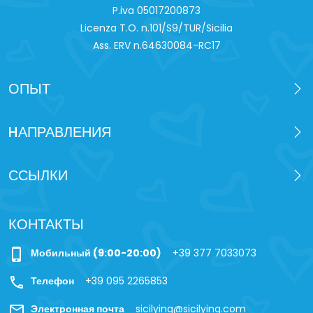
P.iva 0‍5017200873
Licenza T.O. n.101/S9/TUR/Sicilia
Ass. ERV n.64630084-RC17
ОПЫТ
HАПРАВЛЕНИЯ
ССЫЛКИ
КОНТАКТЫ
phone_iphone
Мобильный (9:00-20:00)
+39 377 7033073
call
Телефон
+39 095 2265853
mail
Электронная почта
sicilying@sicilying.com