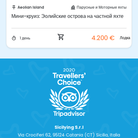
Забронируйте мгновенно!
Aeolian Island
Парусные и Моторные яхты
push_pin
sailing
Мини-круиз: Эолийские острова на частной яхте
shopping_cart
4.200 €
Лодка
1 день
timer
Sicilying S.r.l
Via Crociferi 62, 95124 Catania (CT) Sicilia, Italia