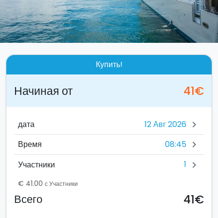
Купить!
Начиная от
41€
дата
chevron_right
08:45
Время
chevron_right
1
Участники
chevron_right
€ 41.00
с Участники
41€
Всего