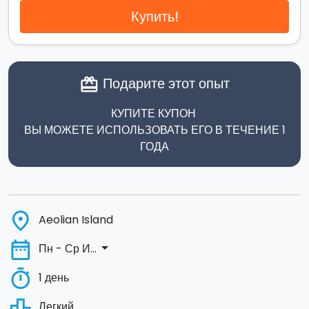
Купить!
Подарите этот опыт
card_giftcard
КУПИТЕ КУПОН
ВЫ МОЖЕТЕ ИСПОЛЬЗОВАТЬ ЕГО В ТЕЧЕНИЕ 1
ГОДА
place
Aeolian Island
date_range
arrow_drop_down
Пн - Ср И...
timer
1 день
leaderboard
Легкий