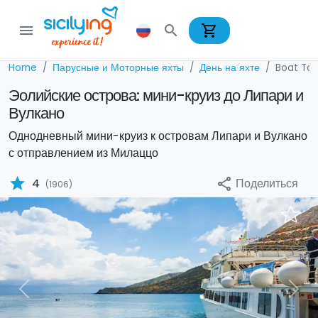
shopping_cart
menu
search
Home
Парусные и Моторные яхты
День на яхте
Boat Tou
Эолийские острова: мини-круиз до Липари и
Вулкано
Однодневный мини-круиз к островам Липари и Вулкано
с отправлением из Милаццо
star
Поделиться
4
share
(1906)
Previous
Nex