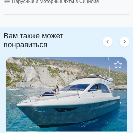
sailing
Парусные и Моторные яхты в Сицилия
Вам также может
chevron_left
chevron_right
понравиться