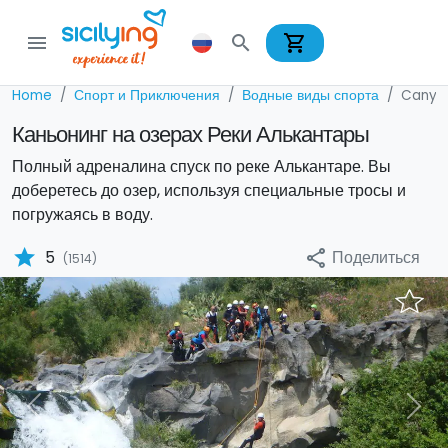
shopping_cart
menu
search
Home
Спорт и Приключения
Водные виды спорта
Canyo
Каньонинг на озерах Реки Алькантары
Полный адреналина спуск по реке Алькантаре. Вы
доберетесь до озер, используя специальные тросы и
погружаясь в воду.
star
Поделиться
5
share
(1514)
Previous
Nex