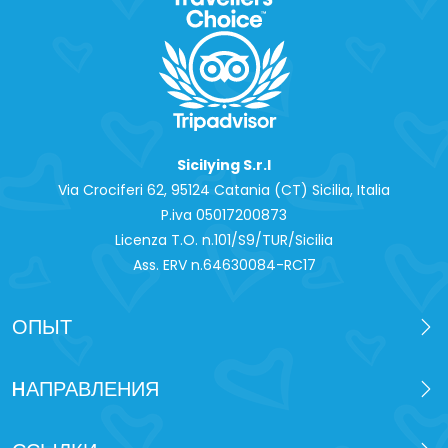
Sicilying S.r.l
Via Crociferi 62, 95124 Catania (CT) Sicilia, Italia
P.iva 0‍5017200873
Licenza T.O. n.101/S9/TUR/Sicilia
Ass. ERV n.64630084-RC17
ОПЫТ
HАПРАВЛЕНИЯ