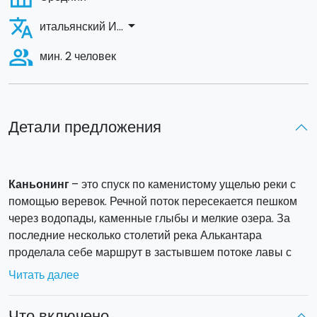
translate
arrow_drop_down
итальянский И...
people_alt
мин. 2 человек
Детали предложения
Каньонинг
– это спуск по каменистому ущелью реки с
помощью веревок. Речной поток пересекается пешком
через водопады, каменные глыбы и мелкие озера. За
последние несколько столетий река Алькантара
проделала себе маршрут в застывшем потоке лавы с
Этны, тем самым создала уникальные, единственные в
Читать далее
своем роде пейзажи.
Предложенный
маршрут
проходит через
несколько
Что включено