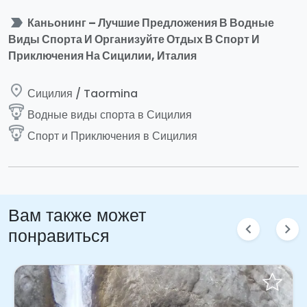
label_important
Каньонинг – Лучшие Предложения В Водные
Виды Спорта И Организуйте Отдых В Спорт И
Приключения На Сицилии, Италия
place
Сицилия / Taormina
paragliding
Водные виды спорта в Сицилия
paragliding
Спорт и Приключения в Сицилия
Вам также может
chevron_left
chevron_right
понравиться