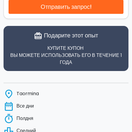
Отправить запрос!
Подарите этот опыт
card_giftcard
КУПИТЕ КУПОН
ВЫ МОЖЕТЕ ИСПОЛЬЗОВАТЬ ЕГО В ТЕЧЕНИЕ 1
ГОДА
place
Taormina
date_range
Все дни
timer
Полдня
leaderboard
Средний