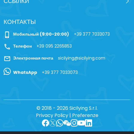
ССЫЛКИ
КОНТАКТЫ
phone_iphone
Мобильный (9:00-20:00)
+39 377 7033073
call
Телефон
+39 095 2265853
mail
Электронная почта
sicilying@sicilying.com
WhatsApp
+39 377 7033073
© 2018 - 2026 Sicilying S.r.l.
Privacy Policy
|
Preferenze