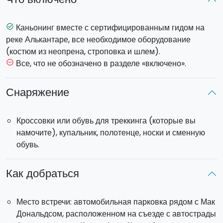
озер
, в которых можно будет искупаться, а так же
прыгнуть в воду с лавовых скал.
Каньонинг вместе с сертифицированным гидом на
task_alt
В начале экскурсии участникам предоставят все
реке Алькантаре, все необходимое оборудование
необходимое оборудование:
костюм из неопрена,
(костюм из неопрена, строповка и шлем).
строповку и шлем
. Помимо этого каждый участник
Все, что не обозначено в разделе «включено».
remove_circle_outline
должен будет иметь при себе:
кроссовки или обувь
для треккинга (которые вы намочите)
, купальник,
Снаряжение
полотенце, носки и сменную обувь. Далее вас ждет
небольшой брифинг, в ходе которого вы узнаете о
Кроссовки или обувь для треккинга (которые вы
технике безопасности и технике спуска на веревке, а так
намочите), купальник, полотенце, носки и сменную
же каждый участник лично попробует ее применить.
обувь.
Продолжительность пешей экскурсии:
приблизительно 3 часа.
Как добраться
Место встречи: автомобильная парковка рядом с Мак
Дональдсом, расположенном на съезде с автострады