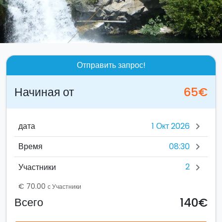
Отправить запрос!
Начиная от
65€
дата
chevron_right
08:30
Время
chevron_right
2
Участники
chevron_right
€ 70.00
с Участники
140€
Всего