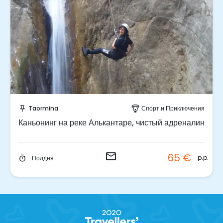
Отправить запрос!
Taormina
Спорт и Приключения
push_pin
paragliding
Каньонинг на реке Алькантаре, чистый адреналин
email
65 €
p.p.
Полдня
timer