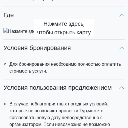
Мессины до Сиракуз и внушительным вулканом Этна.
Где
Около 18:00 вы вернетесь в ваш отель.
Нажмите здесь,
чтобы открыть карту
Этот тур производится на микроавтобус или
минивэне.
Условия бронирования
Пикап
в Катании и соседних муниципалитетах включен
в стоимость и происходит около 8
:30
утра.
Для бронирования необходимо полностью оплатить
стоимость услуги.
Условия пользования предложением
В случае неблагоприятных погодных условий,
которые не позволяют провести Тур,можете
согласовать новую дату непосредственно с
организатором. Если невозможно не возможно