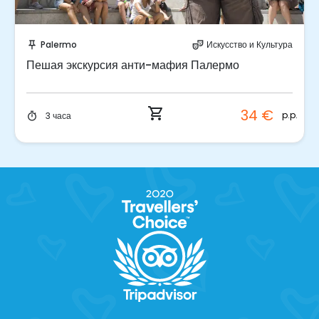
Забронируйте мгновенно!
Palermo
Искусство и Культура
push_pin
theater_comedy
Пешая экскурсия анти-мафия Палермо
shopping_cart
34 €
p.p.
3 часа
timer