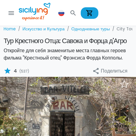
shopping_cart
menu
search
Home
Искусство и Культура
Однодневные туры
City Tour
Тур Крестного Отца: Савока и Форца д'Агро
Откройте для себя знаменитые места главных героев
фильма "Крестноый отец" Фрэнсиса Форда Копполы.
star
Поделиться
4
share
(537)
Previous
Nex