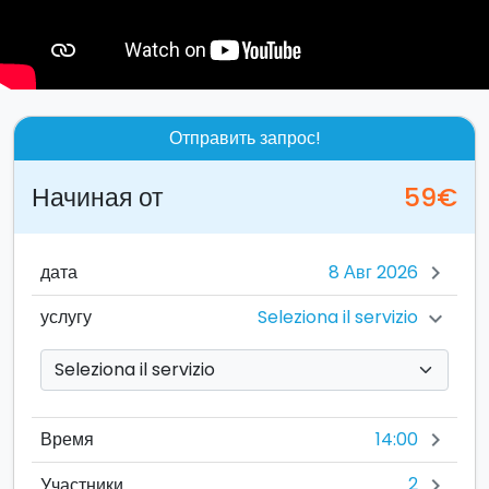
Отправить запрос!
Начиная от
59€
дата
chevron_right
Seleziona il servizio
услугу
chevron_right
14:00
Время
chevron_right
2
Участники
chevron_right