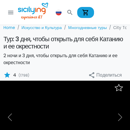
shopping_cart
menu
search
Home
Искусство и Культура
Многодневные туры
City Tou
Тур: 3 дня, чтобы открыть для себя Катанию
и ее окрестности
2 ночи и 3 дня, чтобы открыть для себя Катанию и ее
окрестности
star
Поделиться
4
share
(1798)
Previous
Nex