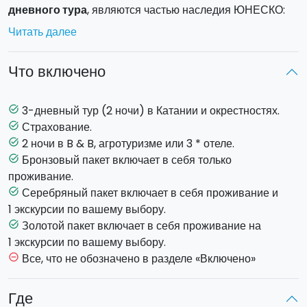
дневного тура
, являются частью наследия ЮНЕСКО:
греческие руины
Таормины
; Этна, самый высокий
Читать далее
действующий вулкан в Европе и изумительное
восточное побережье
.
Что включено
Выберите города, которые вы хотите посетить, и виды
активности:
3-дневный тур (2 ночи) в Катании и окрестностях.
task_alt
Страхование.
task_alt
КАТАНИЯ
2 ночи в B & B, агротуризме или 3 * отеле.
task_alt
На протяжении веков Катания переживала
Бронзовый пакет включает в себя только
task_alt
доминирования различных народов, она была
проживание.
разрушена и восстановлена 7 раз после землетрясений
Серебряный пакет включает в себя проживание и
task_alt
и извержений вулканов. Исторический центр Катании,
1 экскурсии по вашему выбору.
богатый церквями, площадями и памятниками, с 2002
Золотой пакет включает в себя проживание на
task_alt
года является частью наследия ЮНЕСКО благодаря
1 экскурсии по вашему выбору.
своему красивому стилю барокко. Откройте для себя
Все, что не обозначено в разделе «Включено»
remove_circle_outline
лучшие мероприятия: кулинарный тур по улицам
исторического центра Катании; экскурсия на лодке по
Где
побережью Ачитрецца; кулинарные курсы; экскурсия с