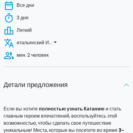
date_range
Все дни
timer
3 дня
leaderboard
Легкий
translate
arrow_drop_down
итальянский И...
people_alt
мин. 2 человек
Детали предложения
Если вы хотите
полностью узнать Катанию
и стать
главным героем впечатлений, воспользуйтесь этой
возможностью, чтобы сделать свое путешествие
уникальным! Места, которые вы посетите во время
3-