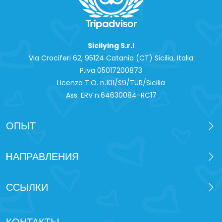
Пакет БРОНЗОВЫЙ
: ночлег в B&B.
Пакет СЕРЕБРЯНЫЙ
ночлег в B&B, агротуризме или
Sicilying S.r.l
отеле 3*б завтраки, 1 экскурсии на выбор.
Via Crociferi 62, 95124 Catania (CT) Sicilia, Italia
Пакет ЗОЛОТОЙ
: ночлег в B&B, агротуризме или отеле 3
*, полупансион (напитки не включены), 1 экскурсии на
P.iva 0‍5017200873
ваш выбор
Licenza T.O. n.101/S9/TUR/Sicilia
Ass. ERV n.64630084-RC17
ОПЫТ
HАПРАВЛЕНИЯ
ССЫЛКИ
КОНТАКТЫ