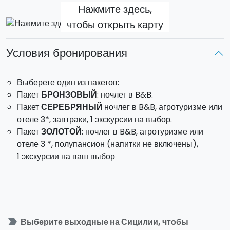
Нажмите здесь,
гидом-вулканологом на гору Этна (1,10 часа от Катании).
чтобы открыть карту
Этна - величественный действующий вулкан,
доминирующий над островом с высоты 3.350 метров.
По сей день его извержения очаровывают и
Условия бронирования
продолжают изменять окружающий ландшафт.
Выберете один из пакетов:
Выбирите чем бы вы хотели заняться на Этне:
Пакет
БРОНЗОВЫЙ
: ночлег в B&B.
Пакет
СЕРЕБРЯНЫЙ
ночлег в B&B, агротуризме или
Джип тур
отеле 3*, завтраки, 1 экскурсии на выбор.
Поездка по канатной дороге на высоту 2900 м
Пакет
ЗОЛОТОЙ
: ночлег в B&B, агротуризме или
Горный велосипедный тур
отеле 3 *, полупансион (напитки не включены),
Трекинг
1 экскурсии на ваш выбор
Дегустация вин на винодельне
Частный тур на вертолете
ТАОРМИНА - 45 мин езды от Катании
Основана в 358 г. до н.э. Таормина всегда была местом
аристократов и художников, которые на протяжении
label_important
Выберите выходные на Сицилии, чтобы