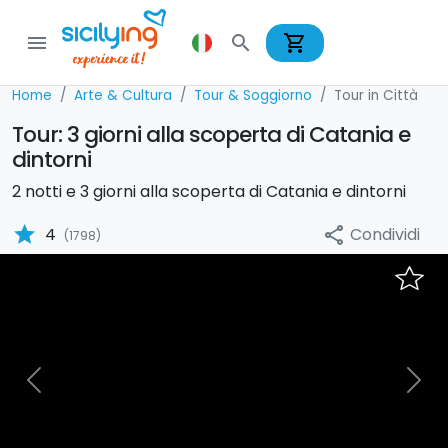
shopping_cart
menu
search
Home
Arte & Cultura
Tour & Soggiorno
Tour in Città
Tour: 3 giorni alla scoperta di Catania e
dintorni
2 notti e 3 giorni alla scoperta di Catania e dintorni
star
Condividi
4
share
(1798)
Previous
Nex