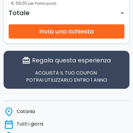
€ 59,00
per Partecipanti
-
Totale
Invia una richiesta
Regala questa esperienza
card_giftcard
ACQUISTA IL TUO COUPON
POTRAI UTILIZZARLO ENTRO 1 ANNO
place
Catania
date_range
Tutti i giorni