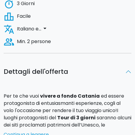
timer
3 Giorni
leaderboard
Facile
translate
arrow_drop_down
Italiano e...
people_alt
Min. 2 persone
Dettagli dell'offerta
Per te che vuoi
vivere a fondo Catania
ed essere
protagonista di entusiasmanti esperienze, cogli al
volo l'occasione per rendere il tuo viaggio unico!I
luoghi protagonisti del
Tour di 3 giorni
saranno alcuni
dei siti proclamati patrimoni dell’Unesco, le
testimonianze greche di
Taormina
, l'Etna, il vulcano
Continua a leggere