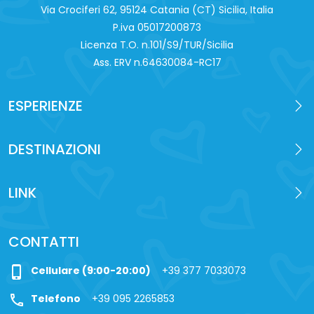
Via Crociferi 62, 95124 Catania (CT) Sicilia, Italia
Pacchetto SILVER
: pernottamento in B&B,
P.iva 0‍5017200873
Agriturismo o Hotel 3*; Colazione, 1 Esperienza a
Licenza T.O. n.101/S9/TUR/Sicilia
scelta.
Ass. ERV n.64630084-RC17
Pacchetto GOLD
: pernottamento in B&B,
Agriturismo o Hotel 3*, Mezza pensione (bevande
non incluse), 1 esperienza a scelta.
ESPERIENZE
DESTINAZIONI
LINK
CONTATTI
phone_iphone
Cellulare (9:00-20:00)
+39 377 7033073
call
Telefono
+39 095 2265853