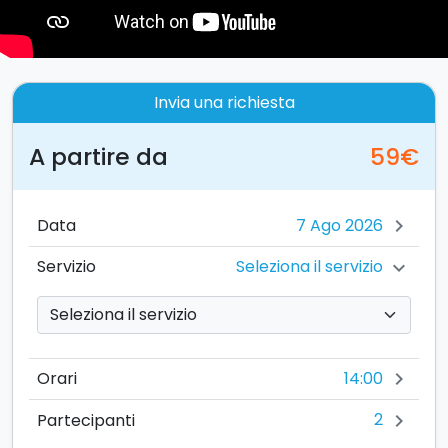
Invia una richiesta
A partire da
59€
Data
chevron_right
Seleziona il servizio
Servizio
chevron_right
14:00
Orari
chevron_right
2
Partecipanti
chevron_right