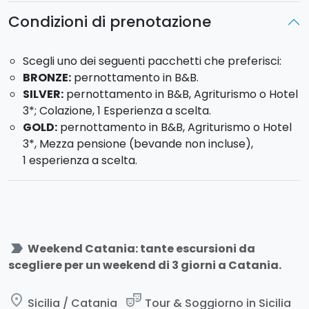
emozionano e continuano a modificare
Condizioni di prenotazione
incessantemente il paesaggio circostante.
Scegli uno dei seguenti pacchetti che preferisci:
Scopri le migliori esperienze da vivere sull'Etna:
BRONZE:
pernottamento in B&B.
SILVER:
pernottamento in B&B, Agriturismo o Hotel
Tour in Jeep
3*; Colazione, 1 Esperienza a scelta.
Tour in funivia a 2.900 mt
GOLD:
pernottamento in B&B, Agriturismo o Hotel
Bike Tour ad Alta Quota
3*, Mezza pensione (bevande non incluse),
Trekking
1 esperienza a scelta.
Degustazione di vini in cantina
Tour privato in Elicottero
TAORMINA - 45 min da Catania
Fondata nel 358 a.C., da sempre è meta di
aristocratici e artisti che contribuirono a diffonderne
label_important
Weekend Catania: tante escursioni da
l’immagine di bellezza e mondanità. Da non perdere
scegliere per un weekend di 3 giorni a Catania.
la visita del Teatro Greco, l’Isola Bella e una
passeggiata lungo il caratteristico Corso Umberto.
place
theater_comedy
Sicilia / Catania
Tour & Soggiorno in Sicilia