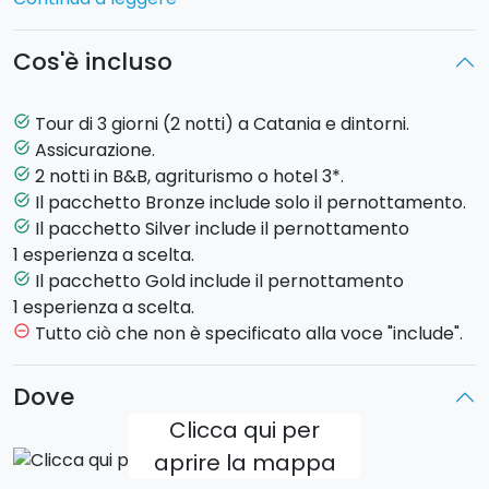
attivo più alto d’Europa e lo splendido
mare della
costa orientale
.
Cos'è incluso
Scegli le città che vuoi visitare e le esperienze da
vivere:
Tour di 3 giorni (2 notti) a Catania e dintorni.
task_alt
Assicurazione.
task_alt
CATANIA
2 notti in B&B, agriturismo o hotel 3*.
task_alt
Nel corso dei secoli è stata oggetto delle più svariate
Il pacchetto Bronze include solo il pernottamento.
task_alt
dominazioni, distrutta e per 7 volte ricostruita a
Il pacchetto Silver include il pernottamento
task_alt
seguito di terremoti ed eruzioni vulcaniche. Il centro
1 esperienza a scelta.
storico di Catania, ricco di chiese, piazze e
Il pacchetto Gold include il pernottamento
task_alt
monumenti, è patrimonio dell’UNESCO dal 2002,
1 esperienza a scelta.
grazie alla sua splendida testimonianza barocca.
Tutto ciò che non è specificato alla voce "include".
remove_circle_outline
Scopri le migliori esperienze da vivere a Catania
Street food tour per il centro storico Tour in barca
Dove
lungo la costa di Acitrezza o Cooking class Tour
Clicca qui per
privato con guida locale Etna -1,10 h da Catania L’Etna,
aprire la mappa
maestoso vulcano sempre attivo, domina l’isola dai
suoi 3.350 mt di altezza. Ancora oggi le sue eruzioni