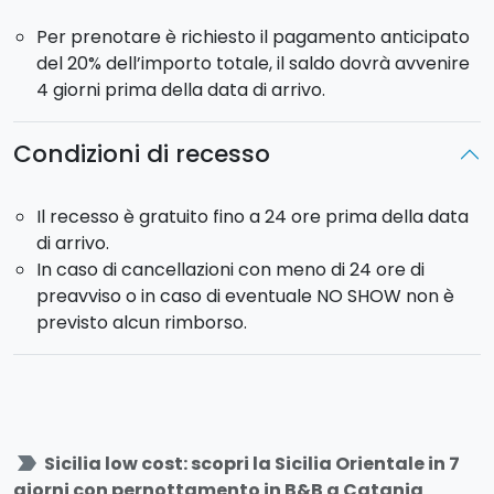
fuoristrada andrete alla scoperta di antiche colate
Per prenotare è richiesto il pagamento anticipato
laviche, grotte e visiterete la maestosa Valle del
del 20% dell’importo totale, il saldo dovrà avvenire
Bove insieme ad una guida naturalistica esperta.
4 giorni prima della data di arrivo.
GIORNO 5
Condizioni di recesso
Colazione in b&b e giornata libera.
Ecco alcuni dei nostri suggerimenti sulle attività da
fare:
Il recesso è gratuito fino a 24 ore prima della data
di arrivo.
Tour guidato di Siracusa e Noto
In caso di cancellazioni con meno di 24 ore di
Tour in gommone a Siracusa
preavviso o in caso di eventuale NO SHOW non è
Lezione di cucina sulla cassata siciliana
previsto alcun rimborso.
Tour a cavallo tra le campagne siracusane
GIORNO 6
Colazione in b&b.
Lezione di cucina a Taormina sui cannoli
label_important
Sicilia low cost: scopri la Sicilia Orientale in 7
siciliani
:
imparerete tutti i segreti del dolce
giorni con pernottamento in B&B a Catania