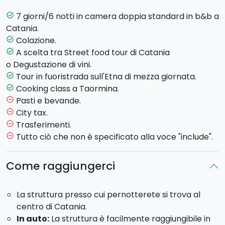
Ecco il programma:
7 giorni/6 notti in camera doppia standard in b&b a
task_alt
GIORNO 1
Catania.
Colazione.
task_alt
Check-in in b&b e sistemazione in camera doppia.
A scelta tra Street food tour di Catania
task_alt
Serata libera.
o Degustazione di vini.
GIORNO 2
Tour in fuoristrada sull'Etna di mezza giornata.
task_alt
Cooking class a Taormina.
task_alt
Colazione in b&b.
Pasti e bevande.
remove_circle_outline
Scegliete una tra le seguenti attività gastronomiche
City tax.
remove_circle_outline
(il pacchetto ne include solo una, ma è possibile
Trasferimenti.
remove_circle_outline
aggiungere anche l'altra come extra per un altro
Tutto ciò che non è specificato alla voce "include".
remove_circle_outline
giorno):
Come raggiungerci
Street Food Tour di Catania
:
accompagnati
dalla vostra guida locale, scoprirete i mercati
La struttura presso cui pernotterete si trova al
popolari e le piazze del centro cittadino
centro di Catania.
degustando il migliore street food della città.
In auto:
La struttura è facilmente raggiungibile in
Degustazione di vini in cantina sull'Etna
: