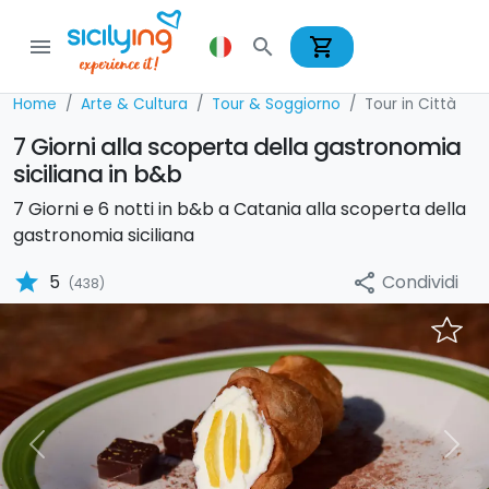
shopping_cart
menu
search
Home
Arte & Cultura
Tour & Soggiorno
Tour in Città
7 Giorni alla scoperta della gastronomia
siciliana in b&b
7 Giorni e 6 notti in b&b a Catania alla scoperta della
gastronomia siciliana
star
Condividi
5
share
(438)
Previous
Nex