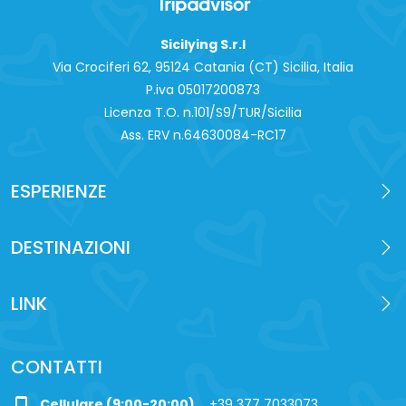
Sicilying S.r.l
Via Crociferi 62, 95124 Catania (CT) Sicilia, Italia
P.iva 0‍5017200873
Licenza T.O. n.101/S9/TUR/Sicilia
Ass. ERV n.64630084-RC17
ESPERIENZE
DESTINAZIONI
LINK
CONTATTI
Cellulare (9:00-20:00)
+39 377 7033073