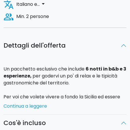
translate
arrow_drop_down
Italiano e...
people_alt
Min. 2 persone
Dettagli dell'offerta
Un pacchetto esclusivo che include
6 notti in b&b e 3
esperienze,
per godervi un po' di relax e le tipicità
gastronomiche del territorio.
Per voi che volete vivere a fondo la Sicilia ed essere
protagonisti di entusiasmanti esperienze
Continua a leggere
gastronomiche, cogliete al volo la nostra proposta 7
giorni/6 notti in b&b al centro di Catania!
Cos'è incluso