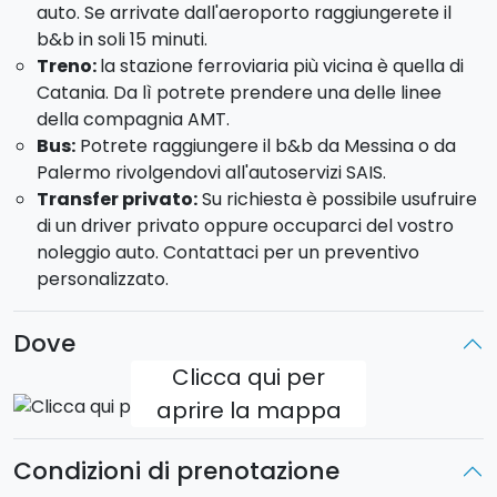
auto. Se arrivate dall'aeroporto raggiungerete il
visiterete le vigne e la barricaia di una delle
b&b in soli 15 minuti.
cantine adagiate ai piedi dell'Etna. Degusterete il
Treno:
la stazione ferroviaria più vicina è quella di
vino prodotto in azienda accompagnato da
Catania. Da lì potrete prendere una delle linee
prodotti locali.
della compagnia AMT.
GIORNO 3
Bus:
Potrete raggiungere il b&b da Messina o da
Palermo rivolgendovi all'autoservizi SAIS.
Colazione in b&b e giornata libera.
Transfer privato:
Su richiesta è possibile usufruire
Ecco alcuni dei nostri suggerimenti su come
di un driver privato oppure occuparci del vostro
trascorrere questo giorno di relax:
noleggio auto. Contattaci per un preventivo
personalizzato.
Visita guidata di Ragusa e Modica
Visita di un frantoio a Siracusa
Escursione in barca a vela lungo la riviera dei
Dove
Ciclopi.
Clicca qui per
GIORNO 4
aprire la mappa
Colazione in b&b.
Condizioni di prenotazione
Tour sull'Etna in fuoristrada di mezza
giornata
:
dopo il pick-in b&b, a bordo del