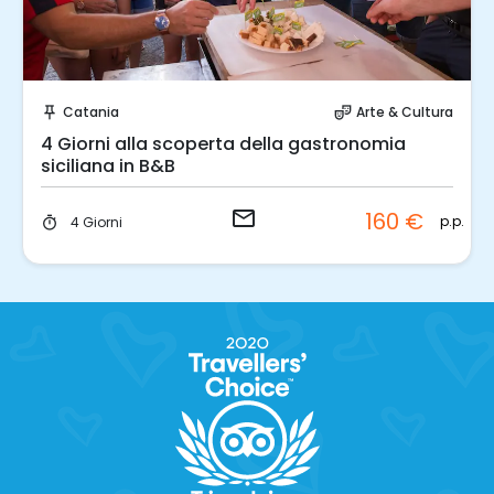
Invia una richiesta!
Catania
Arte & Cultura
push_pin
theater_comedy
4 Giorni alla scoperta della gastronomia
siciliana in B&B
email
160 €
p.p.
4 Giorni
timer