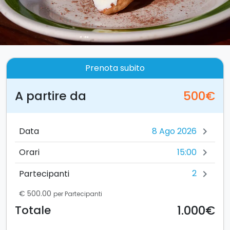
Prenota subito
A partire da
500€
Data
chevron_right
15:00
Orari
chevron_right
2
Partecipanti
chevron_right
€ 500.00
per Partecipanti
1.000€
Totale