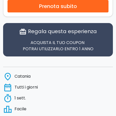
Prenota subito
Regala questa esperienza
card_giftcard
ACQUISTA IL TUO COUPON
POTRAI UTILIZZARLO ENTRO 1 ANNO
place
Catania
date_range
Tutti i giorni
timer
1 sett.
leaderboard
Facile