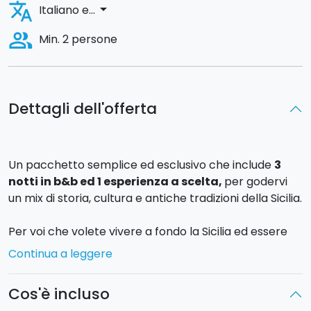
translate
arrow_drop_down
Italiano e...
people_alt
Min. 2 persone
Dettagli dell'offerta
Un pacchetto semplice ed esclusivo che include
3
notti in b&b ed 1 esperienza a scelta,
per godervi
un mix di storia, cultura e antiche tradizioni della Sicilia.
Per voi che volete vivere a fondo la Sicilia ed essere
protagonisti di coinvolgenti esperienze culturali,
Continua a leggere
cogliete al volo la nostra proposta 4 giorni/3 notti in
b&b al centro di Catania!
Cos'è incluso