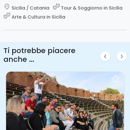
place
theater_comedy
Sicilia / Catania
Tour & Soggiorno in Sicilia
theater_comedy
Arte & Cultura in Sicilia
Ti potrebbe piacere
chevron_left
chevron_right
anche ...