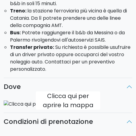
b&b in soli 15 minuti.
Naumachie, gli edifici di architettura gotico
Treno:
la stazione ferroviaria più vicina è quella di
siciliana lungo il corso Umberto e Isola Bella.
Catania. Da lì potrete prendere una delle linee
Siracusa:
visiterete la splendida Ortigia con il
della compagnia AMT.
Tempio di Apollo, la fontana di Diana e la fonte
Bus:
Potrete raggiungere il b&b da Messina o da
Aretusa, il Duomo, Castello Maniace ed infine
Palermo rivolgendovi all'autoservizi SAIS.
Porto Grande.
Transfer privato:
Su richiesta è possibile usufruire
GIORNO 3
di un driver privato oppure occuparci del vostro
noleggio auto. Contattaci per un preventivo
Giornata libera.
personalizzato.
Ecco alcuni dei nostri suggerimenti su come
trascorrere questo giorno di relax:
Dove
Tour in Jeep sull'Etna di mezza giornata;
Clicca qui per
Degustazione in cantina sull'Etna;
aprire la mappa
Tour in barca a vela alla scoperta della Riviera dei
Ciclopi.
Condizioni di prenotazione
GIORNO 4
Check-out e fine servizi.