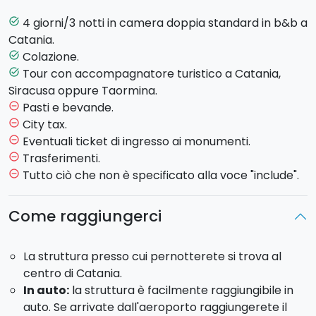
Ecco il programma:
4 giorni/3 notti in camera doppia standard in b&b a
task_alt
GIORNO 1
Catania.
Colazione.
task_alt
Check-in in b&b e sistemazione in camera doppia.
Tour con accompagnatore turistico a Catania,
task_alt
Serata libera.
Siracusa oppure Taormina.
GIORNO 2
Pasti e bevande.
remove_circle_outline
City tax.
remove_circle_outline
Colazione.
Eventuali ticket di ingresso ai monumenti.
remove_circle_outline
Un tour con guida locale a scelta tra (il pacchetto ne
Trasferimenti.
remove_circle_outline
include solo uno, ma è possibile programmarne un
Tutto ciò che non è specificato alla voce "include".
remove_circle_outline
altro come extra per un'altra giornata):
Come raggiungerci
Catania:
visiterete il centro storico di Catania:
Piazza Duomo e la famosa pescheria, via
La struttura presso cui pernotterete si trova al
Crociferi con le sue chiese barocche, via Etnea,
centro di Catania.
Piazza Stesicoro e l'Anfiteatro Romano, Villa
In auto:
la struttura è facilmente raggiungibile in
Bellini ed infine Piazza Teatro Massimo.
auto. Se arrivate dall'aeroporto raggiungerete il
Taormina:
scoprirete Corso Umberto, le