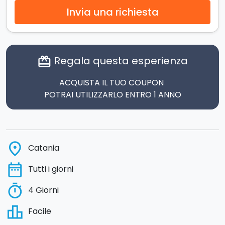
Invia una richiesta
Regala questa esperienza
card_giftcard
ACQUISTA IL TUO COUPON
POTRAI UTILIZZARLO ENTRO 1 ANNO
place
Catania
date_range
Tutti i giorni
timer
4 Giorni
leaderboard
Facile