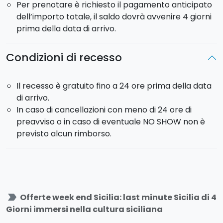
Per prenotare è richiesto il pagamento anticipato
La struttura nella quale pernotterete è un b&b e si
dell’importo totale, il saldo dovrà avvenire 4 giorni
trova al centro di Catania. E' prevista la sistemazione
prima della data di arrivo.
in camera doppia con prima colazione inclusa.
Check in:
dalle 15:00 -
Check-out
fino alle ore 11:00
Condizioni di recesso
Voglia di
noleggiare un auto
in totale libertà?
Contattaci
oppure
prenotala direttamente
Il recesso è gratuito fino a 24 ore prima della data
online
!
di arrivo.
In caso di cancellazioni con meno di 24 ore di
preavviso o in caso di eventuale NO SHOW non è
previsto alcun rimborso.
label_important
Offerte week end Sicilia: last minute Sicilia di 4
Giorni immersi nella cultura siciliana