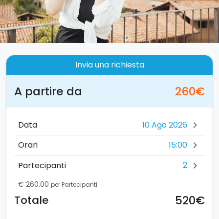
Invia una richiesta
A partire da
260€
Data
chevron_right
15:00
Orari
chevron_right
2
Partecipanti
chevron_right
€ 260.00
per Partecipanti
520€
Totale