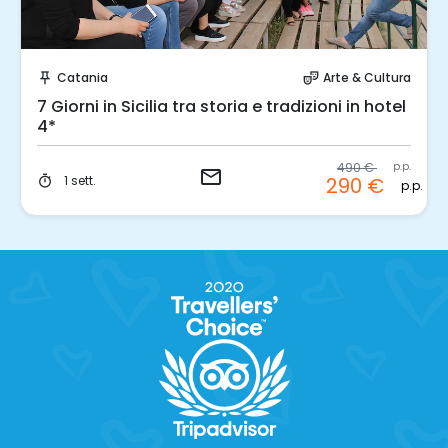
Invia una richiesta!
Catania
Arte & Cultura
push_pin
theater_comedy
7 Giorni in Sicilia tra storia e tradizioni in hotel
4*
490 €
p.p.
email
1 sett.
290 €
timer
p.p.