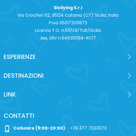
Sicilying S.r.l
Via Crociferi 62, 95124 Catania (CT) Sicilia, Italia
P.iva 0‍5017200873
Licenza T.O. n.101/S9/TUR/Sicilia
Ass. ERV n.64630084-RC17
ESPERIENZE
DESTINAZIONI
LINK
CONTATTI
phone_iphone
Cellulare (9:00-20:00)
+39 377 7033073