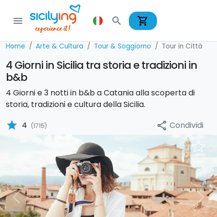
shopping_cart
menu
search
Home
Arte & Cultura
Tour & Soggiorno
Tour in Città
4 Giorni in Sicilia tra storia e tradizioni in
b&b
4 Giorni e 3 notti in b&b a Catania alla scoperta di
storia, tradizioni e cultura della Sicilia.
star
Condividi
4
share
(1715)
Previous
Nex