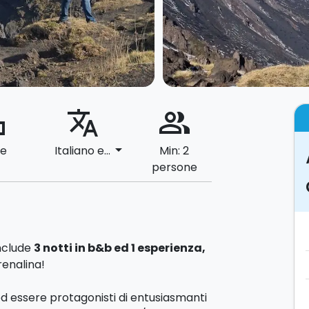
ard
translate
people_alt
arrow_drop_down
le
Italiano e...
Min: 2
persone
nclude
3 notti in b&b ed 1 esperienza,
renalina!
 ed essere protagonisti di entusiasmanti