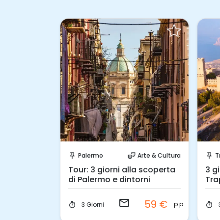
hiesta!
Invia una richiesta!
Arte & Cultura
Palermo
Arte & Cultura
T
push_pin
theater_comedy
push_pin
ana in
Tour: 3 giorni alla scoperta
3 g
di Palermo e dintorni
Tra
email
269 €
59 €
p.p.
p.p.
3 Giorni
timer
timer