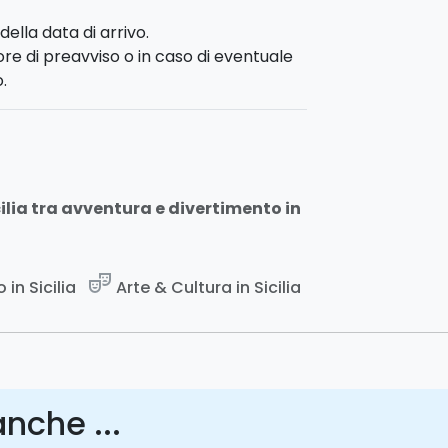
della data di arrivo.
ore di preavviso o in caso di eventuale
.
icilia tra avventura e divertimento in
theater_comedy
in Sicilia
Arte & Cultura in Sicilia
nche ...