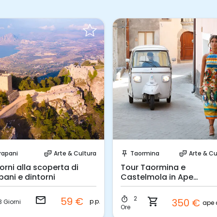
Invia una richiesta!
Prenota Subito!
rapani
Arte & Cultura
Taormina
Arte & Cu
theater_comedy
push_pin
theater_comedy
iorni alla scoperta di
Tour Taormina e
pani e dintorni
Castelmola in Ape
Calessino
email
2
59 €
timer
shopping_cart
350 €
p.p.
3 Giorni
Ore