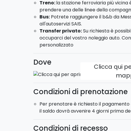
Treno:
la stazione ferroviaria più vicina 
prendere una delle linee della compagn
Tour ai crateri sommitali dell'Etna;
Bus:
Potrete raggiungere il b&b da Mess
Tour in quad alla Valle dell'Alcantara;
all'autoservizi SAIS.
Prima prova di immersione ad Acitrezza
Transfer privato:
Su richiesta è possibi
GIORNO 4
occuparci del vostro noleggio auto. Con
personalizzato
Check-out e fine servizi.
La struttura nella quale pernotterete è un b
prevista la sistemazione in camera doppia
Dove
Clicca qui pe
Check in:
dalle 15:00 -
Check-out
fino alle
map
Voglia di
noleggiare un auto
in totale lib
direttamente online
!
Condizioni di prenotazione
Per prenotare è richiesto il pagamento 
il saldo dovrà avvenire 4 giorni prima del
Condizioni di recesso