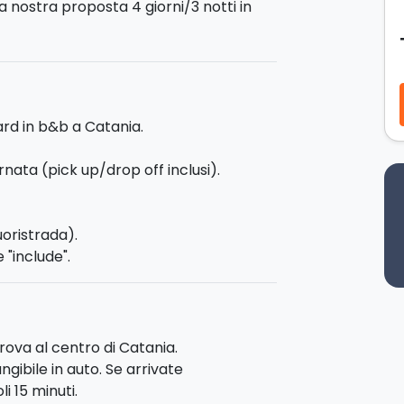
a nostra proposta 4 giorni/3 notti in
rd in b&b a Catania.
ra doppia.
rnata (pick up/drop off inclusi).
uoristrada).
 "include".
za giornata
:
dopo il pick-in hotel, a
rta di antiche colate laviche, grotte e
sieme ad una guida naturalistica.
rova al centro di Catania.
gibile in auto. Se arrivate
i 15 minuti.
me trascorrere questo giorno di relax: