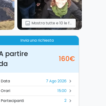
Mostra tutte e 10 le foto
image
Invia una richiesta
A partire
160€
da
Data
chevron_right
15:00
Orari
chevron_right
2
Partecipanti
chevron_right