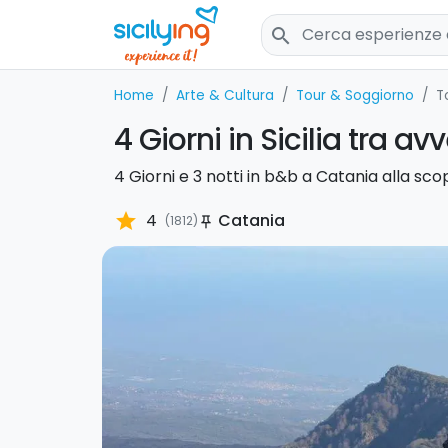
search
Home
Arte & Cultura
Tour & Soggiorno
T
4 Giorni in Sicilia tra a
4 Giorni e 3 notti in b&b a Catania alla sco
star
4
Catania
(1812)
push_pin