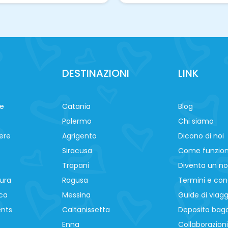
DESTINAZIONI
LINK
ne
Catania
Blog
Palermo
Chi siamo
ere
Agrigento
Dicono di noi
Siracusa
Come funzio
Trapani
Diventa un no
ura
Ragusa
Termini e cond
ca
Messina
Guide di viagg
ents
Caltanissetta
Deposito baga
Enna
Collaborazioni