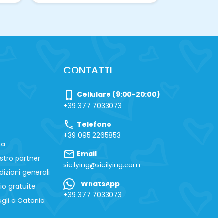
CONTATTI
phone_iphone
Cellulare (9:00-20:00)
+39 377 7033073
call
Telefono
+39 095 2265853
na
mail
Email
stro partner
sicilying@sicilying.com
izioni generali
WhatsApp
io gratuite
+39 377 7033073
gli a Catania