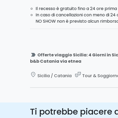
Il recesso è gratuito fino a 24 ore prima 
In caso di cancellazioni con meno di 24 
NO SHOW non è previsto alcun rimborso
label_important
Offerte viaggio Sicilia: 4 Giorni in S
b&b Catania via etnea
place
theater_comedy
Sicilia / Catania
Tour & Soggiorno 
Ti potrebbe piacere a