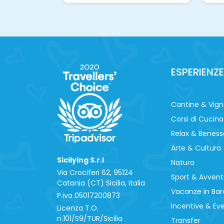
ESPERIENZE
Cantine & Vig
Corsi di Cucina
Relax & Beness
Arte & Cultura
Sicilying S.r.l
Natura
Via Crociferi 62, 95124
Sport & Avvent
Catania (CT) Sicilia, Italia
Vacanze in Bar
P.iva 0‍5017200873
Incentive & Ev
Licenza T.O.
n.101/S9/TUR/Sicilia
Transfer