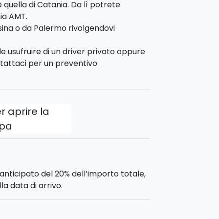
è quella di Catania. Da lì potrete
ia AMT.
ina o da Palermo rivolgendovi
.
le usufruire di un driver privato oppure
tattaci per un preventivo
&b e si trova al centro di Catania. E'
 con prima colazione inclusa.
r aprire la
 ore 11:00
pa
ertà?
Contattaci
oppure
prenotala
anticipato del 20% dell’importo totale,
la data di arrivo.