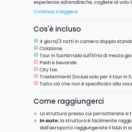
esperienze adrenaliniche, cogliete al volo l
b&b al centro di Catania!
Continua a leggere
Ecco il programma:
Cos'è incluso
GIORNO 1
4 giorni/3 notti in camera doppia standa
task_alt
Colazione.
task_alt
Check-in in b&b e sistemazione in came
Tour in fuoristrada sull'Etna di mezza gio
task_alt
Serata libera.
Pasti e bevande.
remove_circle_outline
GIORNO 2
City tax.
remove_circle_outline
Trasferimenti (inclusi solo per il tour in f
remove_circle_outline
Colazione in hotel.
Tutto ciò che non è specificato alla voce
remove_circle_outline
Tour sull'Etna in fuoristrada di mez
bordo del fuoristrada andrete alla scope
Come raggiungerci
visiterete la magnifica Valle del Bove in
GIORNO 3
La struttura presso cui pernotterete si t
In auto:
la struttura è facilmente raggiun
Giornata libera.
dall'aeroporto raggiungerete il b&b in sol
Ecco alcuni dei nostri suggerimenti su co