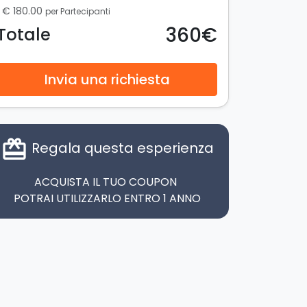
€ 180.00
per Partecipanti
360€
Totale
Invia una richiesta
card_giftcard
Regala questa esperienza
ACQUISTA IL TUO COUPON
POTRAI UTILIZZARLO ENTRO 1 ANNO