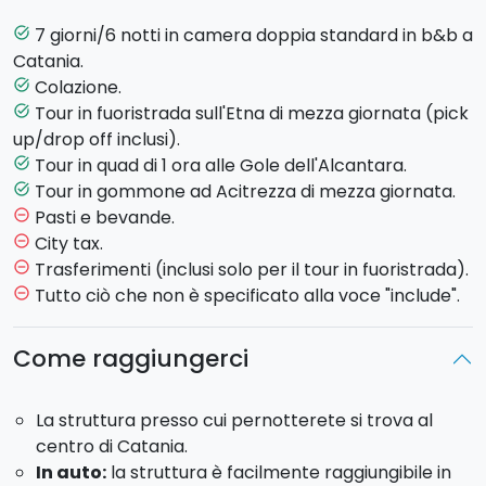
Ecco il programma:
7 giorni/6 notti in camera doppia standard in b&b a
task_alt
GIORNO 1
Catania.
Colazione.
task_alt
Check-in in b&b e sistemazione in camera doppia.
Tour in fuoristrada sull'Etna di mezza giornata (pick
task_alt
Serata libera.
up/drop off inclusi).
GIORNO 2
Tour in quad di 1 ora alle Gole dell'Alcantara.
task_alt
Tour in gommone ad Acitrezza di mezza giornata.
task_alt
Colazione in b&b.
Pasti e bevande.
remove_circle_outline
Tour sull'Etna in fuoristrada di mezza
City tax.
remove_circle_outline
giornata
:
dopo il pick-up in b&b, a bordo del
Trasferimenti (inclusi solo per il tour in fuoristrada).
remove_circle_outline
fuoristrada andrete alla scoperta di antiche colate
Tutto ciò che non è specificato alla voce "include".
remove_circle_outline
laviche, grotte e visiterete la maestosa Valle del
Bove insieme ad una guida naturalistica esperta.
Come raggiungerci
GIORNO 3
La struttura presso cui pernotterete si trova al
Colazione in b&b e giornata libera.
centro di Catania.
Ecco alcuni dei nostri suggerimenti sulle attività da
In auto:
la struttura è facilmente raggiungibile in
fare: