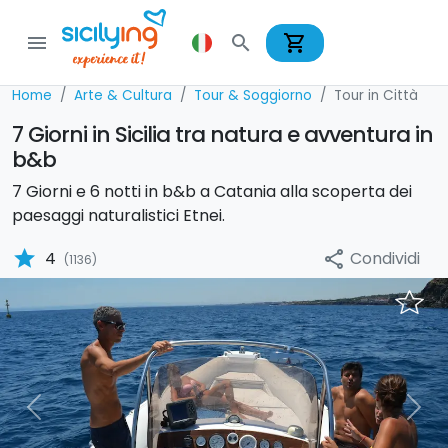
shopping_cart
menu
search
Home
Arte & Cultura
Tour & Soggiorno
Tour in Città
7 Giorni in Sicilia tra natura e avventura in
b&b
7 Giorni e 6 notti in b&b a Catania alla scoperta dei
paesaggi naturalistici Etnei.
star
Condividi
4
share
(1136)
Previous
Nex