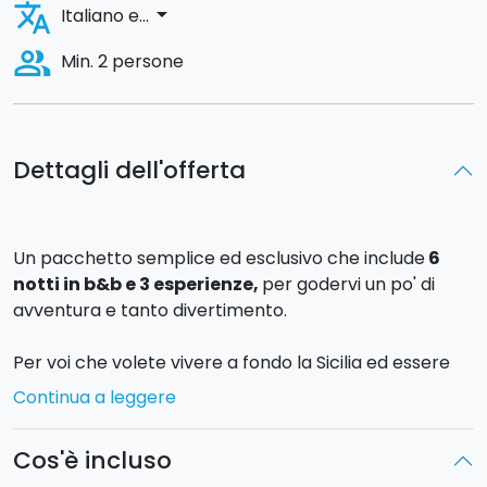
translate
arrow_drop_down
Italiano e...
people_alt
Min. 2 persone
Dettagli dell'offerta
Un pacchetto semplice ed esclusivo che include
6
notti in b&b e 3 esperienze,
per godervi un po' di
avventura e tanto divertimento.
Per voi che volete vivere a fondo la Sicilia ed essere
protagonisti di entusiasmanti esperienze
Continua a leggere
adrenaliniche, cogliete al volo la nostra proposta 7
giorni/6 notti in b&b al centro di Catania!
Cos'è incluso