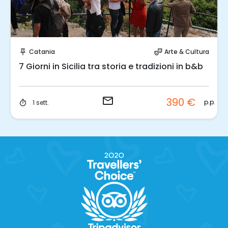
Invia una richiesta!
Catania
Arte & Cultura
push_pin
theater_comedy
7 Giorni in Sicilia tra storia e tradizioni in b&b
email
390 €
p.p.
1 sett.
timer