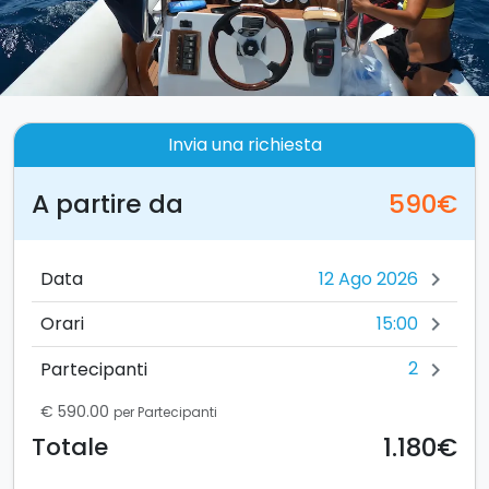
Invia una richiesta
A partire da
590€
Data
chevron_right
15:00
Orari
chevron_right
2
Partecipanti
chevron_right
€ 590.00
per Partecipanti
1.180€
Totale