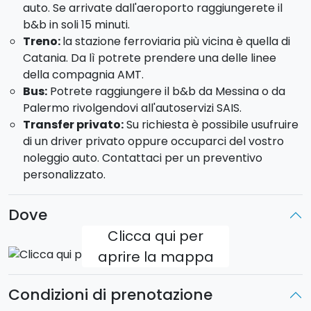
auto. Se arrivate dall'aeroporto raggiungerete il
b&b in soli 15 minuti.
Tour guidato di Siracusa e Noto;
Treno:
la stazione ferroviaria più vicina è quella di
Tour in gommone a Siracusa con skipper;
Catania. Da lì potrete prendere una delle linee
Lezione di cucina sulla cassata siciliana a Siracusa;
della compagnia AMT.
Tour a cavallo tra le campagne siracusane
Bus:
Potrete raggiungere il b&b da Messina o da
GIORNO 4
Palermo rivolgendovi all'autoservizi SAIS.
Transfer privato:
Su richiesta è possibile usufruire
Colazione in b&b.
di un driver privato oppure occuparci del vostro
Tour in quad di 1 ora alle Gole dell'Alcantara
:
noleggio auto. Contattaci per un preventivo
partendo dalle Gole dell'Alcantara, percorrerete
personalizzato.
strade sterrate ammirando paesaggi suggestivi e
affascinanti. Attraverserete le acque del fiume
ammirando il canyon eroso nell'arco degli anni.
Dove
GIORNO 5
Clicca qui per
aprire la mappa
Colazione in b&b e giornata libera.
Ecco alcuni dei nostri suggerimenti sulle attività da
Condizioni di prenotazione
fare: