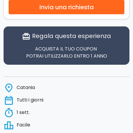
Invia una richiesta
Regala questa esperienza
card_giftcard
ACQUISTA IL TUO COUPON
POTRAI UTILIZZARLO ENTRO 1 ANNO
place
Catania
date_range
Tutti i giorni
timer
1 sett.
leaderboard
Facile