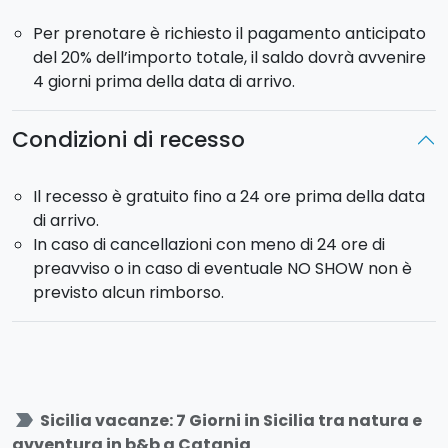
Tour guidato di Catania
Per prenotare è richiesto il pagamento anticipato
Immersione ad Acitrezza
del 20% dell’importo totale, il saldo dovrà avvenire
Tour ai crateri sommitali dell'Etna
4 giorni prima della data di arrivo.
GIORNO 6
Condizioni di recesso
Colazione in b&b.
Tour in gommone ad Acitrezza di mezza
giornata
:
partendo da Acitrezza, visiterete la
Il recesso è gratuito fino a 24 ore prima della data
Riviera dei Ciclopi accompagnati da uno skipper
di arrivo.
esperto. Tra un tuffo e un po di relax, scoprirete i
In caso di cancellazioni con meno di 24 ore di
Faraglioni e l'isola Lachea!
preavviso o in caso di eventuale NO SHOW non è
GIORNO 7
previsto alcun rimborso.
Check-out in b&b e fine servizi.
La struttura nella quale pernotterete è un b&b e si
trova al centro di Catania. E' prevista la
sistemazione in camera doppia con prima colazione
label_important
Sicilia vacanze: 7 Giorni in Sicilia tra natura e
inclusa.
avventura in b&b a Catania