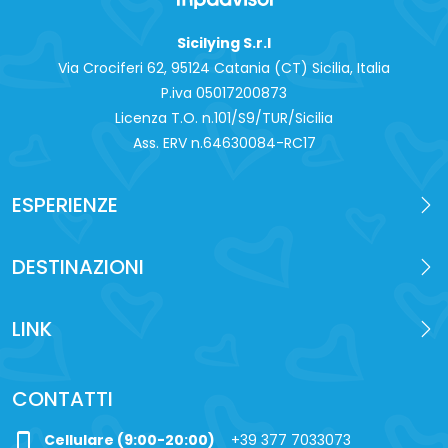
Sicilying S.r.l
Via Crociferi 62, 95124 Catania (CT) Sicilia, Italia
P.iva 0‍5017200873
Licenza T.O. n.101/S9/TUR/Sicilia
Ass. ERV n.64630084-RC17
ESPERIENZE
DESTINAZIONI
LINK
CONTATTI
phone_iphone
Cellulare (9:00-20:00)
+39 377 7033073