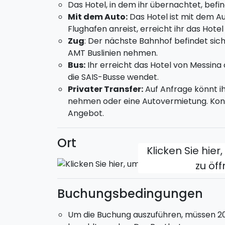
Das Hotel, in dem ihr übernachtet, befi
Mit dem Auto:
Das Hotel ist mit dem Au
Tour durch Noto und Syrakus;
Flughafen anreist, erreicht ihr das Hotel
Tour im Gummiboot in Syrakus;
Zug
: Der nächste Bahnhof befindet sich 
Sizilianischer Kochkurs;
AMT Buslinien nehmen.
Mit dem Pferd im Hinterland von Syrakus
Bus:
Ihr erreicht das Hotel von Messina
TAG 4
die SAIS-Busse wendet.
Privater Transfer:
Auf Anfrage könnt ih
Frühstück im B&B.
nehmen oder eine Autovermietung. Konta
1-stündige Quad Tour zur Alcantara Sch
Angebot.
aus fahrt ihr auf Schotterstraßen und k
bewundern. Ihr werdet das Wasser des F
Ort
der Jahre erodierte Schlucht entdecken
Klicken Sie hier
TAG 5
zu öf
Frühstück im B&B und freier Tag.
Hier sind einige unserer Tipps, wie ihr di
Buchungsbedingungen
Tour durch Catania;
Um die Buchung auszuführen, müssen 2
Tauchen in Acitrezza;