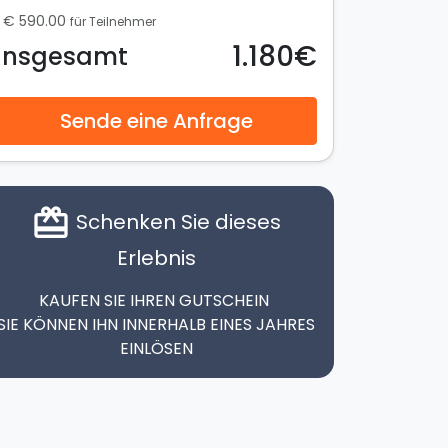
€ 590.00
für Teilnehmer
1.180€
Insgesamt
Sende eine Anfrage
card_giftcard
Schenken Sie dieses
Erlebnis
KAUFEN SIE IHREN GUTSCHEIN
SIE KÖNNEN IHN INNERHALB EINES JAHRES
EINLÖSEN