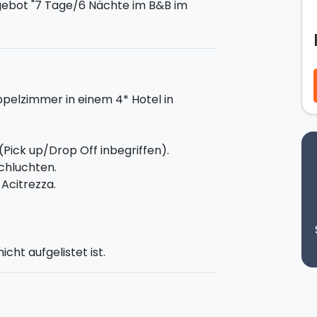
gebot "7 Tage/6 Nächte im B&B im
euch!
pelzimmer in einem 4* Hotel in
ppelzimmer.
Pick up/Drop Off inbegriffen).
chluchten.
Acitrezza.
 dem Ätna
: An Bord eines
 antiker Lavaströme und Grotten auf
ve zusammen mit einem Guide.
cht aufgelistet ist.
esen Tag verbringen könnt: