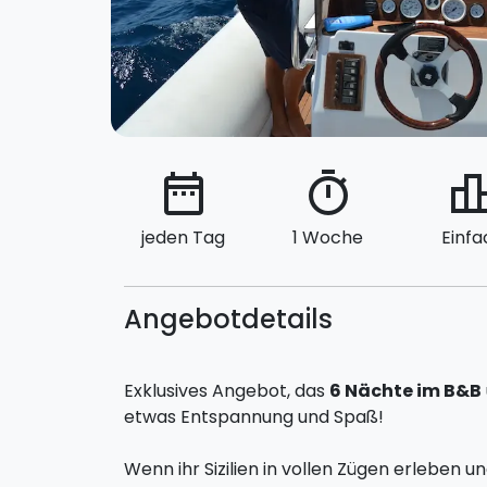
date_range
timer
leaderbo
jeden Tag
1 Woche
Einfa
Angebotdetails
Exklusives Angebot, das
6 Nächte im B&B
etwas Entspannung und Spaß!
Wenn ihr Sizilien in vollen Zügen erleben 