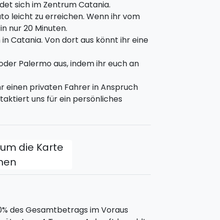
ndet sich im Zentrum Catania.
to leicht zu erreichen. Wenn ihr vom
 in nur 20 Minuten.
in Catania. Von dort aus könnt ihr eine
.
 oder Palermo aus, indem ihr euch an
r einen privaten Fahrer in Anspruch
ktiert uns für ein persönliches
lucht
: Von den Alcantara-Schluchten
önnt die faszinierende Landschaft
lusses überqueren und die im Laufe
.
, um die Karte
fnen
esen Tag verbringen könnt:
0% des Gesamtbetrags im Voraus