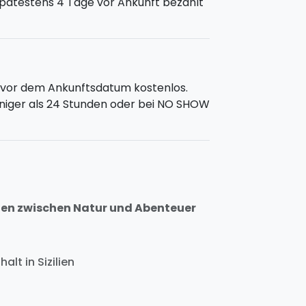
pätestens 4 Tage vor Ankunft bezahlt
 Acitrezza
: Ab Acitrezza besucht ihr die
n vor dem Ankunftsdatum kostenlos.
erfahrenen Skippers. Ihr könnt baden
weniger als 24 Stunden oder bei NO SHOW
wie di Insel Lachea kennenlernen!
ich im Zentrum von Catania. Unterkunft
ilien zwischen Natur und Abenteuer
.
1:00 Uhr
alt in Sizilien
uns oder
buche direkt online
!