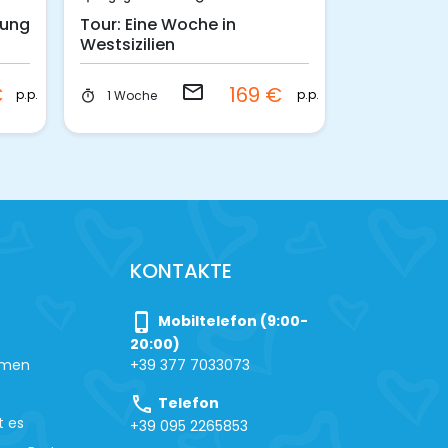
kung
Tour: Eine Woche in
Tour: 3 Ta
Westsizilien
von Ragus
email
€
169 €
p.p.
p.p.
1 Woche
3 Tage
timer
timer
KONTAKTE
phone_iphone
Mobiltelefon (9:00-
20:00)
hmen
+39 377 7033073
call
Telefon
t es
+39 095 2265853