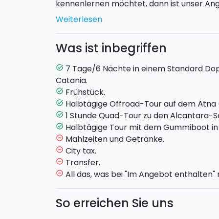
kennenlernen möchtet, dann ist unser An
Zentrum Catanias" genau das Richtige für 
Weiterlesen
Das Programm:
Was ist inbegriffen
TAG 1
7 Tage/6 Nächte in einem Standard Dop
task_alt
Catania.
Check-in im B&B und Unterkunft im Do
Frühstück.
task_alt
Freier Abend.
Halbtägige Offroad-Tour auf dem Ätna (
task_alt
TAG 2
1 Stunde Quad-Tour zu den Alcantara-S
task_alt
Halbtägige Tour mit dem Gummiboot in 
task_alt
Frühstück im B&B.
Mahlzeiten und Getränke.
remove_circle_outline
Halbtägige Tour im Geländewagen auf
City tax.
remove_circle_outline
Geländewagens geht ihr auf Entdeckung
Transfer.
remove_circle_outline
dem Ätna und besucht die Valle del Bo
All das, was bei "Im Angebot enthalten" ni
remove_circle_outline
TAG 3
So erreichen Sie uns
Frühstück im B&B und freier Tag.
Hier sind einige unserer Tipps, wie ihr di