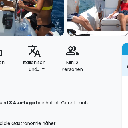
ard
translate
people_alt
ch
Italienisch
Min: 2
arrow_drop_down
und...
Personen
und
3 Ausflüge
beinhaltet. Gönnt euch
und die Gastronomie näher