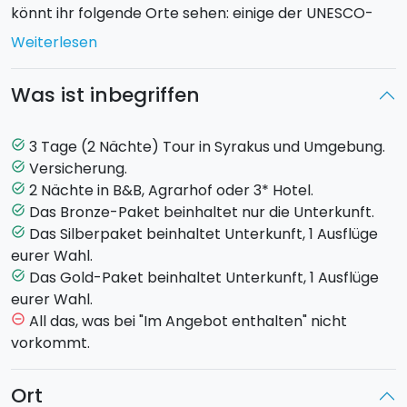
könnt ihr folgende Orte sehen: einige der UNESCO-
Weltkulturerbe-Stätten, die mittelalterlichen
Weiterlesen
Zeugnisse der kleinen Stadt
Erice
, die
atemberaubenden Sonnenuntergänge über den
Was ist inbegriffen
Salinen und die kleinen Straßen von Trapani.
Wählt die Stadt und Erlebnisse aus, die ihr gerne
3 Tage (2 Nächte) Tour in Syrakus und Umgebung.
task_alt
erleben möchtet:
Versicherung.
task_alt
2 Nächte in B&B, Agrarhof oder 3* Hotel.
task_alt
TRAPANI
Das Bronze-Paket beinhaltet nur die Unterkunft.
task_alt
Trapani, eine Stadt, die als "Stadt des Salzes und des
Das Silberpaket beinhaltet Unterkunft, 1 Ausflüge
task_alt
Segels" bekannt ist, bietet ein kulturelles und
eurer Wahl.
landschaftliches Erbe von großem Wert. Ein Labyrinth
Das Gold-Paket beinhaltet Unterkunft, 1 Ausflüge
task_alt
kleiner Straßen, reich an Kirchen und Paläste, die die
eurer Wahl.
Abnutzung von Zeit und Geschichte überlebten.
All das, was bei "Im Angebot enthalten" nicht
remove_circle_outline
vorkommt.
Die besten Ausflüge in Trapani:
Ort
Flyboard