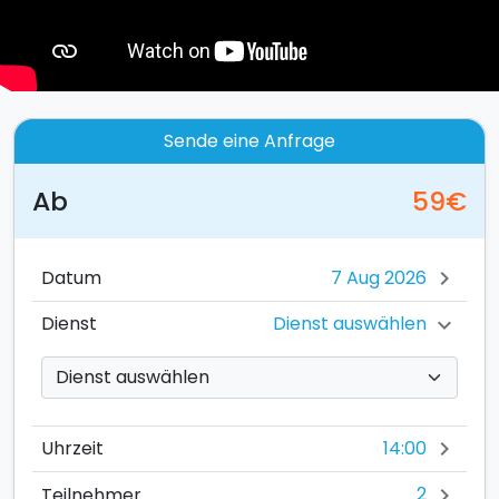
Sende eine Anfrage
Ab
59€
Datum
chevron_right
Dienst auswählen
Dienst
chevron_right
14:00
Uhrzeit
chevron_right
2
Teilnehmer
chevron_right