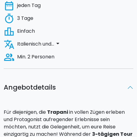
date_range
jeden Tag
timer
3 Tage
leaderboard
Einfach
translate
arrow_drop_down
Italienisch und...
people_alt
Min. 2 Personen
Angebotdetails
Für diejenigen, die
Trapani
in vollen Zügen erleben
und Protagonist aufregender Erlebnisse sein
möchten, nutzt die Gelegenheit, um eure Reise
einzigartig zu machen! Während der
3-tägigen Tour