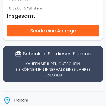
€ 59,00
für Teilnehmer
-
Insgesamt
Sende eine Anfrage
Schenken Sie dieses Erlebnis
card_giftcard
KAUFEN SIE IHREN GUTSCHEIN
SIE KÖNNEN IHN INNERHALB EINES JAHRES
EINLÖSEN
place
Trapani