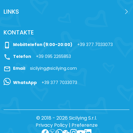
LINKS
KONTAKTE
phone_iphone
Mobiltelefon (9:00-20:00)
+39 377 7033073
call
Telefon
+39 095 2265853
mail
Email
sicilying@sicilying.com
WhatsApp
+39 377 7033073
© 2018 - 2026 Sicilying S.r.l.
Privacy Policy
|
Preferenze