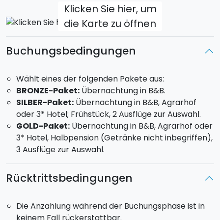
Klicken Sie hier, um
Exkursion auf dem Katamaran
die Karte zu öffnen
Private Tour mit lokalem Guide
ERICE - 30 Minuten von Trapani entfernt
Erice oder Monte San Giuliano gehört zu den
Buchungsbedingungen
Touristenorten mit dem eindrucksvollsten und
faszinierendsten Panorama Siziliens. Steigt auf eine
Wählt eines der folgenden Pakete aus:
Höhe von 750 m, um die Stadt in all seiner
BRONZE-Paket:
Übernachtung in B&B.
mittelalterlichen Pracht inmitten unzähliger Gassen
SILBER-Paket:
Übernachtung in B&B, Agrarhof
und Innenhöfe zu bewundern. Hier scheint die Zeit
oder 3* Hotel; Frühstück, 2 Ausflüge zur Auswahl.
stehen geblieben zu sein.
GOLD-Paket:
Übernachtung in B&B, Agrarhof oder
3* Hotel, Halbpension (Getränke nicht inbegriffen),
Die besten Ausflüge in Erice:
3 Ausflüge zur Auswahl.
Private Tour mit lokalem Guide
Rücktrittsbedingungen
ÄGADISCHE INSELN
Für Liebhaber des Meeres und der unberührten Natur
sind die Inseln Favignana, Levanzo und Marettimo ein
Die Anzahlung während der Buchungsphase ist in
Muss. Sie liegen in herrlichem kristallklarem Wasser
keinem Fall rückerstattbar.