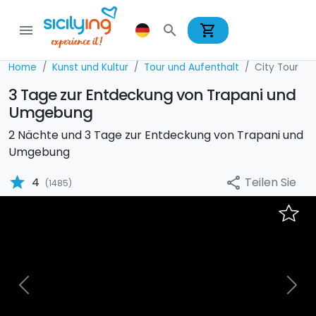
shopping_cart
menu
search
Home
Kunst und Kultur
Tour und Aufenthalt
City Tour
3 Tage zur Entdeckung von Trapani und
Umgebung
2 Nächte und 3 Tage zur Entdeckung von Trapani und
Umgebung
star
Teilen Sie
4
share
(1485)
Previous
Nex