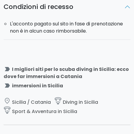
Condizioni di recesso
L'acconto pagato sul sito in fase di prenotazione
non è in alcun caso rimborsabile.
label_important
I migliori siti per lo scuba diving in Sicilia: ecco
dove far immersioni a Catania
label_important
immersioni in Sicilia
place
paragliding
Sicilia / Catania
Diving in Sicilia
paragliding
Sport & Avventura in Sicilia