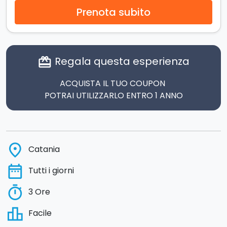
Prenota subito
Regala questa esperienza
card_giftcard
ACQUISTA IL TUO COUPON
POTRAI UTILIZZARLO ENTRO 1 ANNO
place
Catania
date_range
Tutti i giorni
timer
3 Ore
leaderboard
Facile