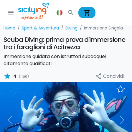
shopping_cart
menu
search
Home
Sport & Avventura
Diving
Immersione Singola
Scuba Diving: prima prova d'immersione
tra i faraglioni di Acitrezza
Immersione guidata con istruttori subacquei
altamente qualificati.
star
Condividi
4
share
(1156)
Previous
Nex