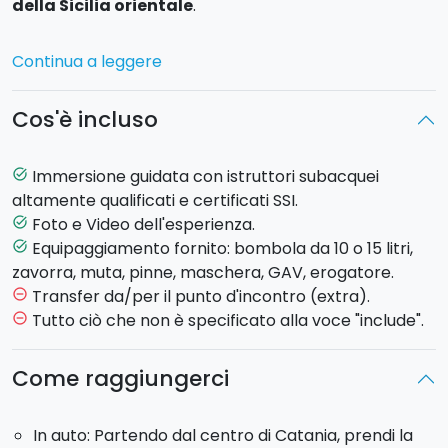
della Sicilia orientale
.
Immersione da barca:
per chi vuole avvicinarsi allo
Continua a leggere
scuba diving per la prima volta.
Dopo un breve briefing con l’istruttore in cui vengono
Cos'è incluso
spiegati i fondamentali della respirazione e dell’utilizzo
dell’ attrezzatura subacquea, ci si immerge in acqua
sempre a stretto contatto con l’istruttore fino a una
Immersione guidata con istruttori subacquei
task_alt
profondità tra i 3 ai 6 metri
. A bordo musica, soft
altamente qualificati e certificati SSI.
drink e tanto divertimento!
Foto e Video dell'esperienza.
task_alt
Equipaggiamento fornito: bombola da 10 o 15 litri,
task_alt
Ogni immersione è sempre un’avventura differente e
zavorra, muta, pinne, maschera, GAV, erogatore.
qui scoprirai il fascino di un ambiente subacqueo
Transfer da/per il punto d'incontro (extra).
remove_circle_outline
caratterizzato dalla presenza di antiche lave dell’Etna
Tutto ciò che non è specificato alla voce "include".
remove_circle_outline
ormai solidificate. Le
nere scogliere della costa
catanese
offrono uno scenario unico.
Come raggiungerci
Durata
: 2/3 ore.
In auto: Partendo dal centro di Catania, prendi la
Attrezzatura fornita
: muta, GAV, erogatore,