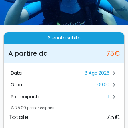
Prenota subito
A partire da
75€
Data
chevron_right
09:00
Orari
chevron_right
1
Partecipanti
chevron_right
€ 75.00
per Partecipanti
75€
Totale