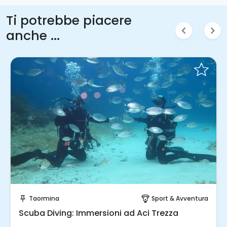
Ti potrebbe piacere
chevron_left
chevron_right
anche ...
Invia una richiesta!
Taormina
Sport & Avventura
push_pin
paragliding
Scuba Diving: Immersioni ad Aci Trezza