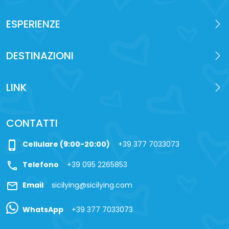
ESPERIENZE
DESTINAZIONI
LINK
CONTATTI
phone_iphone
Cellulare (9:00-20:00)
+39 377 7033073
call
Telefono
+39 095 2265853
mail
Email
sicilying@sicilying.com
WhatsApp
+39 377 7033073