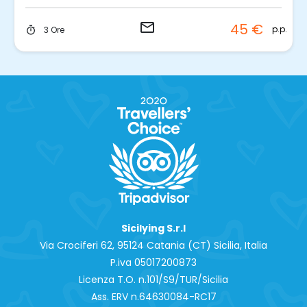
email
45 €
p.p.
3 Ore
timer
Sicilying S.r.l
Via Crociferi 62, 95124 Catania (CT) Sicilia, Italia
P.iva 0‍5017200873
Licenza T.O. n.101/S9/TUR/Sicilia
Ass. ERV n.64630084-RC17