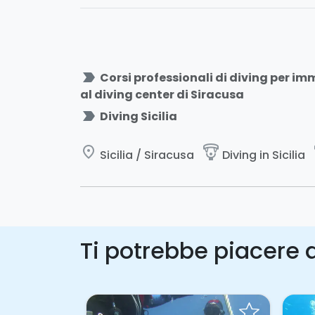
label_important
Corsi professionali di diving per im
al diving center di Siracusa
label_important
Diving Sicilia
place
paragliding
Sicilia / Siracusa
Diving in Sicilia
Ti potrebbe piacere a