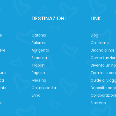
DESTINAZIONI
LINK
ne
Catania
Blog
Palermo
Chi siamo
ere
Agrigento
Dicono di noi
Siracusa
Come funzio
Trapani
Diventa un no
ura
Ragusa
Termini e cond
ca
Messina
Guide di viagg
ents
Caltanissetta
Deposito baga
Enna
Collaborazioni
lo
Sitemap