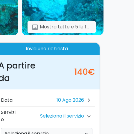
Mostra tutte e 5 le foto
image
Invia una richiesta
A partire
140€
da
Data
chevron_right
Servizi
Seleziona il servizio
chevron_right
o