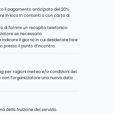
ella zona di
Marzamemi
e
Portopalo
,
sto il pagamento anticipato del 20%
e più affascinanti della Sicilia orientale.
re in loco in contanti o con carta di
Specialty Course
.
ver
bisogna completare due corsi di
o di fornire un recapito telefonico
2 immersioni.
zzatore se necessario.
dicare il giorno in cui desiderate fare
o presso il punto d’incontro.
ving per ragioni meteo e/o condizioni del
 con l’organizzatore una nuova data
a della fruizione del servizio.