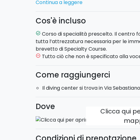
Continua a leggere
Navigation
:
programma per imparare a sti
uscita in qualsiasi momento ed effettuare 
Cos'è incluso
bussola
Enriched Air Nitrox
: per conoscere le reg
Corso di specialità prescelto. Il centro for
task_alt
immersioni in Nitrox in maniera sicura.
tutta l’attrezzatura necessaria per le immer
Search and Recovery
: corso di ricerca e 
brevetto di Specialty Course.
percorsi di ricerca con l’ausilio di corde e
Tutto ciò che non è specificato alla voce
remove_circle_outline
di ricerca e recupero in squadra.
Manutenzione attrezzatura
: scegliere 
Come raggiungerci
necessità, effettuare manutenzione e picco
Assetto Perfetto
: migliorare il proprio as
Il diving center si trova in Via Sebastia
immersione per preservare l'ambiente in cu
Digital Underwater Photography
: prog
fotografie subacquee sempre più belle.Imm
Dove
Clicca qui pe
localizzare un relitto e prepararsi ad immer
che si possono presentare.
map
Ciascuno dei corsi prevede una lezione te
Diving include 2 immersioni).
Condizioni di prenotazione