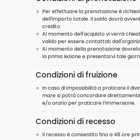
Le immersioni in mare saranno effettuate n
Per effettuare la prenotazione è richie
in provincia di Siracusa, lungo una delle cost
dell'importo totale. Il saldo dovrà avveni
Al termine del corso otterrete il
brevetto 
credito.
Per ottenere la
qualifica di Specialty Di
Al momento dell'acquisto vi verrà chiest
specialità ed aver registrato un totale di 1
valido per essere contattati dall'organi
Al momento della prenotazione dovrete in
la prima lezione e presentarvi tale giorn
Condizioni di fruizione
In caso di impossibilità a praticare il di
mare si potrà concordare direttamente
e/o orario per praticare l’immersione.
Condizioni di recesso
Il recesso è consentito fino a 48 ore prim