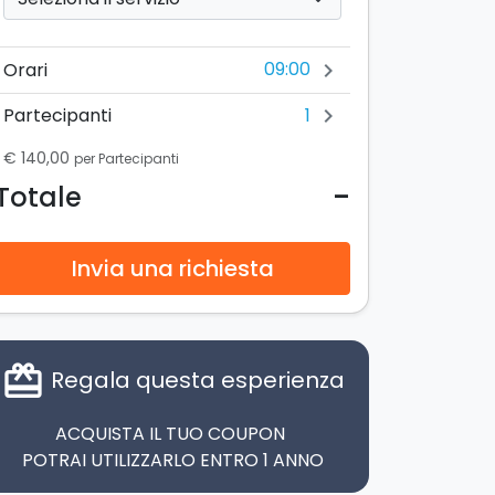
09:00
Orari
chevron_right
1
Partecipanti
chevron_right
€ 140,00
per Partecipanti
-
Totale
Invia una richiesta
card_giftcard
Regala questa esperienza
ACQUISTA IL TUO COUPON
POTRAI UTILIZZARLO ENTRO 1 ANNO