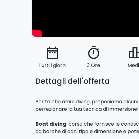
date_range
timer
leaderbo
Tutti i giorni
3 Ore
Med
Dettagli dell'offerta
Per te che ami il diving, proponiamo alcuni 
perfezionare la tua tecnica di immersione!
Boat diving
: corso che fornisce le conos
da barche di ogni tipo e dimensione e pote
Deep diving
che abilita a 40 metri di prof