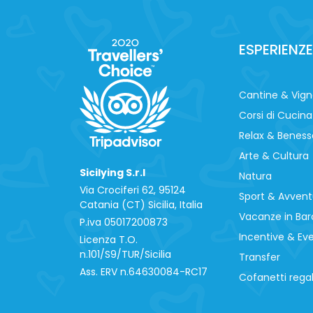
ESPERIENZE
Cantine & Vig
Corsi di Cucina
Relax & Beness
Arte & Cultura
Sicilying S.r.l
Natura
Via Crociferi 62, 95124
Sport & Avvent
Catania (CT) Sicilia, Italia
Vacanze in Bar
P.iva 0‍5017200873
Incentive & Ev
Licenza T.O.
n.101/S9/TUR/Sicilia
Transfer
Ass. ERV n.64630084-RC17
Cofanetti rega