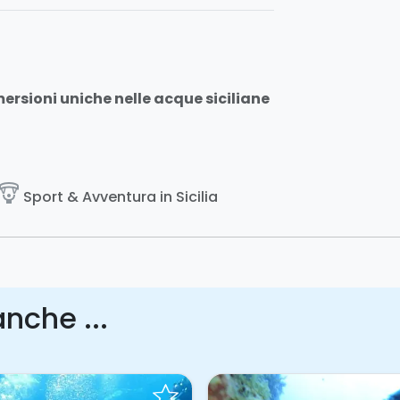
mersioni uniche nelle acque siciliane
paragliding
Sport & Avventura in Sicilia
nche ...