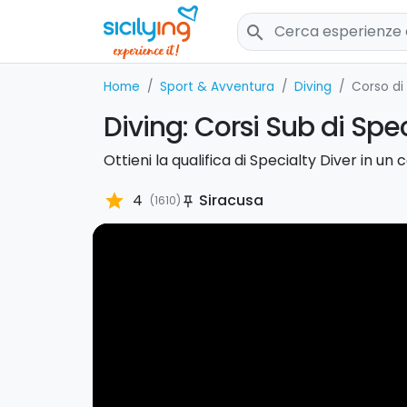
search
Home
Sport & Avventura
Diving
Corso di
Diving: Corsi Sub di Spec
Ottieni la qualifica di Specialty Diver in un 
star
4
Siracusa
(1610)
push_pin