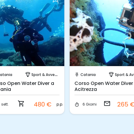
Prenota Subito!
Invia una richiesta!
atania
Sport & Avventura
Catania
Sport & Avvent
paragliding
push_pin
paragliding
so Open Water Diver a
Corso Open Water Diver
ania
Acitrezza
shopping_cart
email
480 €
265 
p.p.
 sett.
6 Giorni
timer