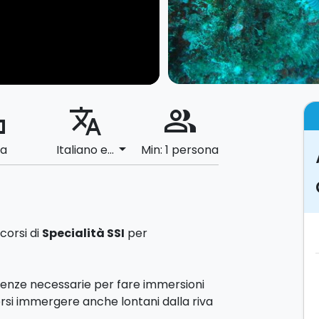
ard
translate
people_alt
arrow_drop_down
ia
Italiano e...
Min: 1 persona
corsi di
Specialità SSI
per
cenze necessarie per fare immersioni
rsi immergere anche lontani dalla riva
ondità