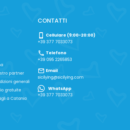
CONTATTI
phone_iphone
Cellulare (9:00-20:00)
+39 377 7033073
call
Telefono
+39 095 2265853
na
mail
Email
stro partner
sicilying@sicilying.com
izioni generali
WhatsApp
io gratuite
+39 377 7033073
gli a Catania