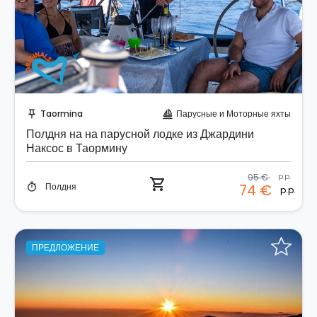
Забронируйте мгновенно!
Taormina
Парусные и Моторные яхты
push_pin
sailing
Полдня на на парусной лодке из Джардини
Наксос в Таормину
95 €
p.p.
shopping_cart
Полдня
74 €
timer
p.p.
ПРЕДЛОЖЕНИЕ