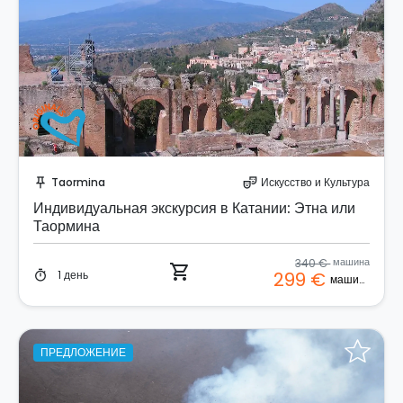
Забронируйте мгновенно!
Taormina
Искусство и Культура
push_pin
theater_comedy
Индивидуальная экскурсия в Катании: Этна или
Таормина
340 €
машина
shopping_cart
1 день
299 €
timer
машина
ПРЕДЛОЖЕНИЕ