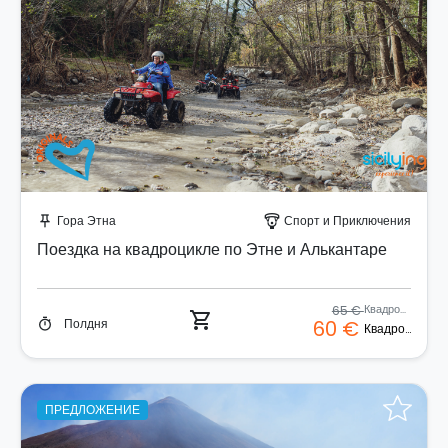
Забронируйте мгновенно!
Гора Этна
Спорт и Приключения
push_pin
paragliding
Поездка на квадроцикле по Этне и Алькантаре
65 €
Квадроцикл
shopping_cart
Полдня
60 €
timer
Квадроцикл
ПРЕДЛОЖЕНИЕ