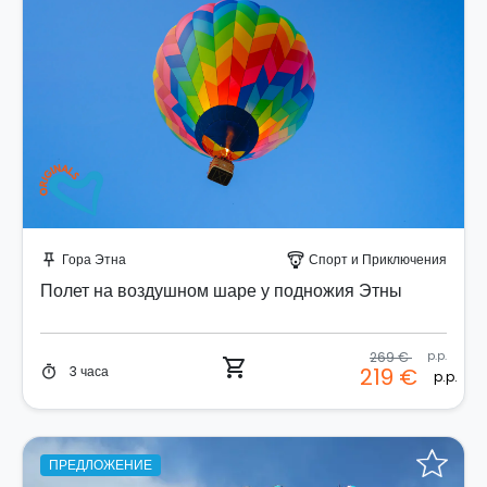
Забронируйте мгновенно!
Гора Этна
Спорт и Приключения
push_pin
paragliding
Полет на воздушном шаре у подножия Этны
269 €
p.p.
shopping_cart
3 часа
219 €
timer
p.p.
ПРЕДЛОЖЕНИЕ