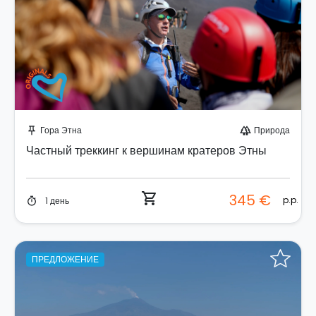
Забронируйте мгновенно!
Гора Этна
Природа
push_pin
forest
Частный треккинг к вершинам кратеров Этны
shopping_cart
345 €
p.p.
1 день
timer
ПРЕДЛОЖЕНИЕ