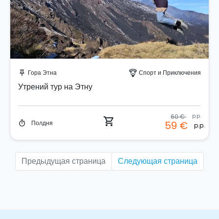
Забронируйте мгновенно!
Гора Этна
Спорт и Приключения
push_pin
paragliding
Утрений тур на Этну
60 €
p.p.
shopping_cart
Полдня
59 €
timer
p.p.
Предыдущая страница
Следующая страница