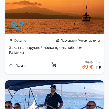
Забронируйте мгновенно!
Catania
Парусные и Моторные яхты
push_pin
sailing
Закат на парусной лодке вдоль побережья
Катании
79 €
p.p.
shopping_cart
Полдня
69 €
timer
p.p.