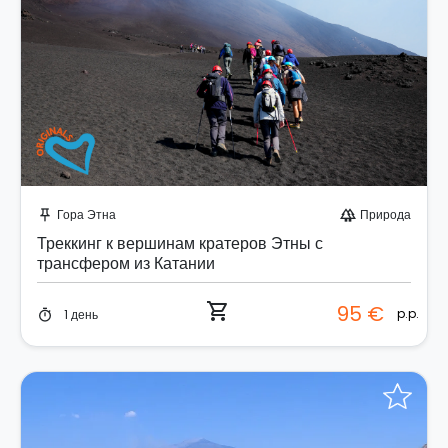
Забронируйте мгновенно!
Гора Этна
Природа
push_pin
forest
Треккинг к вершинам кратеров Этны с
трансфером из Катании
shopping_cart
95 €
p.p.
1 день
timer