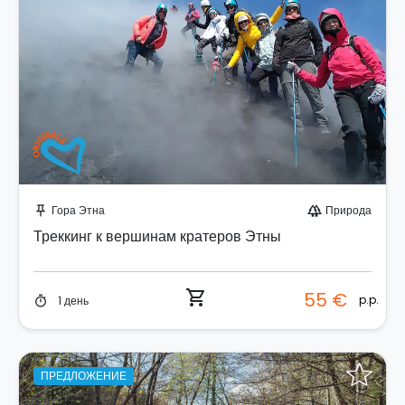
Забронируйте мгновенно!
Гора Этна
Природа
push_pin
forest
Треккинг к вершинам кратеров Этны
shopping_cart
55 €
p.p.
1 день
timer
ПРЕДЛОЖЕНИЕ