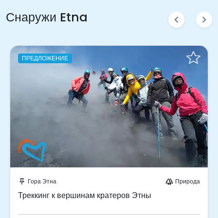
Снаружи Etna
chevron_left
chevron_right
ПРЕДЛОЖЕНИЕ
Забронируйте мгновенно!
Гора Этна
Природа
push_pin
forest
Треккинг к вершинам кратеров Этны