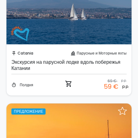
Забронируйте мгновенно!
Catania
Парусные и Моторные яхты
push_pin
sailing
Экскурсия на парусной лодке вдоль побережья
Катании
69 €
p.p.
shopping_cart
Полдня
59 €
timer
p.p.
ПРЕДЛОЖЕНИЕ