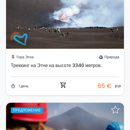
Забронируйте мгновенно!
Гора Этна
Природа
push_pin
forest
Треккинг на Этне на высоте 3340 метров.
shopping_cart
65 €
p.p.
1 день
timer
ПРЕДЛОЖЕНИЕ