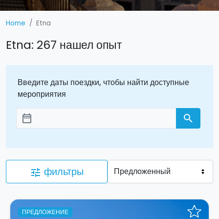
Home
Etna
Etna: 267 нашел опыт
Введите даты поездки, чтобы найти доступные
мероприятия
date_range
search
Aggiungi le date
фильтры
tune
ПРЕДЛОЖЕНИЕ