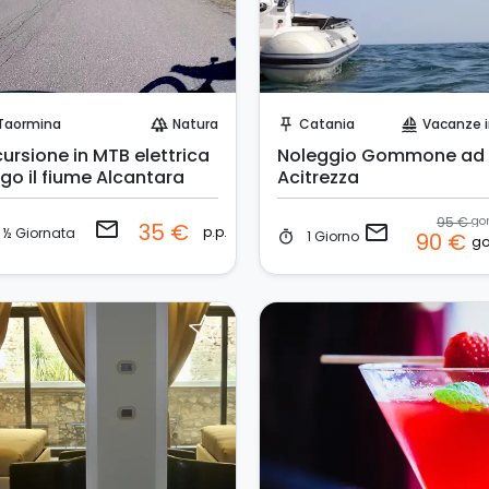
Invia una richiesta!
Invia una richiesta!
Taormina
Natura
Catania
Vacanze in B
forest
push_pin
sailing
ursione in MTB elettrica
Noleggio Gommone ad
ngo il fiume Alcantara
Acitrezza
95 €
email
35 €
email
p.p.
½ Giornata
1 Giorno
90 €
timer