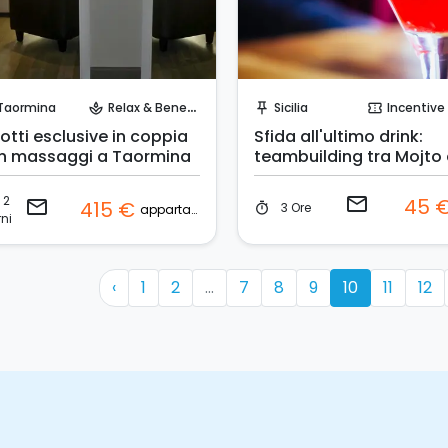
Invia una richiesta!
Invia una richiesta!
Taormina
Relax & Benessere
Sicilia
Incentive & Ev
spa
push_pin
confirmation_number
otti esclusive in coppia
Sfida all'ultimo drink:
n massaggi a Taormina
teambuilding tra Mojto 
Gin Tonic
2
email
45 
email
415 €
3 Ore
timer
appartamento
ni
‹
1
2
...
7
8
9
10
11
12