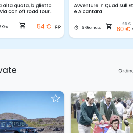
a alta quota, biglietto
Avventure in Quad sull'E
ivia con off road tour
e Alcantara
ta 2920 m
65 €
shopping_cart
54 €
shopping_cart
p.p.
2 Ore
½ Giornata
60 €
timer
ovate
Ordina