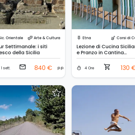
Invia una richiesta!
Prenota Subito!
Sic. Orientale
Arte & Cultura
Etna
Corsi di Cu
theater_comedy
push_pin
soup_kitchen
r Settimanale: i siti
Lezione di Cucina Sicili
sco della Sicilia
e Pranzo in Cantina
sull'Etna
email
shopping_cart
840 €
130 
p.p.
1 sett.
4 Ore
timer