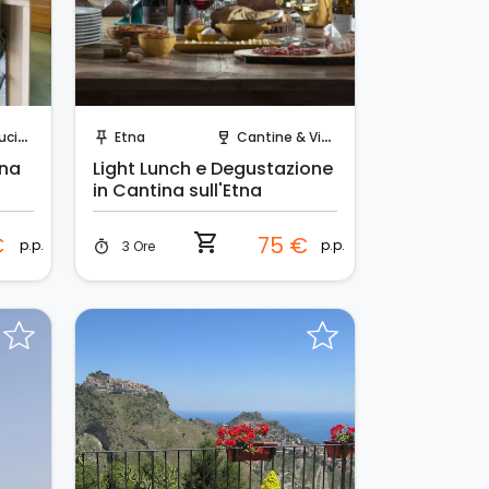
Prenota Subito!
cina
Etna
Cantine & Vigne
push_pin
wine_bar
ana
Light Lunch e Degustazione
in Cantina sull'Etna
shopping_cart
€
75 €
p.p.
p.p.
3 Ore
timer