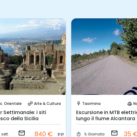
Invia una richiesta!
Invia una richiesta!
ic. Orientale
Arte & Cultura
Taormina
N
theater_comedy
push_pin
forest
r Settimanale: i siti
Escursione in MTB elettr
sco della Sicilia
lungo il fiume Alcantara
email
email
840 €
35 
p.p.
 sett.
½ Giornata
timer