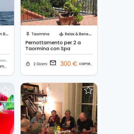
Invia una richiesta!
arca
Taormina
Relax & Benessere
push_pin
spa
Pernottamento per 2 a
Taormina con Spa
gommone
email
300 €
camera
2 Giorni
timer
gommone