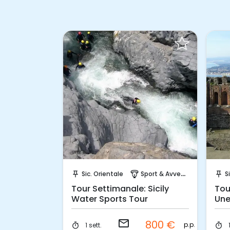
hiesta!
Invia una richiesta!
ncentive & Events
Sic. Orientale
Sport & Avventura
S
push_pin
paragliding
push_pin
a un Kart
Tour Settimanale: Sicily
Tou
Water Sports Tour
Une
email
85 €
800 €
p.p.
p.p.
1 sett.
1
timer
timer