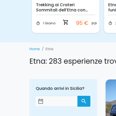
i
Trekking ai Crateri
Etn
na
Sommitali dell’Etna con
fun
Pick-up da Catania
quo
shopping_cart
55 €
95 €
p.p.
p.p.
1 Giorno
timer
timer
Home
Etna
Etna: 283 esperienze tr
Quando arrivi in Sicilia?
date_range
search
Aggiungi le date