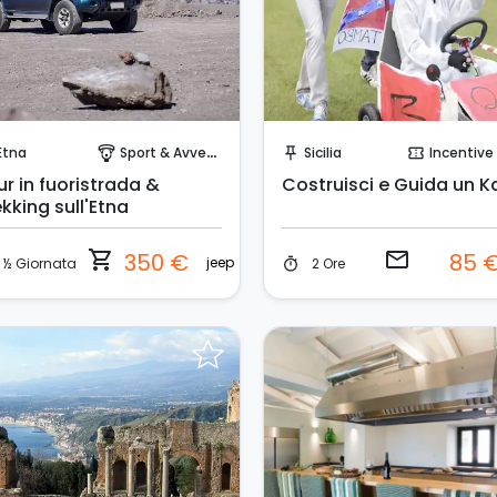
Prenota Subito!
Invia una richiesta!
Etna
Sport & Avventura
Sicilia
Incentive & Ev
paragliding
push_pin
confirmation_number
r in fuoristrada &
Costruisci e Guida un K
kking sull'Etna
shopping_cart
email
350 €
85 
jeep
½ Giornata
2 Ore
timer