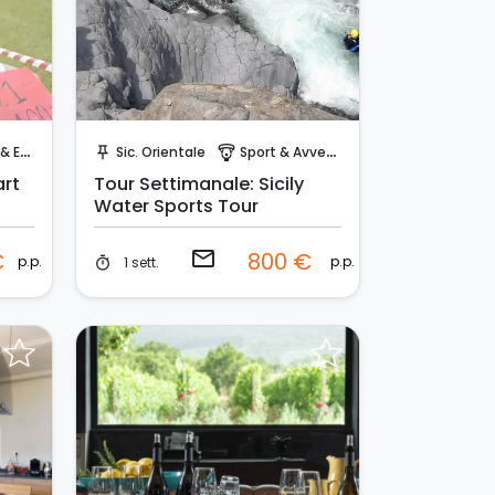
Invia una richiesta!
ents
Sic. Orientale
Sport & Avventura
push_pin
paragliding
art
Tour Settimanale: Sicily
Water Sports Tour
email
€
800 €
p.p.
p.p.
1 sett.
timer