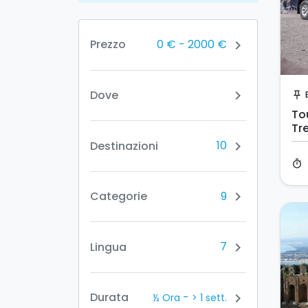
0 €
-
2000 €
Prezzo
chevron_right
Dove
chevron_right
push_pin
Tou
Tre
10
Destinazioni
chevron_right
timer
9
Categorie
chevron_right
7
Lingua
chevron_right
-
Durata
chevron_right
½ Ora
> 1 sett.